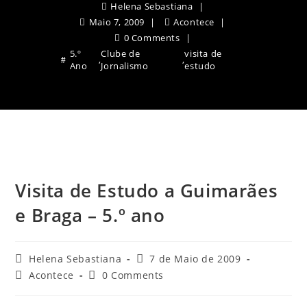
Helena Sebastiana
Maio 7, 2009
Acontece
0 Comments
5.º
Clube de
visita de
,
,
Ano
Jornalismo
estudo
Visita de Estudo a Guimarães
e Braga – 5.º ano
Post
Post
Helena Sebastiana
7 de Maio de 2009
author:
published:
Post
Post
Acontece
0 Comments
category:
comments: