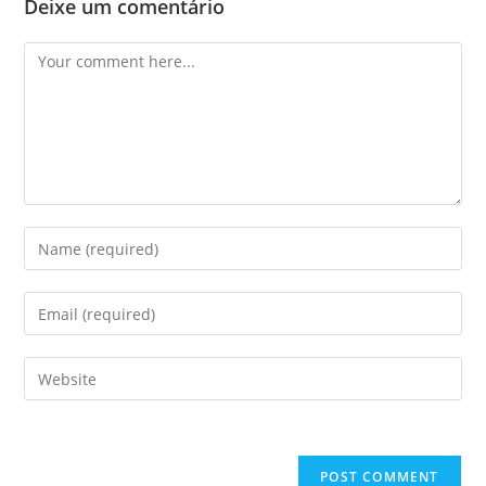
Deixe um comentário
Comment
Enter
your
name
Enter
or
your
username
email
Enter
to
address
your
comment
to
website
comment
URL
(optional)