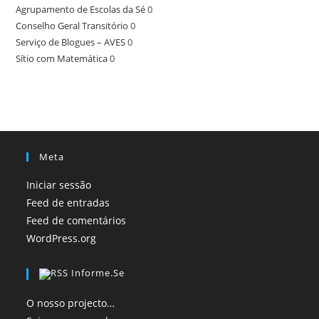
Agrupamento de Escolas da Sé
0
Conselho Geral Transitório
0
Serviço de Blogues – AVES
0
Sítio com Matemática
0
Meta
Iniciar sessão
Feed de entradas
Feed de comentários
WordPress.org
Informe.se
O nosso projecto…