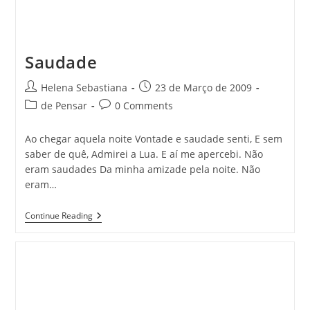
Saudade
Post
Post
Helena Sebastiana
23 de Março de 2009
author:
published:
Post
Post
de Pensar
0 Comments
category:
comments:
Ao chegar aquela noite Vontade e saudade senti, E sem
saber de quê, Admirei a Lua. E aí me apercebi. Não
eram saudades Da minha amizade pela noite. Não
eram…
Saudade
Continue Reading