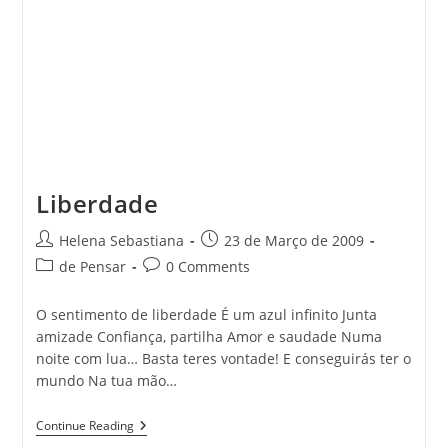
Liberdade
Post
Post
Helena Sebastiana
23 de Março de 2009
author:
published:
Post
Post
de Pensar
0 Comments
category:
comments:
O sentimento de liberdade É um azul infinito Junta
amizade Confiança, partilha Amor e saudade Numa
noite com lua… Basta teres vontade! E conseguirás ter o
mundo Na tua mão…
Liberdade
Continue Reading