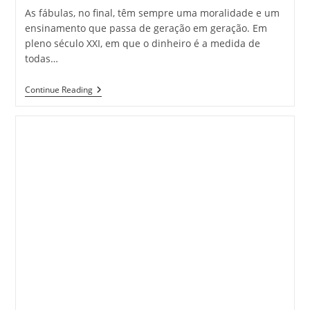
As fábulas, no final, têm sempre uma moralidade e um
ensinamento que passa de geração em geração. Em
pleno século XXI, em que o dinheiro é a medida de
todas…
O
Continue Reading
Rato
E
A
Arca
–
Uma
Fábula