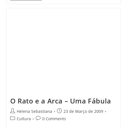
Hero:
World
Tour
O Rato e a Arca – Uma Fábula
Post
Post
Helena Sebastiana
23 de Março de 2009
author:
published:
Post
Post
Cultura
0 Comments
category:
comments: