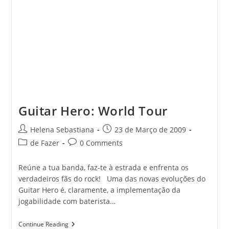
Guitar Hero: World Tour
Post
Post
Helena Sebastiana
23 de Março de 2009
author:
published:
Post
Post
de Fazer
0 Comments
category:
comments:
Reúne a tua banda, faz-te à estrada e enfrenta os
verdadeiros fãs do rock! Uma das novas evoluções do
Guitar Hero é, claramente, a implementação da
jogabilidade com baterista…
Guitar
Continue Reading