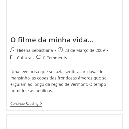
O filme da minha vida…
Post
Post
Helena Sebastiana
23 de Março de 2009
author:
published:
Post
Post
Cultura
0 Comments
category:
comments:
Uma leve brisa que se fazia sentir acariciava, de
mansinho, as copas das frondosas árvores que se
erguiam ao longo da região de Vermont. O tempo
húmido e as neblinas…
O
Continue Reading
Filme
Da
Minha
Vida…