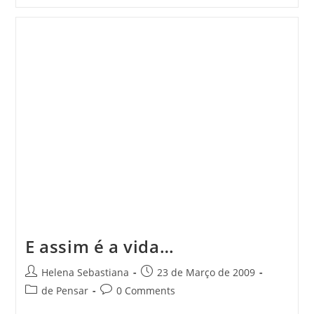
À
La
Beauté
E assim é a vida…
Post
Post
Helena Sebastiana
23 de Março de 2009
author:
published:
Post
Post
de Pensar
0 Comments
category:
comments: