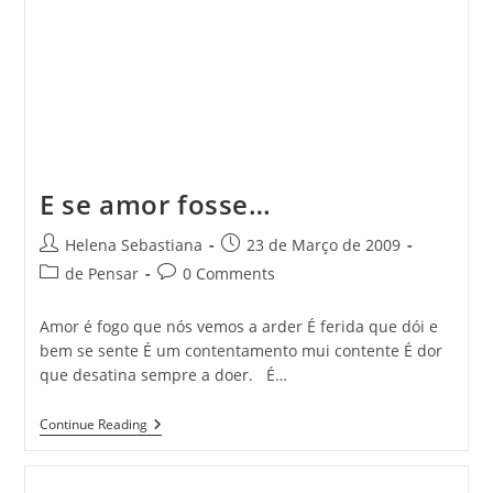
E se amor fosse…
Post
Post
Helena Sebastiana
23 de Março de 2009
author:
published:
Post
Post
de Pensar
0 Comments
category:
comments:
Amor é fogo que nós vemos a arder É ferida que dói e
bem se sente É um contentamento mui contente É dor
que desatina sempre a doer. É…
E
Continue Reading
Se
Amor
Fosse…