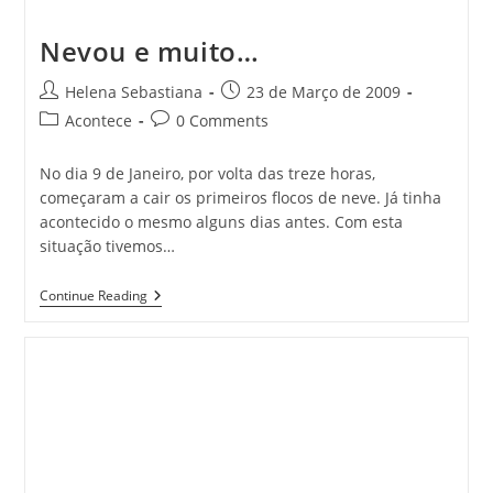
Nevou e muito…
Post
Post
Helena Sebastiana
23 de Março de 2009
author:
published:
Post
Post
Acontece
0 Comments
category:
comments:
No dia 9 de Janeiro, por volta das treze horas,
começaram a cair os primeiros flocos de neve. Já tinha
acontecido o mesmo alguns dias antes. Com esta
situação tivemos…
Nevou
Continue Reading
E
Muito…