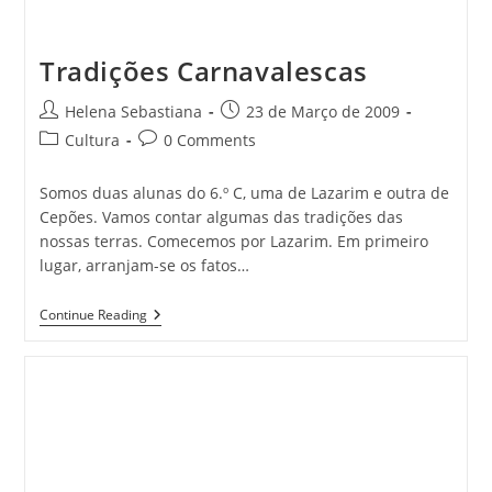
Tradições Carnavalescas
Post
Post
Helena Sebastiana
23 de Março de 2009
author:
published:
Post
Post
Cultura
0 Comments
category:
comments:
Somos duas alunas do 6.º C, uma de Lazarim e outra de
Cepões. Vamos contar algumas das tradições das
nossas terras. Comecemos por Lazarim. Em primeiro
lugar, arranjam-se os fatos…
Tradições
Continue Reading
Carnavalescas