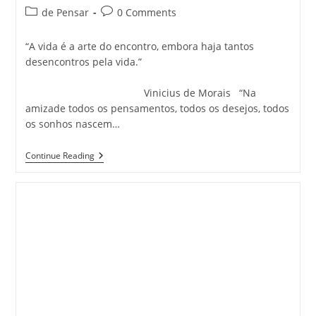
author:
published:
Post
Post
de Pensar
0 Comments
category:
comments:
“A vida é a arte do encontro, embora haja tantos
desencontros pela vida.”
Vinicius de Morais “Na
amizade todos os pensamentos, todos os desejos, todos
os sonhos nascem…
Vale
Continue Reading
A
Pena
Pensar
Nisto!