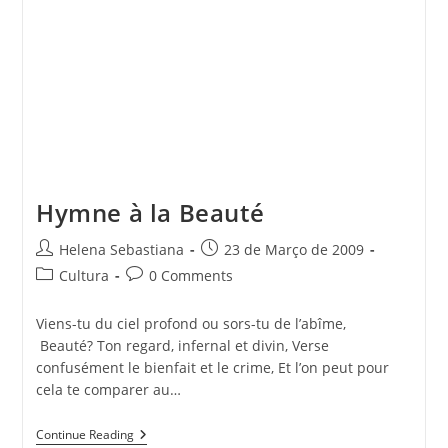
Hymne à la Beauté
Post
Post
Helena Sebastiana
23 de Março de 2009
author:
published:
Post
Post
Cultura
0 Comments
category:
comments:
Viens-tu du ciel profond ou sors-tu de l’abîme,
Beauté? Ton regard, infernal et divin, Verse
confusément le bienfait et le crime, Et l’on peut pour
cela te comparer au…
Hymne
Continue Reading