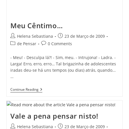
Meu Cêntimo…
Post
Post
Helena Sebastiana
23 de Março de 2009
author:
published:
Post
Post
de Pensar
0 Comments
category:
comments:
- Meu! - Desculpa lá?! - Sim, meu. - Intrujona! - Ladra. -
Larga! Erro, erro, erro… Tal brigazinha de adolescentes
iradas deu-se há uns tempos (ou dias) atrás, quando...
…
Meu
Continue Reading
Cêntimo…
Vale a pena pensar nisto!
Post
Post
Helena Sebastiana
23 de Março de 2009