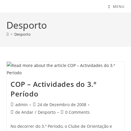
MENU
Desporto
>
Desporto
COP – Actividades do 3.º
Período
Post
Post
admin
24 de Dezembro de 2008
author:
published:
Post
Post
de Andar
/
Desporto
0 Comments
category:
comments:
No decorrer do 3.º Período, o Clube de Orientação e