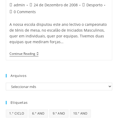
Post
Post
Post
admin
24 de Dezembro de 2008
Desporto
author:
published:
category:
Post
0 Comments
comments:
A nossa escola disputou este ano lectivo o campeonato
de ténis de mesa, no escalão de Iniciados Masculinos,
quer em individuais, quer por equipas. Tivemos duas
equipas que mediram forças…
Desporto
Continue Reading
Escolar
–
Ténis
De
Mesa
Arquivos
Arquivos
Etiquetas
1.º CICLO
6.º ANO
9.º ANO
10.º ANO