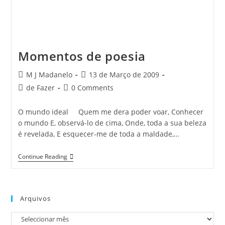
Momentos de poesia
Post
Post
M J Madanelo
13 de Março de 2009
author:
published:
Post
Post
de Fazer
0 Comments
category:
comments:
O mundo ideal Quem me dera poder voar, Conhecer
o mundo E, observá-lo de cima, Onde, toda a sua beleza
é revelada, E esquecer-me de toda a maldade,…
Momentos
Continue Reading
De
Poesia
Arquivos
Arquivos