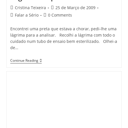
Post
Post
Cristina Teixeira
25 de Março de 2009
author:
published:
Post
Post
Falar a Sério
0 Comments
category:
comments:
Encontrei uma preta que estava a chorar, pedi-lhe uma
lágrima para a analisar. Recolhi a lágrima com todo o
cuidado num tubo de ensaio bem esterilizado. Olhei-a
de…
Lágrima
Continue Reading
De
Preta