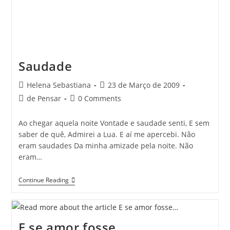
Saudade
Post
Post
Helena Sebastiana
23 de Março de 2009
author:
published:
Post
Post
de Pensar
0 Comments
category:
comments:
Ao chegar aquela noite Vontade e saudade senti, E sem
saber de quê, Admirei a Lua. E aí me apercebi. Não
eram saudades Da minha amizade pela noite. Não
eram…
Saudade
Continue Reading
E se amor fosse…