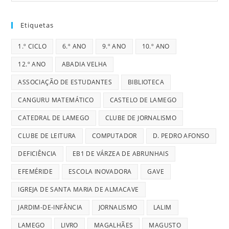
Etiquetas
1.º CICLO
6.º ANO
9.º ANO
10.º ANO
12.º ANO
ABADIA VELHA
ASSOCIAÇÃO DE ESTUDANTES
BIBLIOTECA
CANGURU MATEMÁTICO
CASTELO DE LAMEGO
CATEDRAL DE LAMEGO
CLUBE DE JORNALISMO
CLUBE DE LEITURA
COMPUTADOR
D. PEDRO AFONSO
DEFICIÊNCIA
EB1 DE VÁRZEA DE ABRUNHAIS
EFEMÉRIDE
ESCOLA INOVADORA
GAVE
IGREJA DE SANTA MARIA DE ALMACAVE
JARDIM-DE-INFÂNCIA
JORNALISMO
LALIM
LAMEGO
LIVRO
MAGALHÃES
MAGUSTO