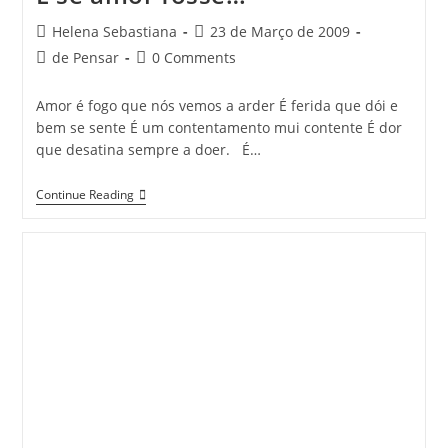
Post
Post
Helena Sebastiana
23 de Março de 2009
author:
published:
Post
Post
de Pensar
0 Comments
category:
comments:
Amor é fogo que nós vemos a arder É ferida que dói e
bem se sente É um contentamento mui contente É dor
que desatina sempre a doer. É…
E
Continue Reading
Se
Amor
Fosse…