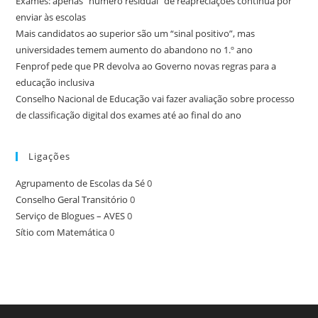
Exames: apenas “número residual” de reapreciações continua por
enviar às escolas
Mais candidatos ao superior são um “sinal positivo”, mas
universidades temem aumento do abandono no 1.º ano
Fenprof pede que PR devolva ao Governo novas regras para a
educação inclusiva
Conselho Nacional de Educação vai fazer avaliação sobre processo
de classificação digital dos exames até ao final do ano
Ligações
Agrupamento de Escolas da Sé
0
Conselho Geral Transitório
0
Serviço de Blogues – AVES
0
Sítio com Matemática
0