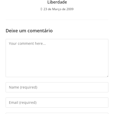
Liberdade
23 de Março de 2009
Deixe um comentário
Comment
Enter
your
name
Enter
or
your
username
email