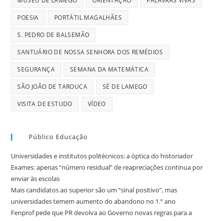
MUSEU DE LAMEGO
ORIENTAÇÃO
PALAVRAS VIVAS
POESIA
PORTÁTIL MAGALHÃES
S. PEDRO DE BALSEMÃO
SANTUÁRIO DE NOSSA SENHORA DOS REMÉDIOS
SEGURANÇA
SEMANA DA MATEMÁTICA
SÃO JOÃO DE TAROUCA
SÉ DE LAMEGO
VISITA DE ESTUDO
VÍDEO
Público Educação
Universidades e institutos politécnicos: a óptica do historiador
Exames: apenas “número residual” de reapreciações continua por
enviar às escolas
Mais candidatos ao superior são um “sinal positivo”, mas
universidades temem aumento do abandono no 1.º ano
Fenprof pede que PR devolva ao Governo novas regras para a