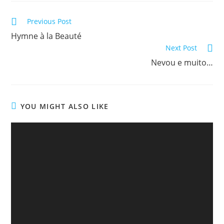
window
window
window
Read
Previous Post
more
Hymne à la Beauté
articles
Next Post
Nevou e muito…
YOU MIGHT ALSO LIKE