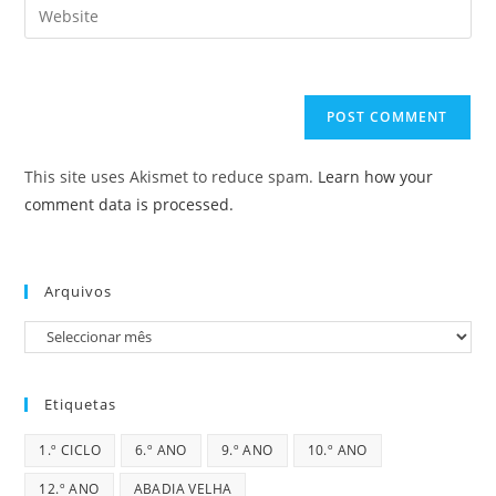
Enter
to
address
your
comment
to
website
comment
URL
(optional)
This site uses Akismet to reduce spam.
Learn how your
comment data is processed.
Arquivos
Arquivos
Etiquetas
1.º CICLO
6.º ANO
9.º ANO
10.º ANO
12.º ANO
ABADIA VELHA