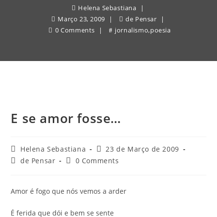
Helena Sebastiana
Março 23, 2009
de Pensar
0 Comments
jornalismo
,
poesia
E se amor fosse…
Post
Post
Helena Sebastiana
23 de Março de 2009
author:
published:
Post
Post
de Pensar
0 Comments
category:
comments:
Amor é fogo que nós vemos a arder
É ferida que dói e bem se sente