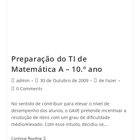
Preparação do TI de
Matemática A – 10.º ano
Post
Post
Post
admin
30 de Outubro de 2009
de Fazer
author:
published:
category:
Post
0 Comments
comments:
No sentido de contribuir para elevar o nível de
desempenho dos alunos, o GAVE pretende incentivar a
resolução de itens com um grau de dificuldade
médio/elevado. Com esse intuito, decidiu-se,…
Preparação
Continue Reading