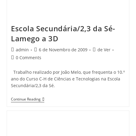
Escola Secundária/2,3 da Sé-
Lamego a 3D
Post
Post
Post
admin
6 de Novembro de 2009
de Ver
author:
published:
category:
Post
0 Comments
comments:
Trabalho realizado por João Melo, que frequenta o 10.º
ano do Curso C-H de Ciências e Tecnologias na Escola
Secundária/2,3 da Sé.
Escola
Continue Reading
Secundária/2,3
Da
Sé-
Lamego
A
3D