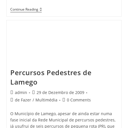
1.º
Continue Reading
D
–
EB1
Lamego
N.º
2
»»
Algumas
Actividades
Percursos Pedestres de
Lamego
Post
Post
admin
29 de Dezembro de 2009
author:
published:
Post
Post
de Fazer
/
Multimédia
0 Comments
category:
comments:
O Município de Lamego, apesar de ainda estar numa
fase inicial da Rede Municipal de percursos pedestres,
já usufrui de seis percursos de pequena rota (PR), que