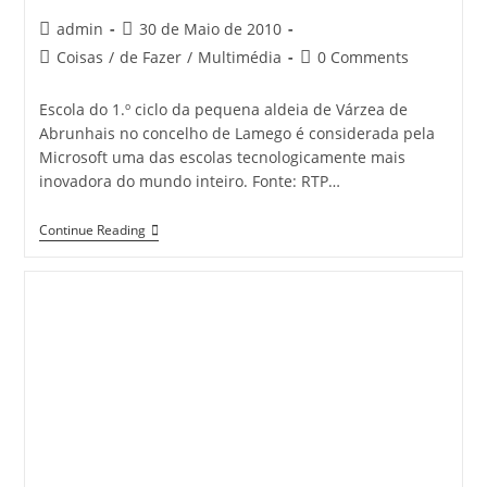
Post
Post
admin
30 de Maio de 2010
author:
published:
Post
Post
Coisas
/
de Fazer
/
Multimédia
0 Comments
category:
comments:
Escola do 1.º ciclo da pequena aldeia de Várzea de
Abrunhais no concelho de Lamego é considerada pela
Microsoft uma das escolas tecnologicamente mais
inovadora do mundo inteiro. Fonte: RTP…
Escola
Continue Reading
Microsoft