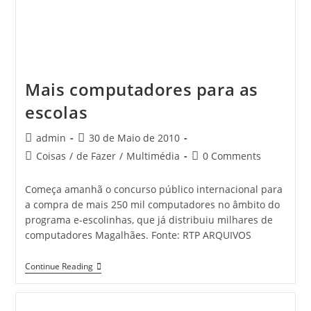
Mais computadores para as
escolas
Post
Post
admin
30 de Maio de 2010
author:
published:
Post
Post
Coisas
/
de Fazer
/
Multimédia
0 Comments
category:
comments:
Começa amanhã o concurso público internacional para
a compra de mais 250 mil computadores no âmbito do
programa e-escolinhas, que já distribuiu milhares de
computadores Magalhães. Fonte: RTP ARQUIVOS
Mais
Continue Reading
Computadores
Para
As
Escolas