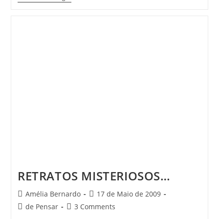
Do
TI
De
Matemática
A
–
10.º
Ano
RETRATOS MISTERIOSOS…
Post
Post
Amélia Bernardo
17 de Maio de 2009
author:
published:
Post
Post
de Pensar
3 Comments
category:
comments: