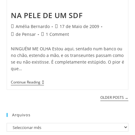
NA PELE DE UM SDF
Post
Post
Amélia Bernardo
17 de Maio de 2009
author:
published:
Post
Post
de Pensar
1 Comment
category:
comments:
NINGUÉM ME OLHA Estou aqui, sentado num banco ou
no chão, estendo a mão, e os transeuntes passam como
se eu não existisse. É completamente estúpido. O pior é
que…
NA
Continue Reading
PELE
DE
UM
OLDER POSTS
→
SDF
Arquivos
Arquivos