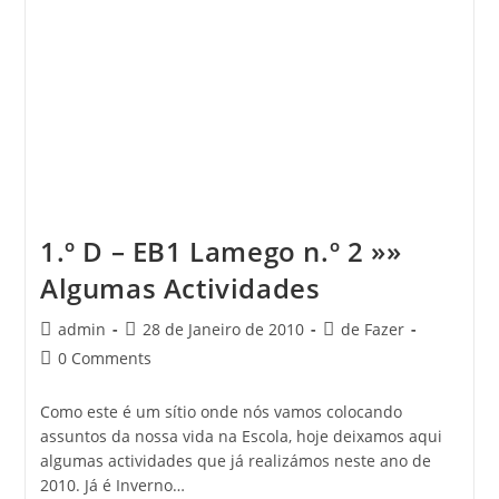
1.º D – EB1 Lamego n.º 2 »»
Algumas Actividades
Post
Post
Post
admin
28 de Janeiro de 2010
de Fazer
author:
published:
category:
Post
0 Comments
comments:
Como este é um sítio onde nós vamos colocando
assuntos da nossa vida na Escola, hoje deixamos aqui
algumas actividades que já realizámos neste ano de
2010. Já é Inverno…