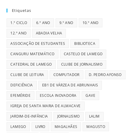
Etiquetas
1.º CICLO
6.º ANO
9.º ANO
10.º ANO
12.º ANO
ABADIA VELHA
ASSOCIAÇÃO DE ESTUDANTES
BIBLIOTECA
CANGURU MATEMÁTICO
CASTELO DE LAMEGO
CATEDRAL DE LAMEGO
CLUBE DE JORNALISMO
CLUBE DE LEITURA
COMPUTADOR
D. PEDRO AFONSO
DEFICIÊNCIA
EB1 DE VÁRZEA DE ABRUNHAIS
EFEMÉRIDE
ESCOLA INOVADORA
GAVE
IGREJA DE SANTA MARIA DE ALMACAVE
JARDIM-DE-INFÂNCIA
JORNALISMO
LALIM
LAMEGO
LIVRO
MAGALHÃES
MAGUSTO