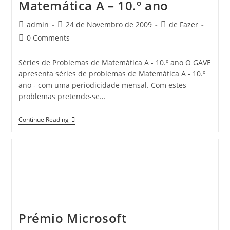
Matemática A – 10.º ano
Post
Post
Post
admin
24 de Novembro de 2009
de Fazer
author:
published:
category:
Post
0 Comments
comments:
Séries de Problemas de Matemática A - 10.º ano O GAVE
apresenta séries de problemas de Matemática A - 10.º
ano - com uma periodicidade mensal. Com estes
problemas pretende-se…
GAVE:
Continue Reading
Séries
De
Problemas
De
Matemática
A
–
10.º
Ano
Prémio Microsoft