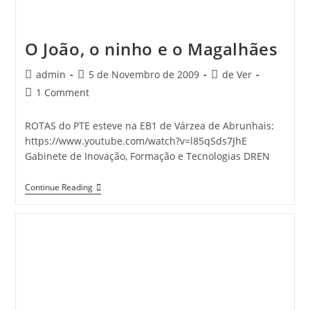
O João, o ninho e o Magalhães
Post
Post
Post
admin
5 de Novembro de 2009
de Ver
author:
published:
category:
Post
1 Comment
comments:
ROTAS do PTE esteve na EB1 de Várzea de Abrunhais:
https://www.youtube.com/watch?v=l85qSds7JhE
Gabinete de Inovação, Formação e Tecnologias DREN
O
Continue Reading
João,
O
Ninho
E
O
Magalhães