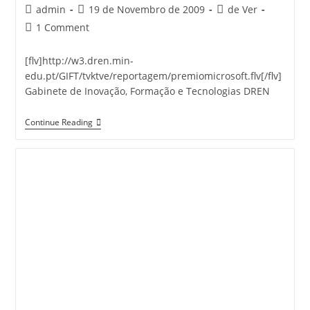
Post
Post
Post
admin
19 de Novembro de 2009
de Ver
author:
published:
category:
Post
1 Comment
comments:
[flv]http://w3.dren.min-
edu.pt/GIFT/tvktve/reportagem/premiomicrosoft.flv[/flv]
Gabinete de Inovação, Formação e Tecnologias DREN
Prémio
Continue Reading
Microsoft