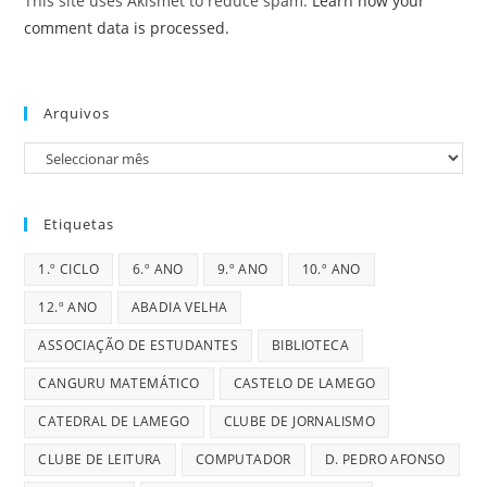
This site uses Akismet to reduce spam.
Learn how your
comment data is processed.
Arquivos
Arquivos
Etiquetas
1.º CICLO
6.º ANO
9.º ANO
10.º ANO
12.º ANO
ABADIA VELHA
ASSOCIAÇÃO DE ESTUDANTES
BIBLIOTECA
CANGURU MATEMÁTICO
CASTELO DE LAMEGO
CATEDRAL DE LAMEGO
CLUBE DE JORNALISMO
CLUBE DE LEITURA
COMPUTADOR
D. PEDRO AFONSO