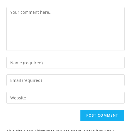
Comment
Enter
your
name
Enter
or
your
username
email
Enter
to
address
your
comment
to
website
comment
URL
(optional)