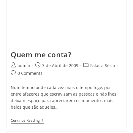
Quem me conta?
Post
Post
Post
admin
3 de Abril de 2009
Falar a Sério
author:
published:
category:
Post
0 Comments
comments:
Num tempo onde cada vez mais o tempo foge, por
entre afazeres que escravizam as pessoas e não lhes
deixam espaço para apreciarem os momentos mais
belos que são aqueles…
Quem
Continue Reading
Me
Conta?