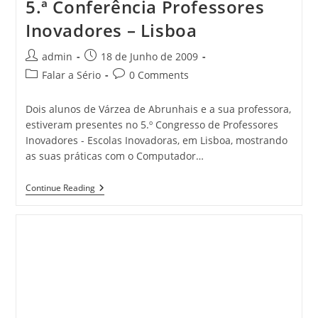
5.ª Conferência Professores
Inovadores – Lisboa
Post
Post
admin
18 de Junho de 2009
author:
published:
Post
Post
Falar a Sério
0 Comments
category:
comments:
Dois alunos de Várzea de Abrunhais e a sua professora,
estiveram presentes no 5.º Congresso de Professores
Inovadores - Escolas Inovadoras, em Lisboa, mostrando
as suas práticas com o Computador…
5.ª
Continue Reading
Conferência
Professores
Inovadores
–
Lisboa