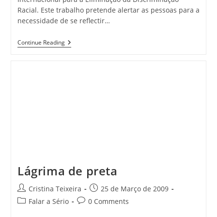
Racial. Este trabalho pretende alertar as pessoas para a
necessidade de se reflectir…
Dia
Continue Reading
Internacional
Para
A
Eliminação
Da
Discriminação
Racial
Lágrima de preta
Post
Post
Cristina Teixeira
25 de Março de 2009
author:
published:
Post
Post
Falar a Sério
0 Comments
category:
comments: