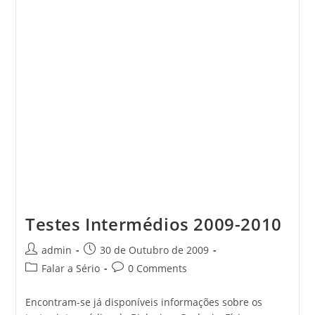
Portuguesa
Considerada
Pela
Microsoft
Uma
Das
Escolas
Tecnologicamente
Mais
Inovadora
Do
Mundo
–
RTP
Noticias,
Vídeo
Testes Intermédios 2009-2010
Post
Post
admin
30 de Outubro de 2009
author:
published:
Post
Post
Falar a Sério
0 Comments
category:
comments:
Encontram-se já disponíveis informações sobre os