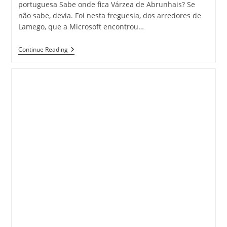
portuguesa Sabe onde fica Várzea de Abrunhais? Se
não sabe, devia. Foi nesta freguesia, dos arredores de
Lamego, que a Microsoft encontrou…
Uma
Continue Reading
Das
Escolas
Mais
Avançadas
Do
Mundo
É
Portuguesa
–
Visao.pt