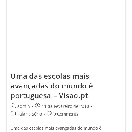
Uma das escolas mais
avançadas do mundo é
portuguesa – Visao.pt
Post
Post
admin
11 de Fevereiro de 2010
author:
published:
Post
Post
Falar a Sério
0 Comments
category:
comments:
Uma das escolas mais avançadas do mundo é