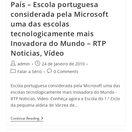
País – Escola portuguesa
considerada pela Microsoft
uma das escolas
tecnologicamente mais
Inovadora do Mundo – RTP
Noticias, Vídeo
Post
Post
admin
24 de Janeiro de 2010
author:
published:
Post
Post
Falar a Sério
0 Comments
category:
comments:
Escola portuguesa considerada pela Microsoft uma das
escolas tecnologicamente mais Inovadora do Mundo -
RTP Noticias, Vídeo. Conheça agora a Escola do 1.º Ciclo
da pequena aldeia de Várzea de…
País
Continue Reading
–
Escola