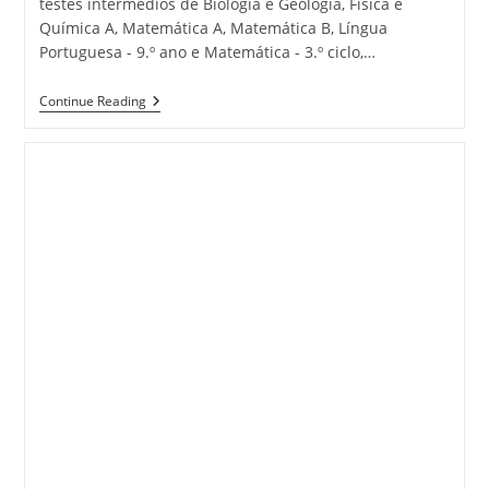
testes intermédios de Biologia e Geologia, Física e
Química A, Matemática A, Matemática B, Língua
Portuguesa - 9.º ano e Matemática - 3.º ciclo,…
Testes
Continue Reading
Intermédios
2009-
2010