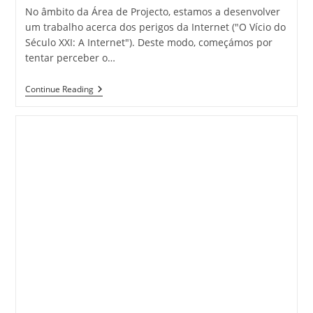
No âmbito da Área de Projecto, estamos a desenvolver
um trabalho acerca dos perigos da Internet ("O Vício do
Século XXI: A Internet"). Deste modo, começámos por
tentar perceber o…
O
Continue Reading
VÍCIO
DO
SÉCULO
XXI:
A
INTERNET