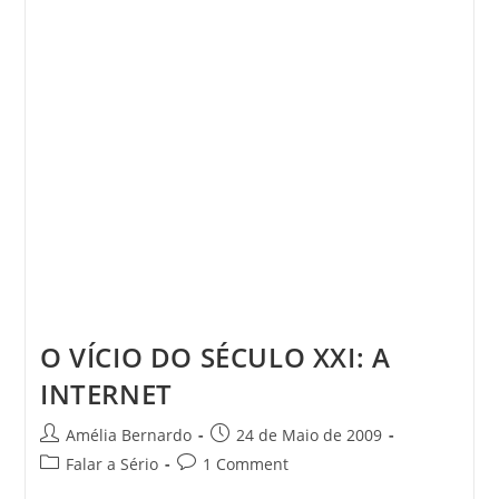
Life
O VÍCIO DO SÉCULO XXI: A
INTERNET
Post
Post
Amélia Bernardo
24 de Maio de 2009
author:
published:
Post
Post
Falar a Sério
1 Comment
category:
comments: