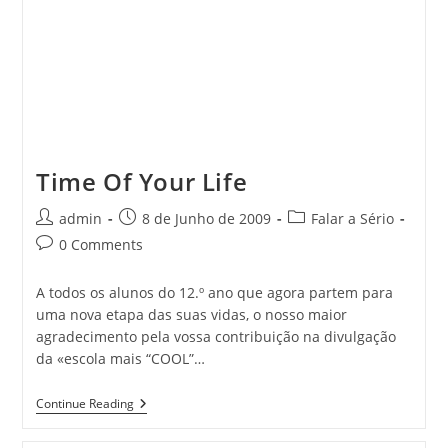
Time Of Your Life
Post
Post
Post
admin
8 de Junho de 2009
Falar a Sério
author:
published:
category:
Post
0 Comments
comments:
A todos os alunos do 12.º ano que agora partem para
uma nova etapa das suas vidas, o nosso maior
agradecimento pela vossa contribuição na divulgação
da «escola mais “COOL”…
Time
Continue Reading
Of
Your