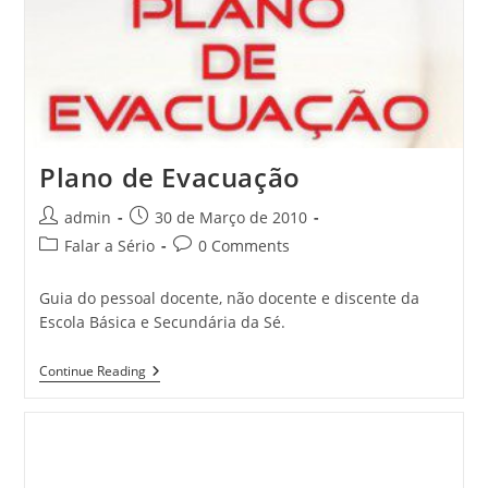
Plano de Evacuação
Post
Post
admin
30 de Março de 2010
author:
published:
Post
Post
Falar a Sério
0 Comments
category:
comments:
Guia do pessoal docente, não docente e discente da
Escola Básica e Secundária da Sé.
Plano
Continue Reading
De
Evacuação