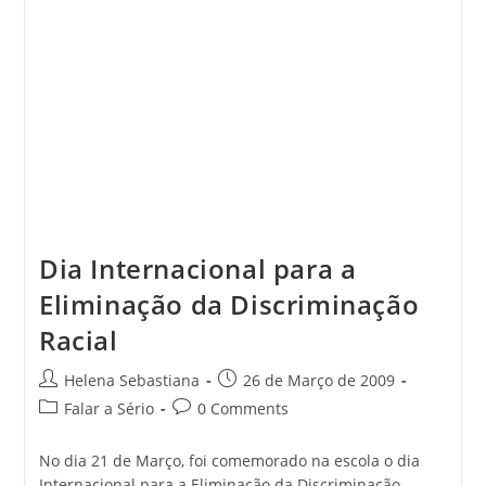
Dia Internacional para a
Eliminação da Discriminação
Racial
Post
Post
Helena Sebastiana
26 de Março de 2009
author:
published:
Post
Post
Falar a Sério
0 Comments
category:
comments:
No dia 21 de Março, foi comemorado na escola o dia
Internacional para a Eliminação da Discriminação