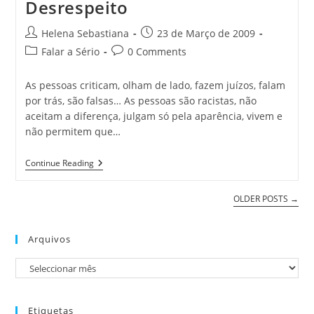
Desrespeito
Post
Post
Helena Sebastiana
23 de Março de 2009
author:
published:
Post
Post
Falar a Sério
0 Comments
category:
comments:
As pessoas criticam, olham de lado, fazem juízos, falam
por trás, são falsas… As pessoas são racistas, não
aceitam a diferença, julgam só pela aparência, vivem e
não permitem que…
Racismo
Continue Reading
/
Xenofobia
/
OLDER POSTS
→
Desrespeito
Arquivos
Arquivos
Etiquetas