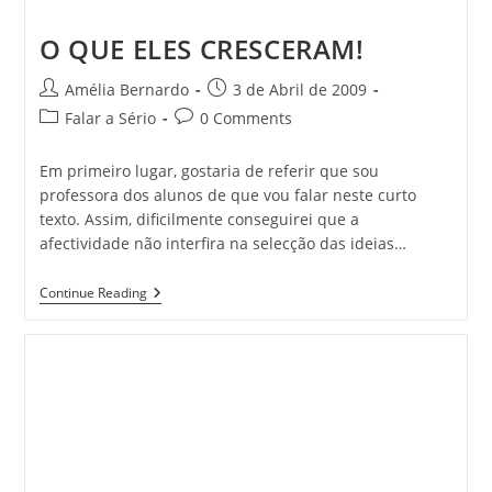
O QUE ELES CRESCERAM!
Post
Post
Amélia Bernardo
3 de Abril de 2009
author:
published:
Post
Post
Falar a Sério
0 Comments
category:
comments:
Em primeiro lugar, gostaria de referir que sou
professora dos alunos de que vou falar neste curto
texto. Assim, dificilmente conseguirei que a
afectividade não interfira na selecção das ideias…
O
Continue Reading
QUE
ELES
CRESCERAM!