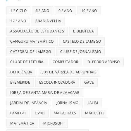
1.º CICLO
6.º ANO
9.º ANO
10.º ANO
12.º ANO
ABADIA VELHA
ASSOCIAÇÃO DE ESTUDANTES
BIBLIOTECA
CANGURU MATEMÁTICO
CASTELO DE LAMEGO
CATEDRAL DE LAMEGO
CLUBE DE JORNALISMO
CLUBE DE LEITURA
COMPUTADOR
D. PEDRO AFONSO
DEFICIÊNCIA
EB1 DE VÁRZEA DE ABRUNHAIS
EFEMÉRIDE
ESCOLA INOVADORA
GAVE
IGREJA DE SANTA MARIA DE ALMACAVE
JARDIM-DE-INFÂNCIA
JORNALISMO
LALIM
LAMEGO
LIVRO
MAGALHÃES
MAGUSTO
MATEMÁTICA
MICROSOFT