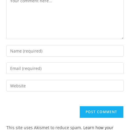
Enter
your
name
Enter
or
your
username
email
Enter
to
address
your
comment
to
website
comment
URL
(optional)
This site uses Akismet to reduce spam.
Learn how your