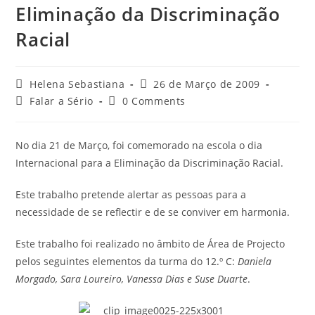
Eliminação da Discriminação
Racial
Post
Post
Helena Sebastiana
26 de Março de 2009
author:
published:
Post
Post
Falar a Sério
0 Comments
category:
comments:
No dia 21 de Março, foi comemorado na escola o dia
Internacional para a Eliminação da Discriminação Racial.
Este trabalho pretende alertar as pessoas para a
necessidade de se reflectir e de se conviver em harmonia.
Este trabalho foi realizado no âmbito de Área de Projecto
pelos seguintes elementos da turma do 12.º C:
Daniela
Morgado, Sara Loureiro, Vanessa Dias e Suse Duarte
.