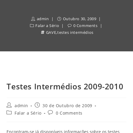
admin
Outubro 30, 2009
Falar a Sério
0 Comments
GAVE
,
testes intermédios
Testes Intermédios 2009-2010
Post
Post
admin
30 de Outubro de 2009
author:
published:
Post
Post
Falar a Sério
0 Comments
category:
comments:
Encontram-se já disponíveis informações sobre os testes