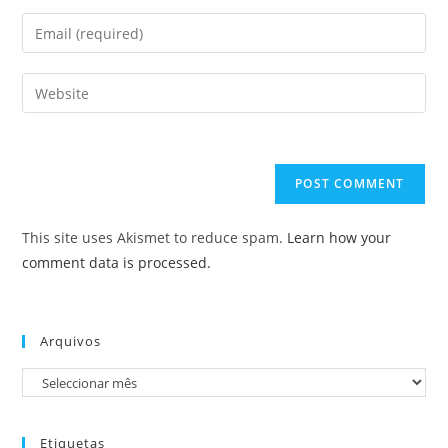
name
Enter
or
your
username
email
Enter
to
address
your
comment
to
website
comment
URL
(optional)
This site uses Akismet to reduce spam.
Learn how your
comment data is processed.
Arquivos
Arquivos
Etiquetas