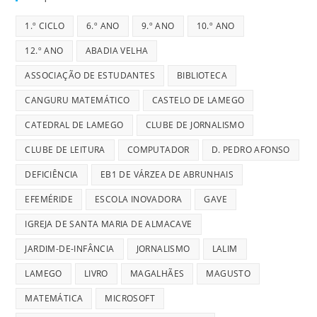
1.º CICLO
6.º ANO
9.º ANO
10.º ANO
12.º ANO
ABADIA VELHA
ASSOCIAÇÃO DE ESTUDANTES
BIBLIOTECA
CANGURU MATEMÁTICO
CASTELO DE LAMEGO
CATEDRAL DE LAMEGO
CLUBE DE JORNALISMO
CLUBE DE LEITURA
COMPUTADOR
D. PEDRO AFONSO
DEFICIÊNCIA
EB1 DE VÁRZEA DE ABRUNHAIS
EFEMÉRIDE
ESCOLA INOVADORA
GAVE
IGREJA DE SANTA MARIA DE ALMACAVE
JARDIM-DE-INFÂNCIA
JORNALISMO
LALIM
LAMEGO
LIVRO
MAGALHÃES
MAGUSTO
MATEMÁTICA
MICROSOFT