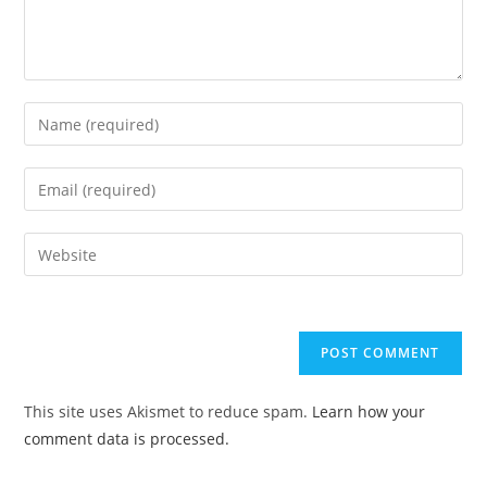
Enter
your
name
Enter
or
your
username
email
Enter
to
address
your
comment
to
website
comment
URL
(optional)
This site uses Akismet to reduce spam.
Learn how your
comment data is processed.