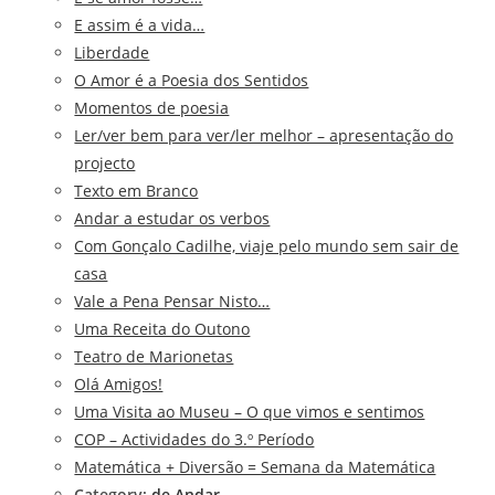
E assim é a vida…
Liberdade
O Amor é a Poesia dos Sentidos
Momentos de poesia
Ler/ver bem para ver/ler melhor – apresentação do
projecto
Texto em Branco
Andar a estudar os verbos
Com Gonçalo Cadilhe, viaje pelo mundo sem sair de
casa
Vale a Pena Pensar Nisto…
Uma Receita do Outono
Teatro de Marionetas
Olá Amigos!
Uma Visita ao Museu – O que vimos e sentimos
COP – Actividades do 3.º Período
Matemática + Diversão = Semana da Matemática
Category:
de Andar