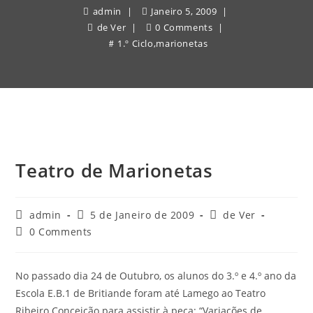
admin
Janeiro 5, 2009
de Ver
0 Comments
1.º Ciclo
,
marionetas
Teatro de Marionetas
Post
Post
Post
admin
5 de Janeiro de 2009
de Ver
author:
published:
category:
Post
0 Comments
comments:
No passado dia 24 de Outubro, os alunos do 3.º e 4.º ano da
Escola E.B.1 de Britiande foram até Lamego ao Teatro
Ribeiro Conceição para assistir à peça: “Variações de