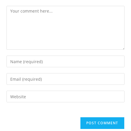
Comment
Enter
your
name
Enter
or
your
username
email
Enter
to
address
your
comment
to
website
comment
URL
(optional)