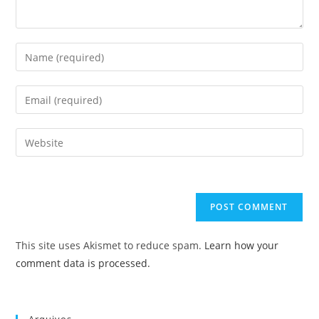
Enter
your
name
Enter
or
your
username
email
Enter
to
address
your
comment
to
website
comment
URL
(optional)
This site uses Akismet to reduce spam.
Learn how your
comment data is processed.