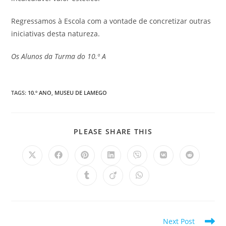
Regressamos à Escola com a vontade de concretizar outras
iniciativas desta natureza.
Os Alunos da Turma do 10.º A
TAGS
:
10.º ANO
,
MUSEU DE LAMEGO
SHARE
PLEASE SHARE THIS
THIS
CONTENT
Opens
Opens
Opens
Opens
Opens
Opens
Opens
in
in
in
in
in
in
in
a
a
a
a
a
a
a
Opens
Opens
Opens
new
new
new
new
new
new
new
in
in
in
window
window
window
window
window
window
window
a
a
a
new
new
new
window
window
window
Read
Next Post