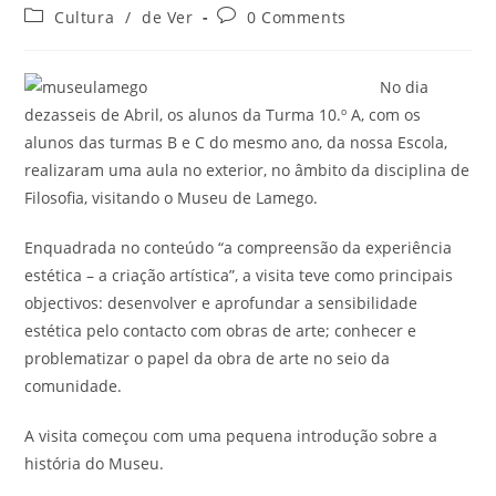
author:
published:
Post
Post
Cultura
/
de Ver
0 Comments
category:
comments:
No dia
dezasseis de Abril, os alunos da Turma 10.º A, com os
alunos das turmas B e C do mesmo ano, da nossa Escola,
realizaram uma aula no exterior, no âmbito da disciplina de
Filosofia, visitando o Museu de Lamego.
Enquadrada no conteúdo “a compreensão da experiência
estética – a criação artística”, a visita teve como principais
objectivos: desenvolver e aprofundar a sensibilidade
estética pelo contacto com obras de arte; conhecer e
problematizar o papel da obra de arte no seio da
comunidade.
A visita começou com uma pequena introdução sobre a
história do Museu.