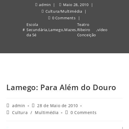
admin
Maio 28, 2010
Cultura
/
Multimédia
0 Comments
Escola
Teatro
Secundária
,
Lamego
,
Mazes
,
Ribeiro
,
vídeo
da Sé
Conceição
Lamego: Para Além do Douro
Post
Post
admin
28 de Maio de 2010
author:
published:
Post
Post
Cultura
/
Multimédia
0 Comments
category:
comments: