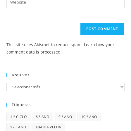
to
address
your
comment
to
website
comment
URL
(optional)
This site uses Akismet to reduce spam.
Learn how your
comment data is processed.
Arquivos
Arquivos
Etiquetas
1.º CICLO
6.º ANO
9.º ANO
10.º ANO
12.º ANO
ABADIA VELHA