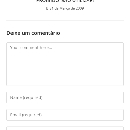
PROIBIDO NÃO UTILIZAR!
31 de Março de 2009
Deixe um comentário
Comment
Enter
your
name
Enter
or
your
username
email
Enter