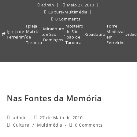
admin
Maio 27, 2010
Cultura
/
Multimédia
0 Comments
Igreja
Mosteiro
Torre
Miradouro
Igreja de
Matriz
de São
Medieval
,
,
de São
,
,
Ribadouro
,
,
vídeo
Ferreirim
de
João de
em
Domingos
Tarouca
Tarouca
Ferreirim
Nas Fontes da Memória
Post
Post
admin
27 de Maio de 2010
author:
published:
Post
Post
Cultura
/
Multimédia
0 Comments
category:
comments: