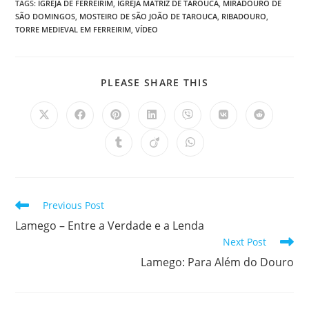
TAGS
:
IGREJA DE FERREIRIM
,
IGREJA MATRIZ DE TAROUCA
,
MIRADOURO DE
SÃO DOMINGOS
,
MOSTEIRO DE SÃO JOÃO DE TAROUCA
,
RIBADOURO
,
TORRE MEDIEVAL EM FERREIRIM
,
VÍDEO
SHARE
PLEASE SHARE THIS
THIS
CONTENT
Opens
Opens
Opens
Opens
Opens
Opens
Opens
in
in
in
in
in
in
in
a
a
a
a
a
a
a
Opens
Opens
Opens
new
new
new
new
new
new
new
in
in
in
window
window
window
window
window
window
window
a
a
a
new
new
new
window
window
window
Read
Previous Post
more
Lamego – Entre a Verdade e a Lenda
articles
Next Post
Lamego: Para Além do Douro