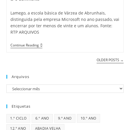
comments:
Lamego, a escola básica de Várzea de Abrunhais,
distinguida pela empresa Microsoft no ano passado, vai
encerrar por ter menos de vinte e um alunos. Fonte:
RTP ARQUIVOS
Escola
Continue Reading
Modelo
Encerra
Em
OLDER POSTS
→
Lamego
Arquivos
Arquivos
Etiquetas
1.º CICLO
6.º ANO
9.º ANO
10.º ANO
12.º ANO
ABADIA VELHA