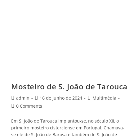
Mosteiro de S. João de Tarouca
Post
Post
Post
admin
16 de Junho de 2024
Multimédia
author:
published:
category:
Post
0 Comments
comments:
Em S. João de Tarouca implantou-se, no século XII, o
primeiro mosteiro cisterciense em Portugal. Chamava-
se ele de S. João de Barosa e também de S. João de