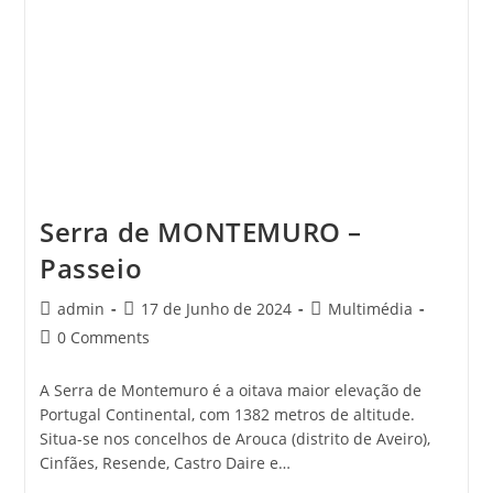
Serra de MONTEMURO –
Passeio
Post
Post
Post
admin
17 de Junho de 2024
Multimédia
author:
published:
category:
Post
0 Comments
comments:
A Serra de Montemuro é a oitava maior elevação de
Portugal Continental, com 1382 metros de altitude.
Situa-se nos concelhos de Arouca (distrito de Aveiro),
Cinfães, Resende, Castro Daire e…