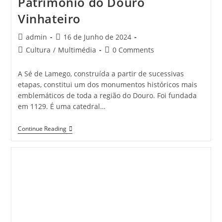
Património do Douro
Vinhateiro
Post
Post
admin
16 de Junho de 2024
author:
published:
Post
Post
Cultura
/
Multimédia
0 Comments
category:
comments:
A Sé de Lamego, construída a partir de sucessivas
etapas, constitui um dos monumentos históricos mais
emblemáticos de toda a região do Douro. Foi fundada
em 1129. É uma catedral…
Catedral
Continue Reading
De
Lamego
–
Património
Do
Douro
Vinhateiro