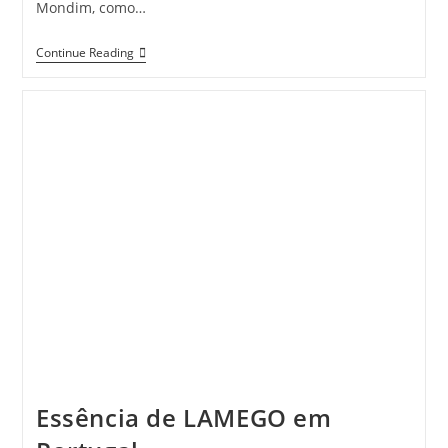
Mondim, como…
Mosteiro
Continue Reading
De
S.
João
De
Tarouca
Essência de LAMEGO em