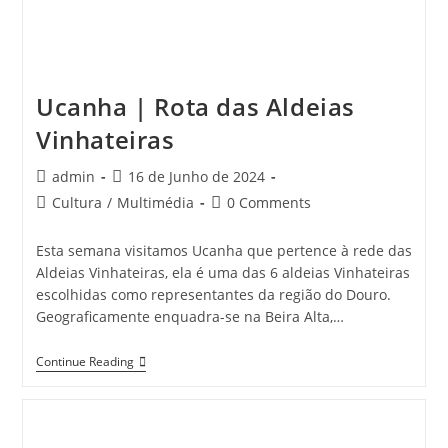
Ucanha | Rota das Aldeias
Vinhateiras
Post
Post
admin
16 de Junho de 2024
author:
published:
Post
Post
Cultura
/
Multimédia
0 Comments
category:
comments:
Esta semana visitamos Ucanha que pertence à rede das
Aldeias Vinhateiras, ela é uma das 6 aldeias Vinhateiras
escolhidas como representantes da região do Douro.
Geograficamente enquadra-se na Beira Alta,…
Ucanha
Continue Reading
|
Rota
Das
Aldeias
Vinhateiras