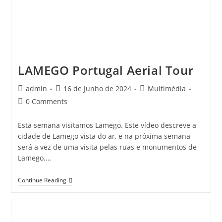
LAMEGO Portugal Aerial Tour
Post
Post
Post
admin
16 de Junho de 2024
Multimédia
author:
published:
category:
Post
0 Comments
comments:
Esta semana visitamos Lamego. Este vídeo descreve a
cidade de Lamego vista do ar, e na próxima semana
será a vez de uma visita pelas ruas e monumentos de
Lamego.…
LAMEGO
Continue Reading
Portugal
Aerial
Tour