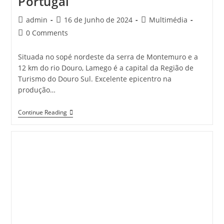
Portugal
Post
Post
Post
admin
16 de Junho de 2024
Multimédia
author:
published:
category:
Post
0 Comments
comments:
Situada no sopé nordeste da serra de Montemuro e a
12 km do rio Douro, Lamego é a capital da Região de
Turismo do Douro Sul. Excelente epicentro na
produção…
Essência
Continue Reading
De
LAMEGO
Em
Portugal