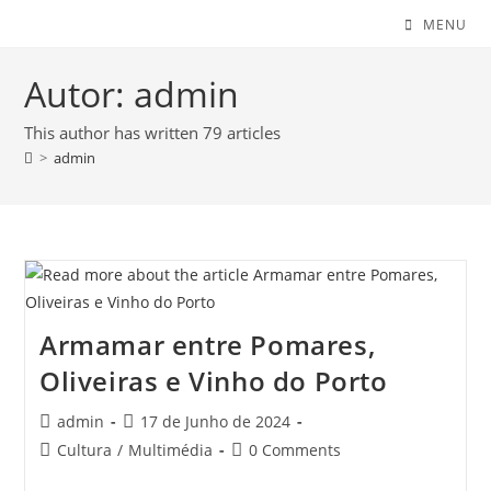
MENU
Autor:
admin
This author has written 79 articles
>
admin
Armamar entre Pomares,
Oliveiras e Vinho do Porto
Post
Post
admin
17 de Junho de 2024
author:
published:
Post
Post
Cultura
/
Multimédia
0 Comments
category:
comments: