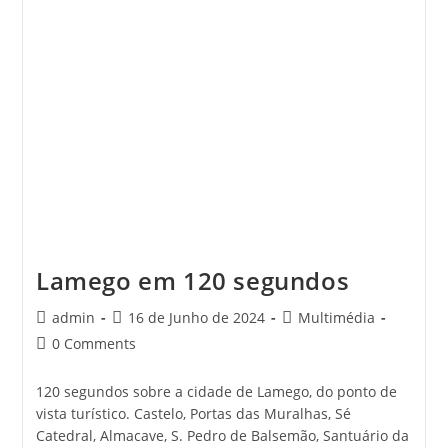
Lamego em 120 segundos
Post
Post
Post
admin
16 de Junho de 2024
Multimédia
author:
published:
category:
Post
0 Comments
comments:
120 segundos sobre a cidade de Lamego, do ponto de
vista turístico. Castelo, Portas das Muralhas, Sé
Catedral, Almacave, S. Pedro de Balsemão, Santuário da