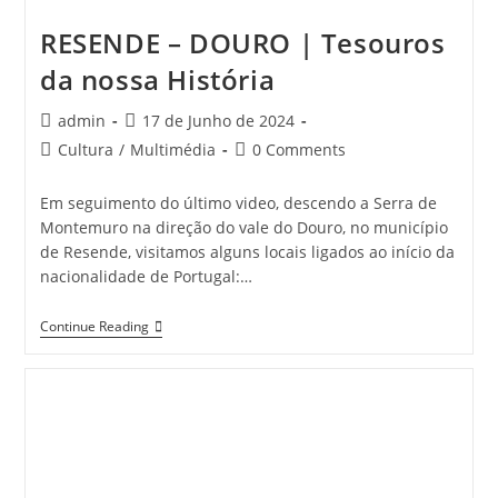
RESENDE – DOURO | Tesouros
da nossa História
Post
Post
admin
17 de Junho de 2024
author:
published:
Post
Post
Cultura
/
Multimédia
0 Comments
category:
comments:
Em seguimento do último video, descendo a Serra de
Montemuro na direção do vale do Douro, no município
de Resende, visitamos alguns locais ligados ao início da
nacionalidade de Portugal:…
RESENDE
Continue Reading
–
DOURO
|
Tesouros
Da
Nossa
História