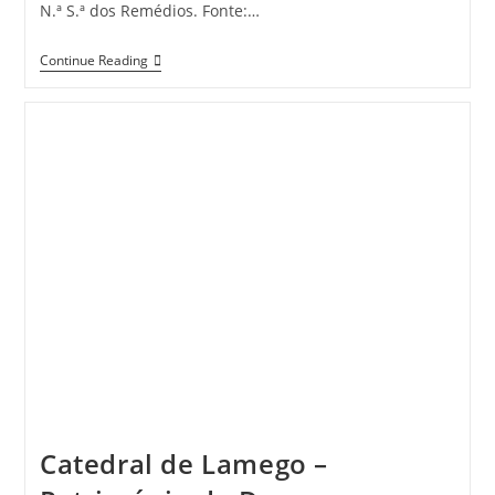
N.ª S.ª dos Remédios. Fonte:…
Lamego
Continue Reading
Em
120
Segundos
Catedral de Lamego –