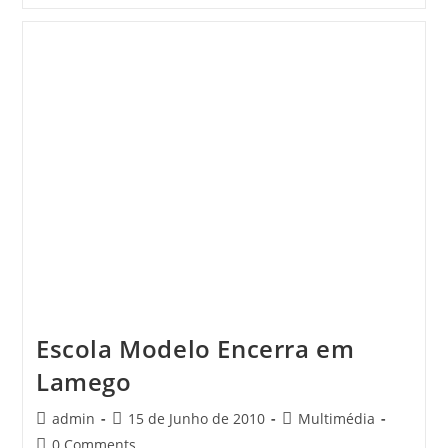
Histórica
Do
DOURO
VINHATEIRO
Escola Modelo Encerra em
Lamego
Post
Post
Post
admin
15 de Junho de 2010
Multimédia
author:
published:
category:
Post
0 Comments