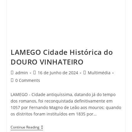
LAMEGO Cidade Histórica do
DOURO VINHATEIRO
Post
Post
Post
admin
16 de Junho de 2024
Multimédia
author:
published:
category:
Post
0 Comments
comments:
LAMEGO - Cidade antiquíssima, datando já do tempo
dos romanos, foi reconquistada definitivamente em
1057 por Fernando Magno de Leão aos mouros; quando
os distritos foram instituídos em 1835 por…
LAMEGO
Continue Reading
Cidade