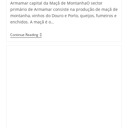
Armamar capital da Maçã de MontanhaO sector
primário de Armamar consiste na produção de maçã de
montanha, vinhos do Douro e Porto, queijos, fumeiros e
enchidos. A maçã é o…
Armamar
Continue Reading
Entre
Pomares,
Oliveiras
E
Vinho
Do
Porto