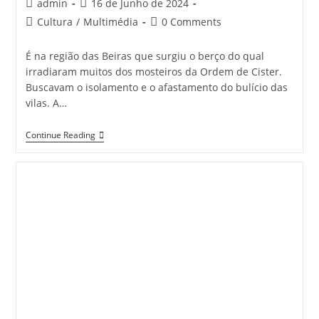
Post
Post
admin
16 de Junho de 2024
author:
published:
Post
Post
Cultura
/
Multimédia
0 Comments
category:
comments:
É na região das Beiras que surgiu o berço do qual
irradiaram muitos dos mosteiros da Ordem de Cister.
Buscavam o isolamento e o afastamento do bulício das
vilas. A…
CISTER
Continue Reading
Em
Portugal
|
Mosteiro
De
SALZEDAS