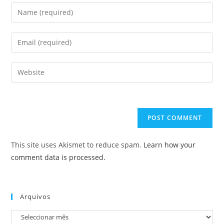
Enter
your
name
Enter
or
your
username
email
Enter
to
address
your
comment
to
website
comment
URL
(optional)
This site uses Akismet to reduce spam.
Learn how your
comment data is processed.
Arquivos
Arquivos