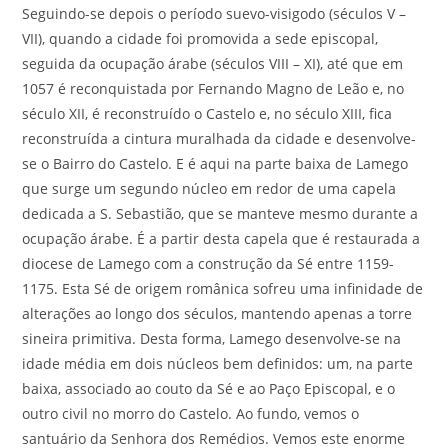
Seguindo-se depois o período suevo-visigodo (séculos V –
VII), quando a cidade foi promovida a sede episcopal,
seguida da ocupação árabe (séculos VIII – XI), até que em
1057 é reconquistada por Fernando Magno de Leão e, no
século XII, é reconstruído o Castelo e, no século XIII, fica
reconstruída a cintura muralhada da cidade e desenvolve-
se o Bairro do Castelo. E é aqui na parte baixa de Lamego
que surge um segundo núcleo em redor de uma capela
dedicada a S. Sebastião, que se manteve mesmo durante a
ocupação árabe. É a partir desta capela que é restaurada a
diocese de Lamego com a construção da Sé entre 1159-
1175. Esta Sé de origem românica sofreu uma infinidade de
alterações ao longo dos séculos, mantendo apenas a torre
sineira primitiva. Desta forma, Lamego desenvolve-se na
idade média em dois núcleos bem definidos: um, na parte
baixa, associado ao couto da Sé e ao Paço Episcopal, e o
outro civil no morro do Castelo. Ao fundo, vemos o
santuário da Senhora dos Remédios. Vemos este enorme