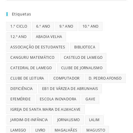
Etiquetas
1.º CICLO
6.º ANO
9.º ANO
10.º ANO
12.º ANO
ABADIA VELHA
ASSOCIAÇÃO DE ESTUDANTES
BIBLIOTECA
CANGURU MATEMÁTICO
CASTELO DE LAMEGO
CATEDRAL DE LAMEGO
CLUBE DE JORNALISMO
CLUBE DE LEITURA
COMPUTADOR
D. PEDRO AFONSO
DEFICIÊNCIA
EB1 DE VÁRZEA DE ABRUNHAIS
EFEMÉRIDE
ESCOLA INOVADORA
GAVE
IGREJA DE SANTA MARIA DE ALMACAVE
JARDIM-DE-INFÂNCIA
JORNALISMO
LALIM
LAMEGO
LIVRO
MAGALHÃES
MAGUSTO