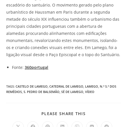
escadório do santuário. O movimento gerado pelo plano
urbanístico de Haussman em Paris durante a segunda
metade do século XIX influenciou também o urbanismo das
principais cidades portuguesas com a abertura de
alamedas procurando alinhamentos com edificações
monumentais, revalorizando estes monumentos, isolando-
os e criando conexões visuais entre eles. Em Lamego, foi a
ligação visual desde o Paço Episcopal e o topo do Santuário.
Fonte:
360portugal
TAGS
:
CASTELO DE LAMEGO
,
CATEDRAL DE LAMEGO
,
LAMEGO
,
N.ª S.ª DOS
REMÉDIOS
,
S. PEDRO DE BALSEMÃO
,
SÉ DE LAMEGO
,
VÍDEO
SHARE
PLEASE SHARE THIS
THIS
CONTENT