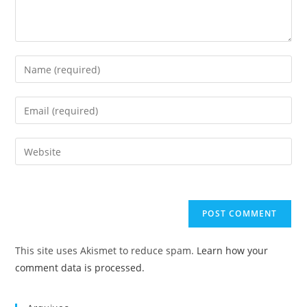
Enter
your
name
Enter
or
your
username
email
Enter
to
address
your
comment
to
website
comment
URL
(optional)
This site uses Akismet to reduce spam.
Learn how your
comment data is processed.