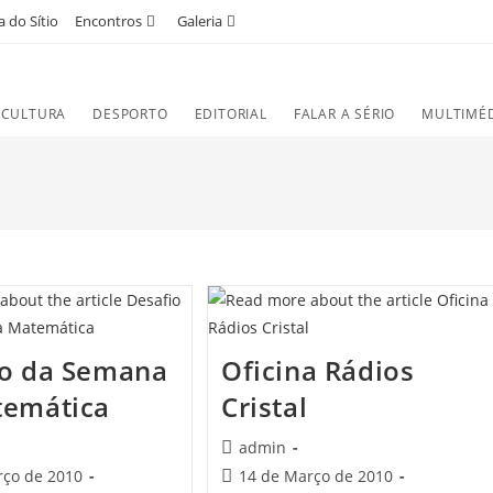
 do Sítio
Encontros
Galeria
CULTURA
DESPORTO
EDITORIAL
FALAR A SÉRIO
MULTIMÉ
io da Semana
Oficina Rádios
temática
Cristal
Post
admin
author:
Post
rço de 2010
14 de Março de 2010