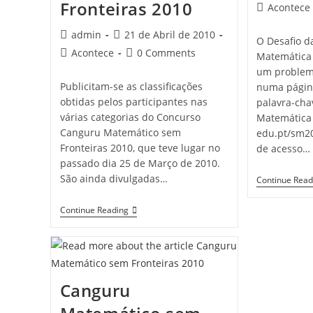
published:
Fronteiras 2010
Post
Acontece
category:
Post
Post
admin
21 de Abril de 2010
O Desafio 
author:
published:
Post
Post
Acontece
0 Comments
Matemática 
category:
comments:
um problema
Publicitam-se as classificações
numa págin
obtidas pelos participantes nas
palavra-cha
várias categorias do Concurso
Matemática 
Canguru Matemático sem
edu.pt/sm20
Fronteiras 2010, que teve lugar no
de acesso…
passado dia 25 de Março de 2010.
São ainda divulgadas…
Continue Read
Resultados:
Continue Reading
Canguru
Matemático
Sem
Fronteiras
2010
Canguru