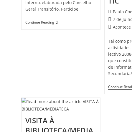
TIC
Interno, elaborada pelo Conselho
Geral Transitório. Participe!
Post
Paulo Co
author:
Post
7 de Julh
Regulamento
Continue Reading
published:
Post
Acontece
Interno
–
category:
Proposta
Tal como pr
Inicial
actividades
lectivo 2008
que constit
de Informát
Secundária/
Continue Read
VISITA À
BIBLIOTECA/MEDIA