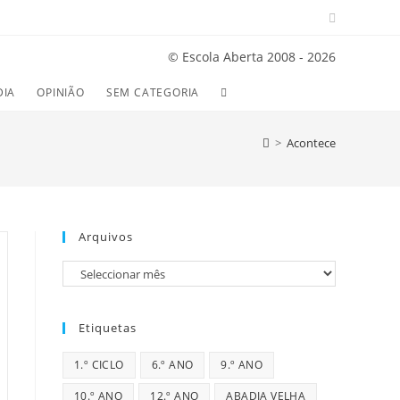
© Escola Aberta 2008 - 2026
TOGGLE
DIA
OPINIÃO
SEM CATEGORIA
WEBSITE
>
Acontece
SEARCH
Arquivos
Arquivos
Etiquetas
1.º CICLO
6.º ANO
9.º ANO
10.º ANO
12.º ANO
ABADIA VELHA