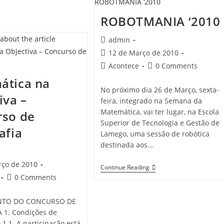
ROBOTMANIA ‘2010
Post
admin
author:
Post
12 de Março de 2010
published:
Post
Post
Acontece
0 Comments
category:
comments:
ática na
No próximo dia 26 de Março, sexta-
iva –
feira, integrado na Semana da
Matemática, vai ter lugar, na Escola
rso de
Superior de Tecnologia e Gestão de
afia
Lamego, uma sessão de robótica
destinada aos…
rço de 2010
ROBOTMANIA
Continue Reading
‘2010
Post
0 Comments
comments:
TO DO CONCURSO DE
 1. Condições de
 1.1. A participação está