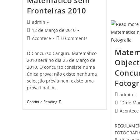
Matemático sem
Fronteiras 2010
Post
admin
author:
Post
12 de Março de 2010
published:
Post
Post
Acontece
0 Comments
category:
comments:
Matem
O Concurso Canguru Matemático
2010 será no dia 25 de Março de
Object
2010. O concurso consiste numa
Concu
única prova: não existe nenhuma
selecção prévia nem existe uma
Fotogr
prova final. A…
Post
admin
author:
Canguru
Continue Reading
Post
12 de Ma
Matemático
published:
Post
Acontece
Sem
Fronteiras
category:
2010
REGULAMEN
FOTOGRAFIA
Participação