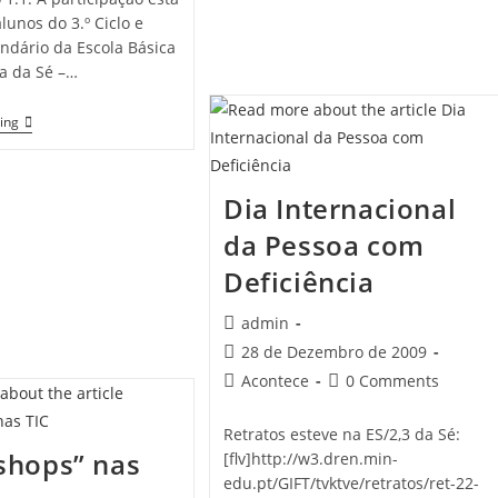
lunos do 3.º Ciclo e
ndário da Escola Básica
a da Sé –…
Matemática
ing
Na
Objectiva
–
Concurso
Dia Internacional
De
Fotografia
da Pessoa com
Deficiência
Post
admin
author:
Post
28 de Dezembro de 2009
published:
Post
Post
Acontece
0 Comments
category:
comments:
Retratos esteve na ES/2,3 da Sé:
shops” nas
[flv]http://w3.dren.min-
edu.pt/GIFT/tvktve/retratos/ret-22-