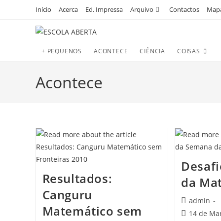
Skip
Início
Acerca
Ed. Impressa
Arquivo
Contactos
Mapa
to
content
+ PEQUENOS
ACONTECE
CIÊNCIA
COISAS
Acontece
Desaf
Resultados:
da Ma
Canguru
Post
admin
Matemático sem
author:
Post
14 de Ma