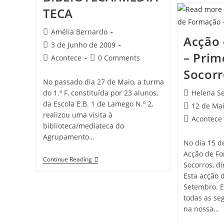
TECA
Post
Amélia Bernardo
Acção
author:
Post
3 de Junho de 2009
– Prim
published:
Post
Post
Acontece
0 Comments
category:
comments:
Socorr
No passado dia 27 de Maio, a turma
Post
do 1.º F, constituída por 23 alunos,
Helena S
author:
da Escola E.B. 1 de Lamego N.º 2,
Post
12 de Ma
realizou uma visita à
published:
Post
Acontece
biblioteca/mediateca do
category:
Agrupamento…
No dia 15 d
Acção de Fo
VISITA
Continue Reading
Socorros, di
À
BIBLIOTECA/MEDIATECA
Esta acção 
Setembro. Es
todas as se
na nossa…