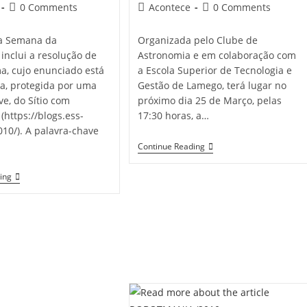
published:
Post
Post
Post
0 Comments
Acontece
0 Comments
comments:
category:
comments:
da Semana da
Organizada pelo Clube de
inclui a resolução de
Astronomia e em colaboração com
, cujo enunciado está
a Escola Superior de Tecnologia e
a, protegida por uma
Gestão de Lamego, terá lugar no
ve, do Sítio com
próximo dia 25 de Março, pelas
(https://blogs.ess-
17:30 horas, a…
10/). A palavra-chave
Oficina
Continue Reading
Rádios
Cristal
Desafio
ing
Da
Semana
Da
Matemática