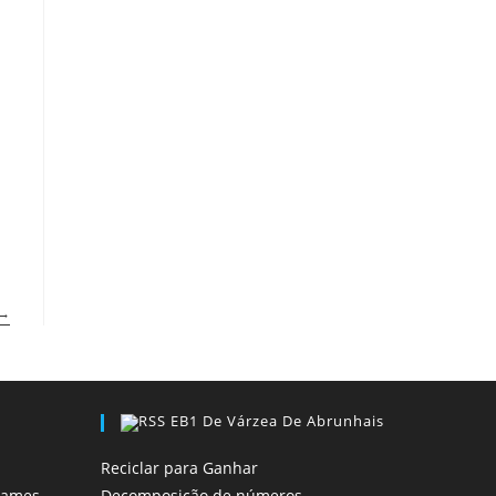
→
EB1 De Várzea De Abrunhais
Reciclar para Ganhar
exames…
Decomposição de números