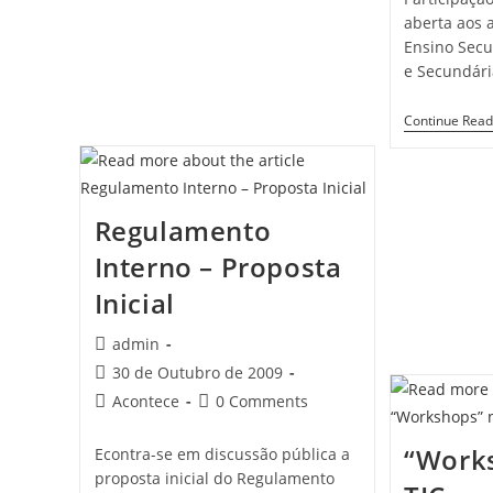
aberta aos a
Ensino Secu
e Secundári
Continue Read
Regulamento
Interno – Proposta
Inicial
Post
admin
author:
Post
30 de Outubro de 2009
published:
Post
Post
Acontece
0 Comments
category:
comments:
“Work
Econtra-se em discussão pública a
proposta inicial do Regulamento