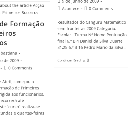
Post
9 de Junho de 2009
published:
Post
Post
Acontece
0 Comments
category:
comments:
 de Formação
Resultados do Canguru Matemático
sem fronteiras 2009 Categoria:
eiros
Escolar Turma Nº Nome Pontuação
os
final 6.º B 4 Daniel da Silva Duarte
81,25 6.º B 16 Pedro Mário da Silva…
ebastiana
Resultados:
io de 2009
Continue Reading
Canguru
Post
0 Comments
Matemático
comments:
Sem
Fronteiras
e Abril, começou a
2009
rmação de Primeiros
rigida aos funcionários.
decorrerá até
te “curso” realiza-se
gundas e quartas-feiras