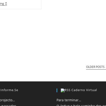
Acção
ing
De
Formação
–
Primeiros
Socorros
OLDER POSTS
Informe.se
Caderno Virtual
projecto…
Para terminar…
s passados…
O árduo e belo caminho dos 