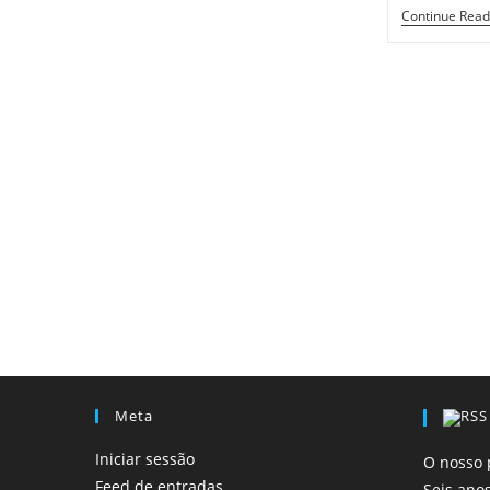
Continue Read
Meta
Iniciar sessão
O nosso 
Feed de entradas
Seis ano