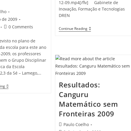
12-09.mp4[/flv] Gabinete de
Inovação, Formação e Tecnologias
elho
DREN
o de 2009
Post
0 Comments
Dia
Continue Reading
comments:
Internacional
Da
evisto no plano de
Pessoa
 da escola para este ano
Com
Deficiência
-2009, os professores
uem o Grupo Disciplinar
ica da Escola
2,3 da Sé – Lamego,…
Resultados:
“Workshops”
ing
Nas
Canguru
TIC
Matemático sem
Fronteiras 2009
Post
Paulo Coelho
author: