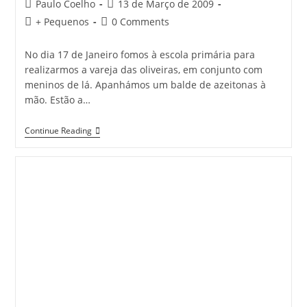
Post
Post
Paulo Coelho
13 de Março de 2009
author:
published:
Post
Post
+ Pequenos
0 Comments
category:
comments:
No dia 17 de Janeiro fomos à escola primária para
realizarmos a vareja das oliveiras, em conjunto com
meninos de lá. Apanhámos um balde de azeitonas à
mão. Estão a…
Vareja
Continue Reading
Das
Oliveiras