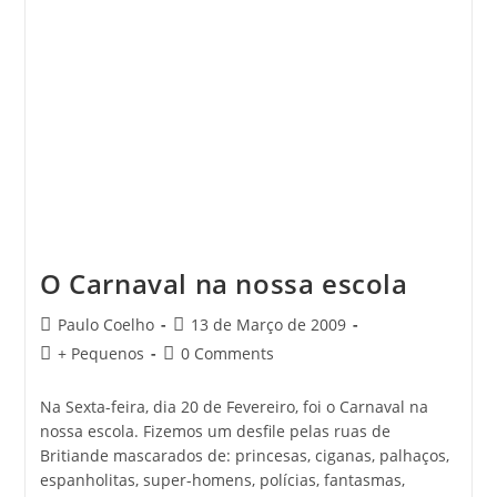
O Carnaval na nossa escola
Post
Post
Paulo Coelho
13 de Março de 2009
author:
published:
Post
Post
+ Pequenos
0 Comments
category:
comments:
Na Sexta-feira, dia 20 de Fevereiro, foi o Carnaval na
nossa escola. Fizemos um desfile pelas ruas de
Britiande mascarados de: princesas, ciganas, palhaços,
espanholitas, super-homens, polícias, fantasmas,