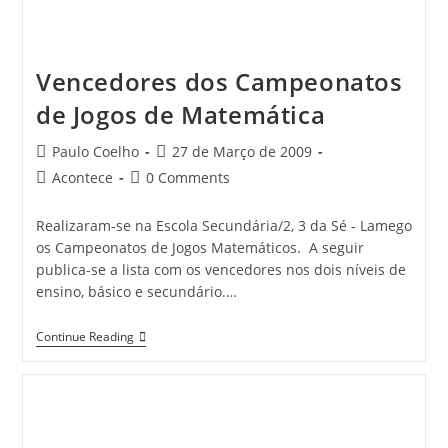
Vencedores dos Campeonatos
de Jogos de Matemática
Post
Post
Paulo Coelho
27 de Março de 2009
author:
published:
Post
Post
Acontece
0 Comments
category:
comments:
Realizaram-se na Escola Secundária/2, 3 da Sé - Lamego
os Campeonatos de Jogos Matemáticos. A seguir
publica-se a lista com os vencedores nos dois níveis de
ensino, básico e secundário.…
Vencedores
Continue Reading
Dos
Campeonatos
De
Jogos
De
Matemática