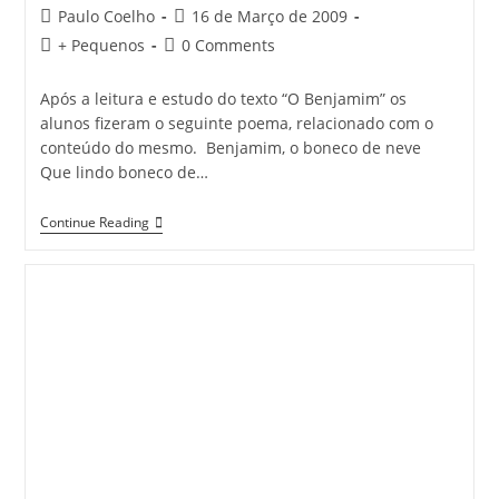
Post
Post
Paulo Coelho
16 de Março de 2009
author:
published:
Post
Post
+ Pequenos
0 Comments
category:
comments:
Após a leitura e estudo do texto “O Benjamim” os
alunos fizeram o seguinte poema, relacionado com o
conteúdo do mesmo. Benjamim, o boneco de neve
Que lindo boneco de…
Benjamim,
Continue Reading
O
Boneco
De
Neve