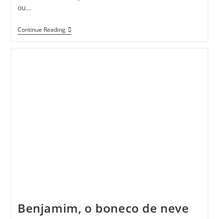
ou…
O
Continue Reading
Amor
É
A
Poesia
Dos
Sentidos
Benjamim, o boneco de neve