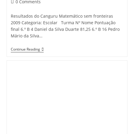
Post
0 Comments
comments:
Resultados do Canguru Matemático sem fronteiras
2009 Categoria: Escolar Turma Nº Nome Pontuação
final 6.º B 4 Daniel da Silva Duarte 81,25 6.º B 16 Pedro
Mário da Silva…
Resultados:
Continue Reading
Canguru
Matemático
Sem
Fronteiras
2009