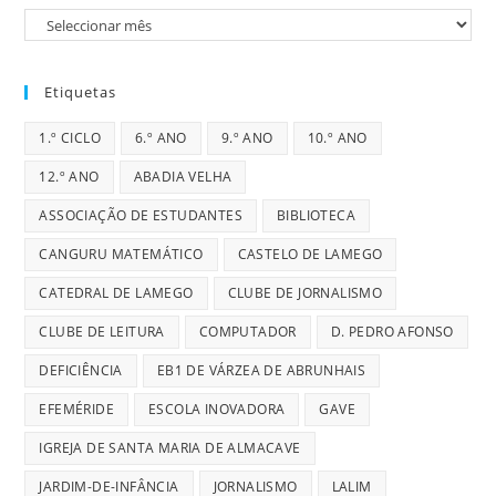
Arquivos
Etiquetas
1.º CICLO
6.º ANO
9.º ANO
10.º ANO
12.º ANO
ABADIA VELHA
ASSOCIAÇÃO DE ESTUDANTES
BIBLIOTECA
CANGURU MATEMÁTICO
CASTELO DE LAMEGO
CATEDRAL DE LAMEGO
CLUBE DE JORNALISMO
CLUBE DE LEITURA
COMPUTADOR
D. PEDRO AFONSO
DEFICIÊNCIA
EB1 DE VÁRZEA DE ABRUNHAIS
EFEMÉRIDE
ESCOLA INOVADORA
GAVE
IGREJA DE SANTA MARIA DE ALMACAVE
JARDIM-DE-INFÂNCIA
JORNALISMO
LALIM