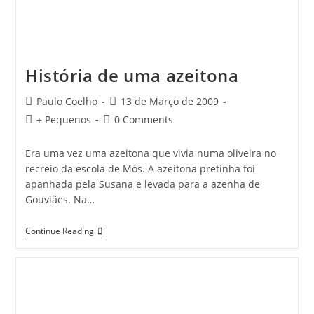
História de uma azeitona
Post
Post
Paulo Coelho
13 de Março de 2009
author:
published:
Post
Post
+ Pequenos
0 Comments
category:
comments:
Era uma vez uma azeitona que vivia numa oliveira no
recreio da escola de Mós. A azeitona pretinha foi
apanhada pela Susana e levada para a azenha de
Gouviães. Na…
História
Continue Reading
De
Uma
Azeitona