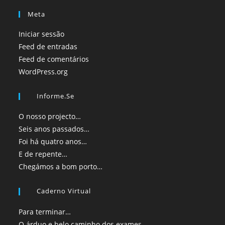
Meta
Iniciar sessão
Feed de entradas
Feed de comentários
WordPress.org
Informe.se
O nosso projecto…
Seis anos passados…
Foi há quatro anos…
E de repente…
Chegámos a bom porto…
Caderno Virtual
Para terminar…
O árduo e belo caminho dos exames…