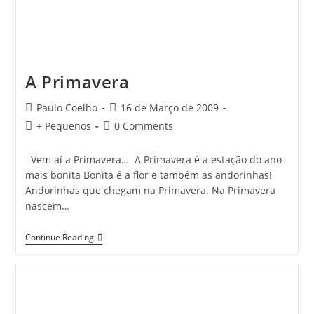
A Primavera
Post
Post
Paulo Coelho
16 de Março de 2009
author:
published:
Post
Post
+ Pequenos
0 Comments
category:
comments:
Vem aí a Primavera… A Primavera é a estação do ano
mais bonita Bonita é a flor e também as andorinhas!
Andorinhas que chegam na Primavera. Na Primavera
nascem…
A
Continue Reading
Primavera