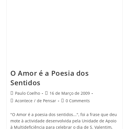
O Amor é a Poesia dos
Sentidos
Post
Post
Paulo Coelho
16 de Março de 2009
author:
published:
Post
Post
Acontece
/
de Pensar
0 Comments
category:
comments:
"O Amor é a poesia dos sentidos...", foi a frase que deu
mote à actividade desenvolvida pela Unidade de Apoio
à Multideficiência para celebrar o dia de S. Valentim,