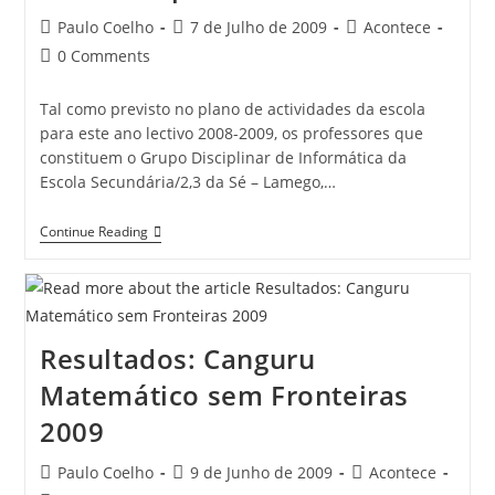
Post
Post
Post
Paulo Coelho
7 de Julho de 2009
Acontece
author:
published:
category:
Post
0 Comments
comments:
Tal como previsto no plano de actividades da escola
para este ano lectivo 2008-2009, os professores que
constituem o Grupo Disciplinar de Informática da
Escola Secundária/2,3 da Sé – Lamego,…
“Workshops”
Continue Reading
Nas
TIC
Resultados: Canguru
Matemático sem Fronteiras
2009
Post
Post
Post
Paulo Coelho
9 de Junho de 2009
Acontece
author:
published:
category: