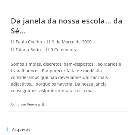
Da janela da nossa escola… da
Sé…
Post
Post
Paulo Coelho
9 de Março de 2009
author:
published:
Post
Post
Falar a Sério
0 Comments
category:
comments:
Somos simples, discretos, bem-dispostos… solidários e
trabalhadores. Por parecer falta de modéstia,
consideramos que não deveríamos utilizar mais
adjectivos… porque os haveria. Da nossa janela
conseguimos vislumbrar muita coisa mas…
Da
Continue Reading
Janela
Da
Nossa
Escola…
Da
Arquivos
Sé…