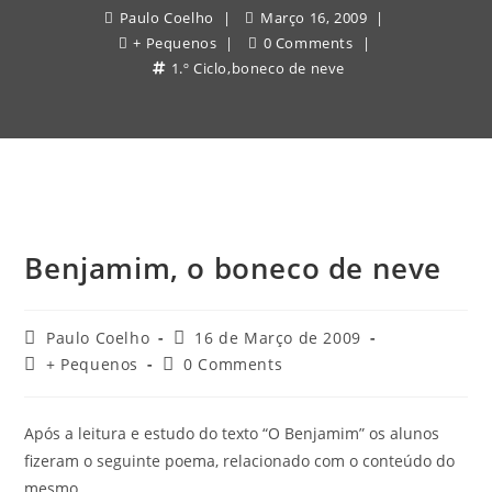
Paulo Coelho
Março 16, 2009
+ Pequenos
0 Comments
1.º Ciclo
,
boneco de neve
Benjamim, o boneco de neve
Post
Post
Paulo Coelho
16 de Março de 2009
author:
published:
Post
Post
+ Pequenos
0 Comments
category:
comments:
Após a leitura e estudo do texto “O Benjamim” os alunos
fizeram o seguinte poema, relacionado com o conteúdo do
mesmo.