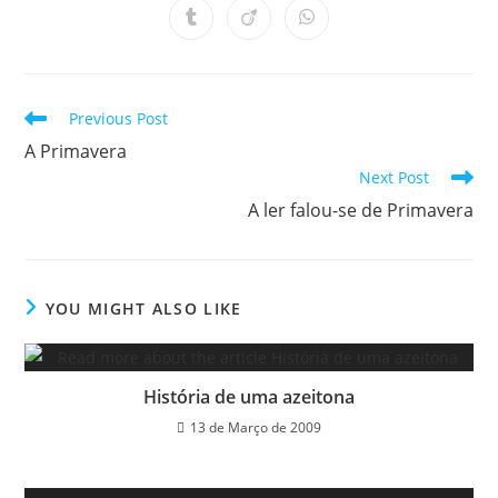
a
a
a
a
a
a
a
Opens
Opens
Opens
new
new
new
new
new
new
new
in
in
in
window
window
window
window
window
window
window
a
a
a
new
new
new
window
window
window
Read
Previous Post
more
A Primavera
articles
Next Post
A ler falou-se de Primavera
YOU MIGHT ALSO LIKE
História de uma azeitona
13 de Março de 2009