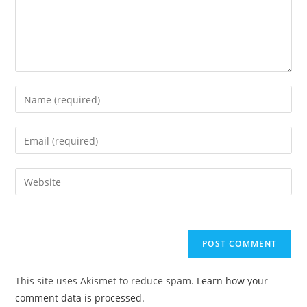
Enter
your
name
Enter
or
your
username
email
Enter
to
address
your
comment
to
website
comment
URL
(optional)
This site uses Akismet to reduce spam.
Learn how your
comment data is processed.