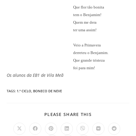
Que flor tão bonita
tem o Benjamim!
Quem me dera
ter uma assim!
Veio a Primavera
derreteu o Benjamim.
Que grande tristeza
foi para mim!
Os alunos da EB1 de Vila Meã
TAGS
:
1.º CICLO
,
BONECO DE NEVE
SHARE
PLEASE SHARE THIS
THIS
CONTENT
Opens
Opens
Opens
Opens
Opens
Opens
Opens
in
in
in
in
in
in
in