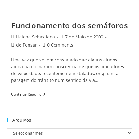
Funcionamento dos semáforos
Post
Post
Helena Sebastiana
7 de Maio de 2009
author:
published:
Post
Post
de Pensar
0 Comments
category:
comments:
Uma vez que se tem constatado que alguns alunos
ainda não tomaram consciência de que os limitadores
de velocidade, recentemente instalados, originam a
paragem do trânsito num sentido da via…
Funcionamento
Continue Reading
Dos
Semáforos
Arquivos
Arquivos