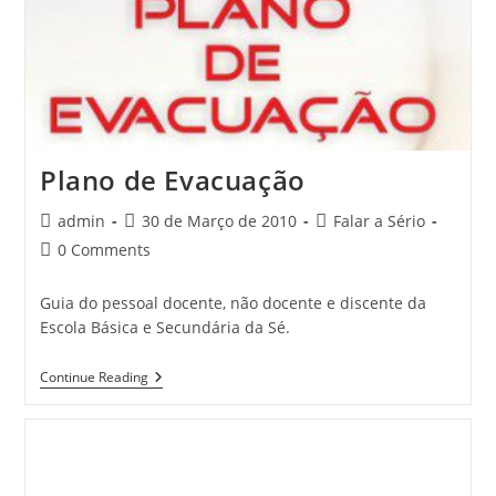
Plano de Evacuação
Post
Post
Post
admin
30 de Março de 2010
Falar a Sério
author:
published:
category:
Post
0 Comments
comments:
Guia do pessoal docente, não docente e discente da
Escola Básica e Secundária da Sé.
Plano
Continue Reading
De
Evacuação