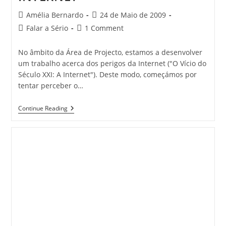
Post
Post
Amélia Bernardo
24 de Maio de 2009
author:
published:
Post
Post
Falar a Sério
1 Comment
category:
comments:
No âmbito da Área de Projecto, estamos a desenvolver
um trabalho acerca dos perigos da Internet ("O Vício do
Século XXI: A Internet"). Deste modo, começámos por
tentar perceber o…
O
Continue Reading
VÍCIO
DO
SÉCULO
XXI:
A
INTERNET