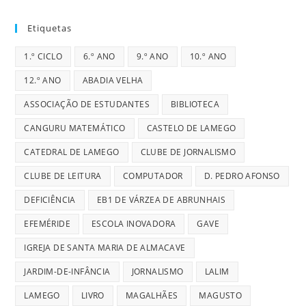
Etiquetas
1.º CICLO
6.º ANO
9.º ANO
10.º ANO
12.º ANO
ABADIA VELHA
ASSOCIAÇÃO DE ESTUDANTES
BIBLIOTECA
CANGURU MATEMÁTICO
CASTELO DE LAMEGO
CATEDRAL DE LAMEGO
CLUBE DE JORNALISMO
CLUBE DE LEITURA
COMPUTADOR
D. PEDRO AFONSO
DEFICIÊNCIA
EB1 DE VÁRZEA DE ABRUNHAIS
EFEMÉRIDE
ESCOLA INOVADORA
GAVE
IGREJA DE SANTA MARIA DE ALMACAVE
JARDIM-DE-INFÂNCIA
JORNALISMO
LALIM
LAMEGO
LIVRO
MAGALHÃES
MAGUSTO