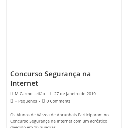
Concurso Segurança na
Internet
Post
Post
M Carmo Leitão
27 de Janeiro de 2010
author:
published:
Post
Post
+ Pequenos
0 Comments
category:
comments:
Os Alunos de Várzea de Abrunhais Participaram no
Concurso Segurança na Internet com um acróstico
dividido em 10 quadras.