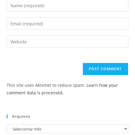
Enter
your
name
Enter
or
your
username
email
Enter
to
address
your
comment
to
website
comment
URL
(optional)
This site uses Akismet to reduce spam.
Learn how your
comment data is processed.
Arquivos
Arquivos