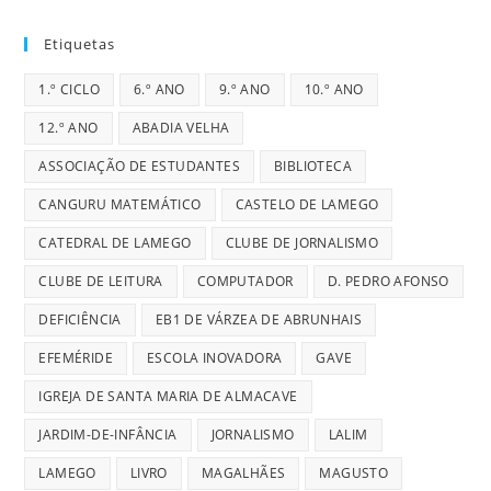
Etiquetas
1.º CICLO
6.º ANO
9.º ANO
10.º ANO
12.º ANO
ABADIA VELHA
ASSOCIAÇÃO DE ESTUDANTES
BIBLIOTECA
CANGURU MATEMÁTICO
CASTELO DE LAMEGO
CATEDRAL DE LAMEGO
CLUBE DE JORNALISMO
CLUBE DE LEITURA
COMPUTADOR
D. PEDRO AFONSO
DEFICIÊNCIA
EB1 DE VÁRZEA DE ABRUNHAIS
EFEMÉRIDE
ESCOLA INOVADORA
GAVE
IGREJA DE SANTA MARIA DE ALMACAVE
JARDIM-DE-INFÂNCIA
JORNALISMO
LALIM
LAMEGO
LIVRO
MAGALHÃES
MAGUSTO