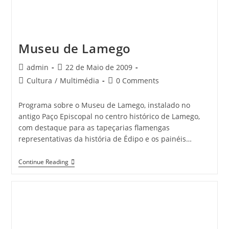
Museu de Lamego
Post
Post
admin
22 de Maio de 2009
author:
published:
Post
Post
Cultura
/
Multimédia
0 Comments
category:
comments:
Programa sobre o Museu de Lamego, instalado no
antigo Paço Episcopal no centro histórico de Lamego,
com destaque para as tapeçarias flamengas
representativas da história de Édipo e os painéis…
Museu
Continue Reading
De
Lamego