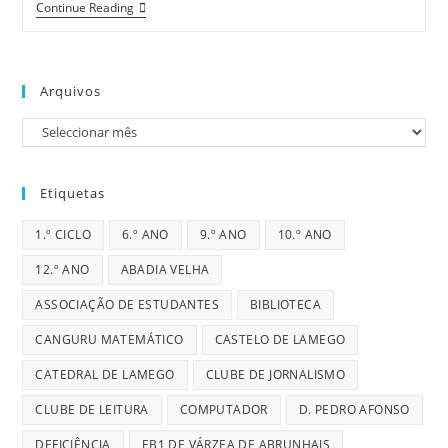
D.
Continue Reading
Pedro,
Conde
De
Barcelos
Arquivos
Arquivos
Etiquetas
1.º CICLO
6.º ANO
9.º ANO
10.º ANO
12.º ANO
ABADIA VELHA
ASSOCIAÇÃO DE ESTUDANTES
BIBLIOTECA
CANGURU MATEMÁTICO
CASTELO DE LAMEGO
CATEDRAL DE LAMEGO
CLUBE DE JORNALISMO
CLUBE DE LEITURA
COMPUTADOR
D. PEDRO AFONSO
DEFICIÊNCIA
EB1 DE VÁRZEA DE ABRUNHAIS