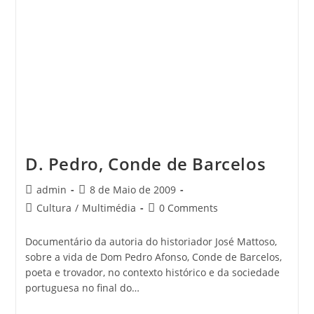
D. Pedro, Conde de Barcelos
Post
Post
admin
8 de Maio de 2009
author:
published:
Post
Post
Cultura
/
Multimédia
0 Comments
category:
comments:
Documentário da autoria do historiador José Mattoso,
sobre a vida de Dom Pedro Afonso, Conde de Barcelos,
poeta e trovador, no contexto histórico e da sociedade
portuguesa no final do…