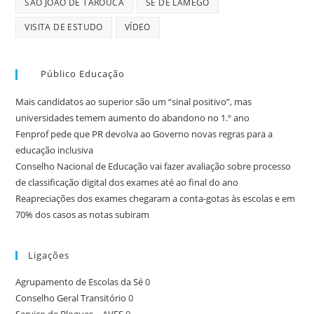
SÃO JOÃO DE TAROUCA
SÉ DE LAMEGO
VISITA DE ESTUDO
VÍDEO
Público Educação
Mais candidatos ao superior são um “sinal positivo”, mas
universidades temem aumento do abandono no 1.º ano
Fenprof pede que PR devolva ao Governo novas regras para a
educação inclusiva
Conselho Nacional de Educação vai fazer avaliação sobre processo
de classificação digital dos exames até ao final do ano
Reapreciações dos exames chegaram a conta-gotas às escolas e em
70% dos casos as notas subiram
Ligações
Agrupamento de Escolas da Sé
0
Conselho Geral Transitório
0
Serviço de Blogues – AVES
0