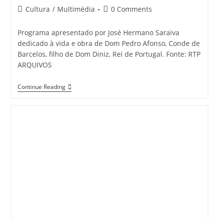
author:
published:
Post
Post
Cultura
/
Multimédia
0 Comments
category:
comments:
Programa apresentado por José Hermano Saraiva
dedicado à vida e obra de Dom Pedro Afonso, Conde de
Barcelos, filho de Dom Diniz, Rei de Portugal. Fonte: RTP
ARQUIVOS
Venham
Continue Reading
Comigo
A
Lalim