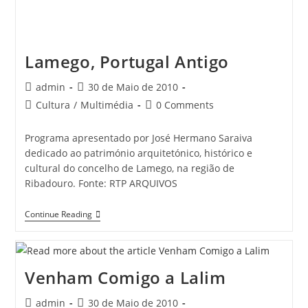
Lamego, Portugal Antigo
Post
Post
admin
30 de Maio de 2010
author:
published:
Post
Post
Cultura
/
Multimédia
0 Comments
category:
comments:
Programa apresentado por José Hermano Saraiva
dedicado ao património arquitetónico, histórico e
cultural do concelho de Lamego, na região de
Ribadouro. Fonte: RTP ARQUIVOS
Lamego,
Continue Reading
Portugal
Antigo
Venham Comigo a Lalim
Post
Post
admin
30 de Maio de 2010