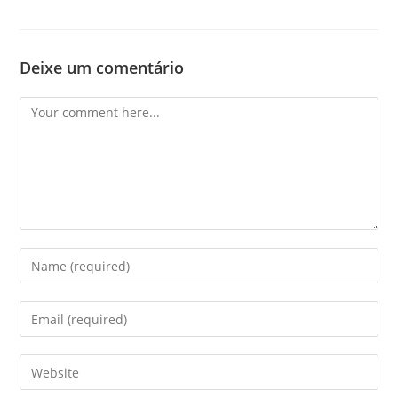
Deixe um comentário
Comment
Enter
your
name
Enter
or
your
username
email
Enter
to
address
your
comment