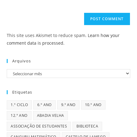
to
website
comment
URL
(optional)
This site uses Akismet to reduce spam.
Learn how your
comment data is processed.
Arquivos
Arquivos
Etiquetas
1.º CICLO
6.º ANO
9.º ANO
10.º ANO
12.º ANO
ABADIA VELHA
ASSOCIAÇÃO DE ESTUDANTES
BIBLIOTECA
CANGURU MATEMÁTICO
CASTELO DE LAMEGO