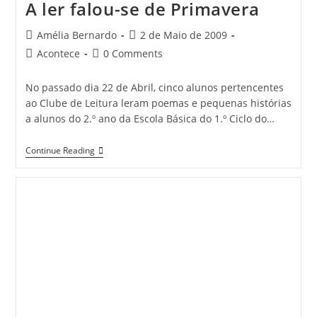
A ler falou-se de Primavera
Post
Post
Amélia Bernardo
2 de Maio de 2009
author:
published:
Post
Post
Acontece
0 Comments
category:
comments:
No passado dia 22 de Abril, cinco alunos pertencentes
ao Clube de Leitura leram poemas e pequenas histórias
a alunos do 2.º ano da Escola Básica do 1.º Ciclo do…
A
Continue Reading
Ler
Falou-
Se
De
Primavera