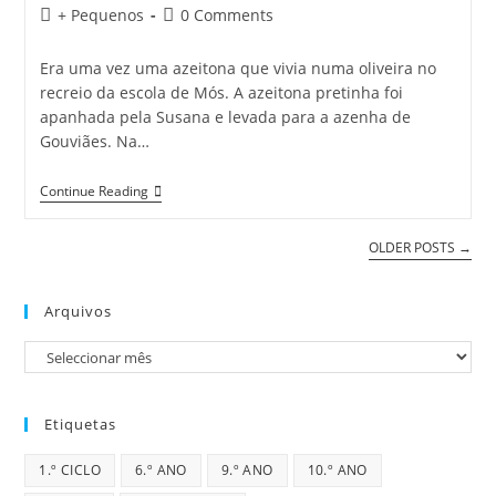
author:
published:
Post
Post
+ Pequenos
0 Comments
category:
comments:
Era uma vez uma azeitona que vivia numa oliveira no
recreio da escola de Mós. A azeitona pretinha foi
apanhada pela Susana e levada para a azenha de
Gouviães. Na…
História
Continue Reading
De
Uma
Azeitona
OLDER POSTS
→
Arquivos
Arquivos
Etiquetas
1.º CICLO
6.º ANO
9.º ANO
10.º ANO