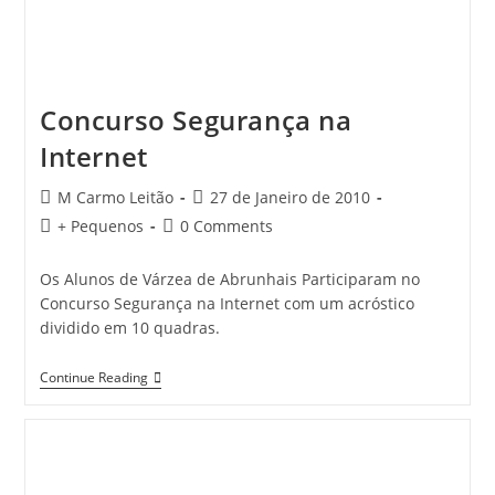
Concurso Segurança na
Internet
Post
Post
M Carmo Leitão
27 de Janeiro de 2010
author:
published:
Post
Post
+ Pequenos
0 Comments
category:
comments:
Os Alunos de Várzea de Abrunhais Participaram no
Concurso Segurança na Internet com um acróstico
dividido em 10 quadras.
Concurso
Continue Reading
Segurança
Na
Internet