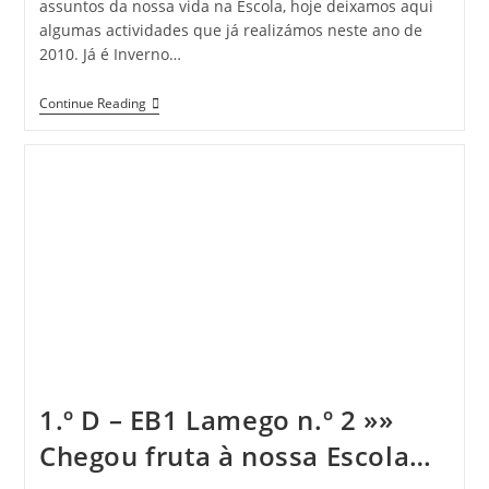
assuntos da nossa vida na Escola, hoje deixamos aqui
algumas actividades que já realizámos neste ano de
2010. Já é Inverno…
1.º
Continue Reading
D
–
EB1
Lamego
N.º
2
»»
Algumas
Actividades
1.º D – EB1 Lamego n.º 2 »»
Chegou fruta à nossa Escola…