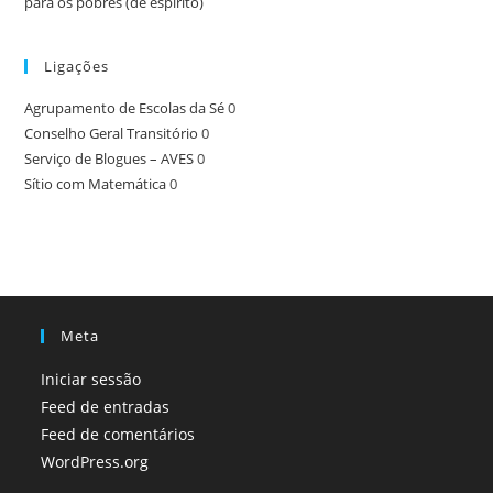
para os pobres (de espírito)
Ligações
Agrupamento de Escolas da Sé
0
Conselho Geral Transitório
0
Serviço de Blogues – AVES
0
Sítio com Matemática
0
Meta
Iniciar sessão
Feed de entradas
Feed de comentários
WordPress.org