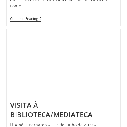
Ponte…
1.º
Continue Reading
D
–
EB1
Lamego
N.º
2
»
Dia
De
Reis
VISITA À
BIBLIOTECA/MEDIATECA
Post
Post
Amélia Bernardo
3 de Junho de 2009