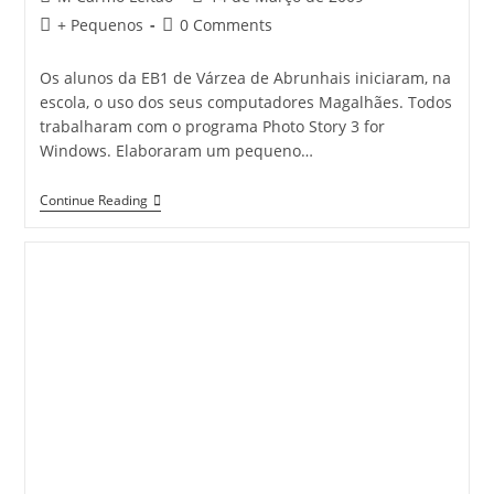
author:
published:
Post
Post
+ Pequenos
0 Comments
category:
comments:
Os alunos da EB1 de Várzea de Abrunhais iniciaram, na
escola, o uso dos seus computadores Magalhães. Todos
trabalharam com o programa Photo Story 3 for
Windows. Elaboraram um pequeno…
“Magalhães
Continue Reading
E
A
Escola”