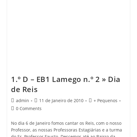
1.º D – EB1 Lamego n.º 2 » Dia
de Reis
Post
Post
Post
admin
11 de Janeiro de 2010
+ Pequenos
author:
published:
category:
Post
0 Comments
comments:
No dia 6 de Janeiro fomos cantar os Reis, com o nosso
Professor, as nossas Professoras Estagiárias e a turma
do Sr. Professor Fausto. Descemos até ao Bairro da