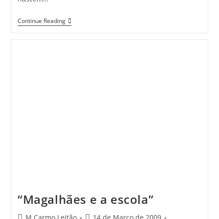
A
Continue Reading
Primavera
“Magalhães e a escola”
Post
Post
M Carmo Leitão
14 de Março de 2009