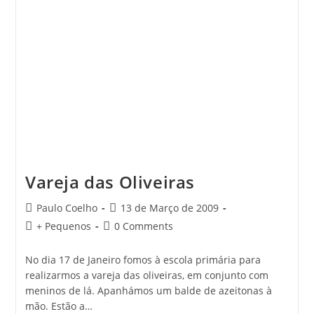
Vareja das Oliveiras
Post
Post
Paulo Coelho
13 de Março de 2009
author:
published:
Post
Post
+ Pequenos
0 Comments
category:
comments:
No dia 17 de Janeiro fomos à escola primária para
realizarmos a vareja das oliveiras, em conjunto com
meninos de lá. Apanhámos um balde de azeitonas à
mão. Estão a…