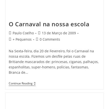
O Carnaval na nossa escola
Post
Post
Paulo Coelho
13 de Março de 2009
author:
published:
Post
Post
+ Pequenos
0 Comments
category:
comments:
Na Sexta-feira, dia 20 de Fevereiro, foi o Carnaval na
nossa escola. Fizemos um desfile pelas ruas de
Britiande mascarados de: princesas, ciganas, palhaços,
espanholitas, super-homens, polícias, fantasmas,
Branca de…
O
Continue Reading
Carnaval
Na
Nossa
Escola