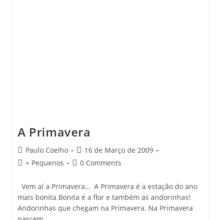
A Primavera
Post
Post
Paulo Coelho
16 de Março de 2009
author:
published:
Post
Post
+ Pequenos
0 Comments
category:
comments:
Vem aí a Primavera… A Primavera é a estação do ano
mais bonita Bonita é a flor e também as andorinhas!
Andorinhas que chegam na Primavera. Na Primavera
nascem…