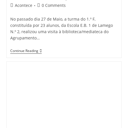
author:
published:
Post
Post
Acontece
0 Comments
category:
comments:
No passado dia 27 de Maio, a turma do 1.º F,
constituída por 23 alunos, da Escola E.B. 1 de Lamego
N.º 2, realizou uma visita à biblioteca/mediateca do
Agrupamento…
VISITA
Continue Reading
À
BIBLIOTECA/MEDIATECA