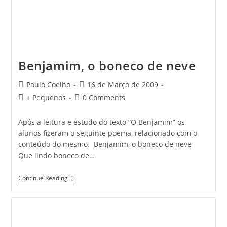
Benjamim, o boneco de neve
Post
Post
Paulo Coelho
16 de Março de 2009
author:
published:
Post
Post
+ Pequenos
0 Comments
category:
comments:
Após a leitura e estudo do texto “O Benjamim” os
alunos fizeram o seguinte poema, relacionado com o
conteúdo do mesmo. Benjamim, o boneco de neve
Que lindo boneco de…
Benjamim,
Continue Reading
O
Boneco
De
Neve