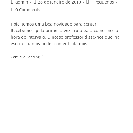
Post
Post
Post
admin
28 de Janeiro de 2010
+ Pequenos
author:
published:
category:
Post
0 Comments
comments:
Hoje, temos uma boa novidade para contar.
Recebemos, pela primeira vez, fruta para comermos à
hora do intervalo. O nosso professor disse-nos que, na
escola, iríamos poder comer fruta dois…
1.º
Continue Reading
D
–
EB1
Lamego
N.º
2
»»
Chegou
Fruta
À
Nossa
Escola…