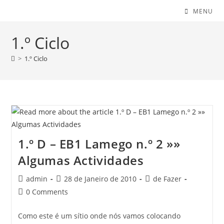
MENU
1.º Ciclo
>
1.º Ciclo
1.º D – EB1 Lamego n.º 2 »»
Algumas Actividades
Post
Post
Post
admin
28 de Janeiro de 2010
de Fazer
author:
published:
category:
Post
0 Comments
comments:
Como este é um sítio onde nós vamos colocando