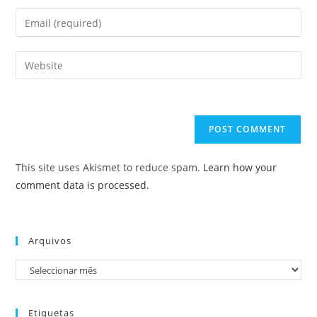
name
Enter
or
your
username
email
Enter
to
address
your
comment
to
website
comment
URL
(optional)
This site uses Akismet to reduce spam.
Learn how your
comment data is processed.
Arquivos
Arquivos
Etiquetas