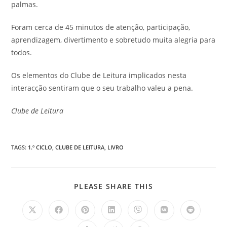
palmas.
Foram cerca de 45 minutos de atenção, participação,
aprendizagem, divertimento e sobretudo muita alegria para
todos.
Os elementos do Clube de Leitura implicados nesta
interacção sentiram que o seu trabalho valeu a pena.
Clube de Leitura
TAGS
:
1.º CICLO
,
CLUBE DE LEITURA
,
LIVRO
SHARE
PLEASE SHARE THIS
THIS
CONTENT
Opens
Opens
Opens
Opens
Opens
Opens
Opens
in
in
in
in
in
in
in