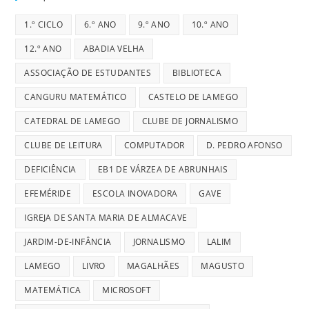
1.º CICLO
6.º ANO
9.º ANO
10.º ANO
12.º ANO
ABADIA VELHA
ASSOCIAÇÃO DE ESTUDANTES
BIBLIOTECA
CANGURU MATEMÁTICO
CASTELO DE LAMEGO
CATEDRAL DE LAMEGO
CLUBE DE JORNALISMO
CLUBE DE LEITURA
COMPUTADOR
D. PEDRO AFONSO
DEFICIÊNCIA
EB1 DE VÁRZEA DE ABRUNHAIS
EFEMÉRIDE
ESCOLA INOVADORA
GAVE
IGREJA DE SANTA MARIA DE ALMACAVE
JARDIM-DE-INFÂNCIA
JORNALISMO
LALIM
LAMEGO
LIVRO
MAGALHÃES
MAGUSTO
MATEMÁTICA
MICROSOFT