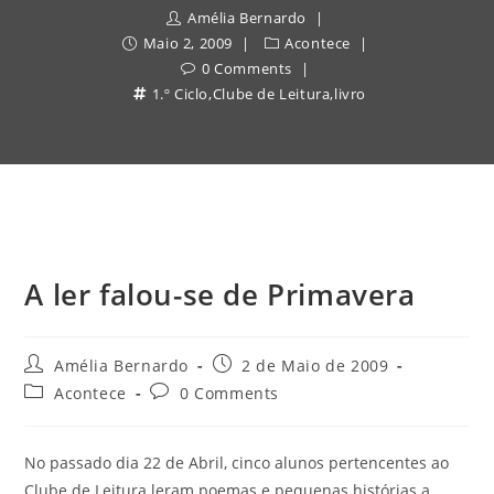
Amélia Bernardo
Maio 2, 2009
Acontece
0 Comments
1.º Ciclo
,
Clube de Leitura
,
livro
A ler falou-se de Primavera
Post
Post
Amélia Bernardo
2 de Maio de 2009
author:
published:
Post
Post
Acontece
0 Comments
category:
comments:
No passado dia 22 de Abril, cinco alunos pertencentes ao
Clube de Leitura leram poemas e pequenas histórias a