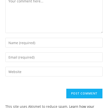
Enter
your
name
Enter
or
your
username
email
Enter
to
address
your
comment
to
website
comment
URL
(optional)
This site uses Akismet to reduce spam.
Learn how your