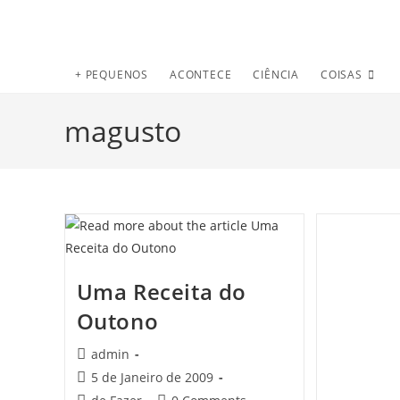
+ PEQUENOS
ACONTECE
CIÊNCIA
COISAS
magusto
Uma Receita do
Outono
Post
admin
author:
Post
5 de Janeiro de 2009
published:
Post
Post