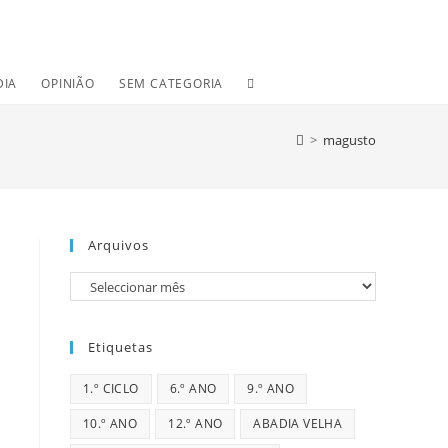
TOGGLE
DIA
OPINIÃO
SEM CATEGORIA
WEBSITE
>
magusto
SEARCH
Arquivos
Arquivos
Etiquetas
1.º CICLO
6.º ANO
9.º ANO
10.º ANO
12.º ANO
ABADIA VELHA