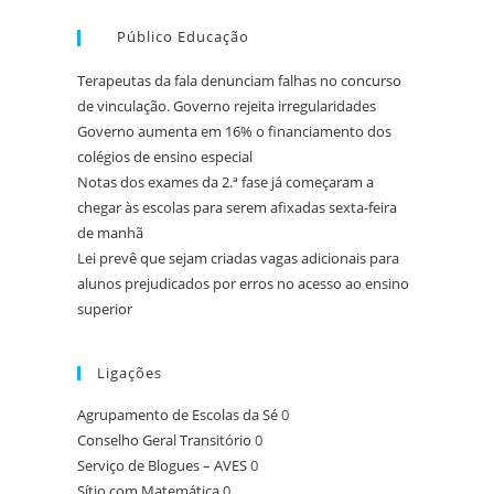
Público Educação
Terapeutas da fala denunciam falhas no concurso
de vinculação. Governo rejeita irregularidades
Governo aumenta em 16% o financiamento dos
colégios de ensino especial
Notas dos exames da 2.ª fase já começaram a
chegar às escolas para serem afixadas sexta-feira
de manhã
Lei prevê que sejam criadas vagas adicionais para
alunos prejudicados por erros no acesso ao ensino
superior
Ligações
Agrupamento de Escolas da Sé
0
Conselho Geral Transitório
0
Serviço de Blogues – AVES
0
Sítio com Matemática
0