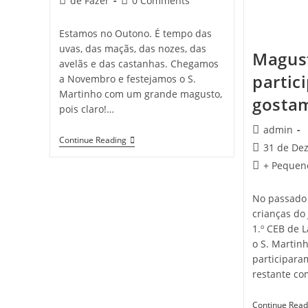
de Fazer
0 Comments
category:
comments:
Estamos no Outono. É tempo das
uvas, das maçãs, das nozes, das
Magust
avelãs e das castanhas. Chegamos
partic
a Novembro e festejamos o S.
Martinho com um grande magusto,
gosta
pois claro!…
Post
admin
Uma
Continue Reading
author:
Post
31 de De
Receita
published:
Do
Post
+ Pequen
Outono
category:
No passado 
crianças do
1.º CEB de 
o S. Martin
participara
restante c
Continue Read