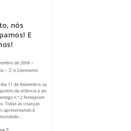
o, nós
ipamos! E
mos!
zembro de 2008
Post
os
0 Comments
comments:
dia 11 de Novembro, as
 Jardim-de-Infância e do
Lamego n.º 2 festejaram
ho. Todas as crianças
m, apresentando à
omunidade…
Magusto,
ing