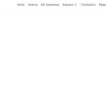
Skip
Início
Acerca
Ed. Impressa
Arquivo
Contactos
Mapa
to
content