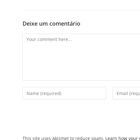
Deixe um comentário
Comment
Enter
Enter
your
your
name
email
or
address
username
to
to
comment
comment
This site uses Akismet to reduce spam.
Learn how your 