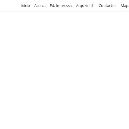
Skip
Início
Acerca
Ed. Impressa
Arquivo
Contactos
Mapa
to
content