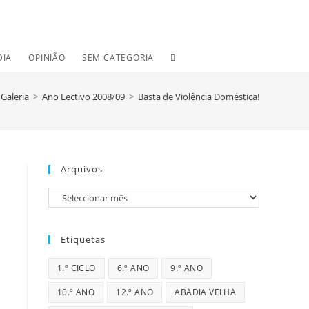
TOGGLE
DIA
OPINIÃO
SEM CATEGORIA
WEBSITE
Galeria
>
Ano Lectivo 2008/09
>
Basta de Violência Doméstica!
SEARCH
Arquivos
Arquivos
Etiquetas
1.º CICLO
6.º ANO
9.º ANO
10.º ANO
12.º ANO
ABADIA VELHA