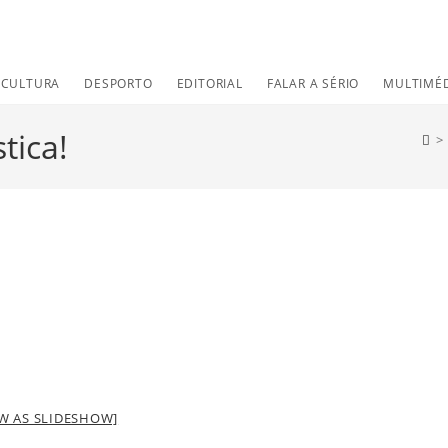
CULTURA
DESPORTO
EDITORIAL
FALAR A SÉRIO
MULTIMÉ
tica!
>
W AS SLIDESHOW]