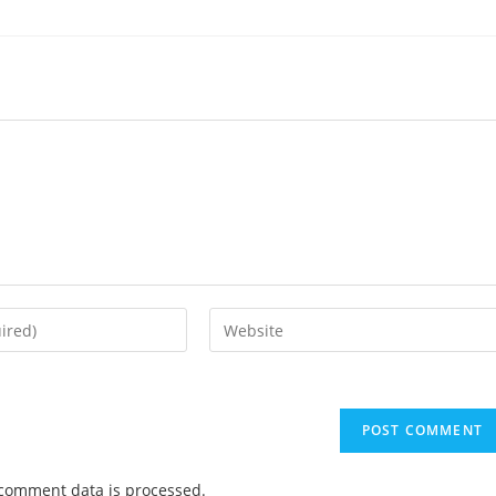
Enter
your
website
URL
(optional)
comment data is processed.