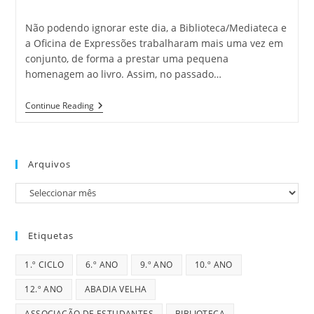
category:
comments:
Não podendo ignorar este dia, a Biblioteca/Mediateca e
a Oficina de Expressões trabalharam mais uma vez em
conjunto, de forma a prestar uma pequena
homenagem ao livro. Assim, no passado…
Dia
Continue Reading
Mundial
Do
Livro
Infantil
Arquivos
Arquivos
Etiquetas
1.º CICLO
6.º ANO
9.º ANO
10.º ANO
12.º ANO
ABADIA VELHA
ASSOCIAÇÃO DE ESTUDANTES
BIBLIOTECA