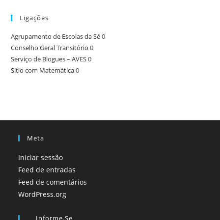
Ligações
Agrupamento de Escolas da Sé
0
Conselho Geral Transitório
0
Serviço de Blogues – AVES
0
Sítio com Matemática
0
Meta
Iniciar sessão
Feed de entradas
Feed de comentários
WordPress.org
Informe.se