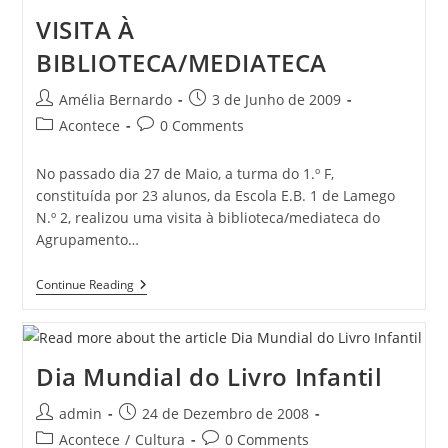
VISITA À
BIBLIOTECA/MEDIATECA
Post
Post
Amélia Bernardo
3 de Junho de 2009
author:
published:
Post
Post
Acontece
0 Comments
category:
comments:
No passado dia 27 de Maio, a turma do 1.º F,
constituída por 23 alunos, da Escola E.B. 1 de Lamego
N.º 2, realizou uma visita à biblioteca/mediateca do
Agrupamento…
VISITA
Continue Reading
À
BIBLIOTECA/MEDIATECA
Dia Mundial do Livro Infantil
Post
Post
admin
24 de Dezembro de 2008
author:
published:
Post
Post
Acontece
/
Cultura
0 Comments