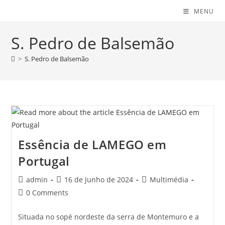
MENU
S. Pedro de Balsemão
>
S. Pedro de Balsemão
Essência de LAMEGO em
Portugal
Post
Post
Post
admin
16 de Junho de 2024
Multimédia
author:
published:
category:
Post
0 Comments
comments:
Situada no sopé nordeste da serra de Montemuro e a