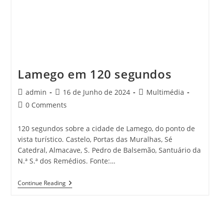
Lamego em 120 segundos
Post
Post
Post
admin
16 de Junho de 2024
Multimédia
author:
published:
category:
Post
0 Comments
comments:
120 segundos sobre a cidade de Lamego, do ponto de
vista turístico. Castelo, Portas das Muralhas, Sé
Catedral, Almacave, S. Pedro de Balsemão, Santuário da
N.ª S.ª dos Remédios. Fonte:…
Lamego
Continue Reading
Em
120
Segundos