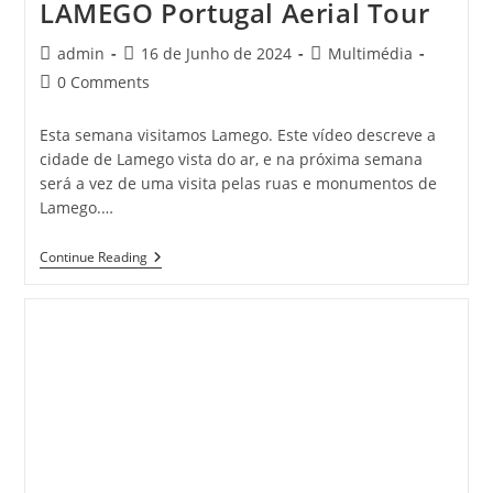
LAMEGO Portugal Aerial Tour
Post
Post
Post
admin
16 de Junho de 2024
Multimédia
author:
published:
category:
Post
0 Comments
comments:
Esta semana visitamos Lamego. Este vídeo descreve a
cidade de Lamego vista do ar, e na próxima semana
será a vez de uma visita pelas ruas e monumentos de
Lamego.…
LAMEGO
Continue Reading
Portugal
Aerial
Tour