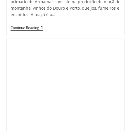
primário de Armamar consiste na produção de maçã de
montanha, vinhos do Douro e Porto, queijos, fumeiros e
enchidos. A maçã é o…
Armamar
Continue Reading
Entre
Pomares,
Oliveiras
E
Vinho
Do
Porto