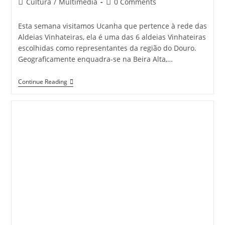
Post
Post
Cultura
/
Multimédia
0 Comments
category:
comments:
Esta semana visitamos Ucanha que pertence à rede das
Aldeias Vinhateiras, ela é uma das 6 aldeias Vinhateiras
escolhidas como representantes da região do Douro.
Geograficamente enquadra-se na Beira Alta,…
Ucanha
Continue Reading
|
Rota
Das
Aldeias
Vinhateiras