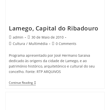
Lamego, Capital do Ribadouro
Post
Post
admin
30 de Maio de 2010
author:
published:
Post
Post
Cultura
/
Multimédia
0 Comments
category:
comments:
Programa apresentado por José Hermano Saraiva
dedicado às origens da cidade de Lamego, e ao
património histórico, arquitetónico e cultural do seu
concelho. Fonte: RTP ARQUIVOS
Lamego,
Continue Reading
Capital
Do
Ribadouro