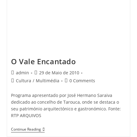
O Vale Encantado
Post
Post
admin
29 de Maio de 2010
author:
published:
Post
Post
Cultura
/
Multimédia
0 Comments
category:
comments:
Programa apresentado por José Hermano Saraiva
dedicado ao concelho de Tarouca, onde se destaca o
seu património arquitectónico e gastronómico. Fonte:
RTP ARQUIVOS
O
Continue Reading
Vale