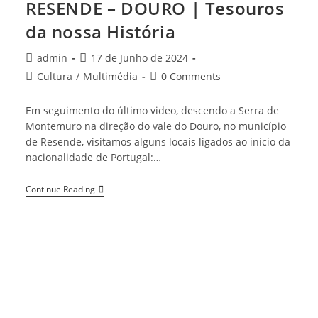
RESENDE – DOURO | Tesouros
da nossa História
Post
Post
admin
17 de Junho de 2024
author:
published:
Post
Post
Cultura
/
Multimédia
0 Comments
category:
comments:
Em seguimento do último video, descendo a Serra de
Montemuro na direção do vale do Douro, no município
de Resende, visitamos alguns locais ligados ao início da
nacionalidade de Portugal:…
RESENDE
Continue Reading
–
DOURO
|
Tesouros
Da
Nossa
História