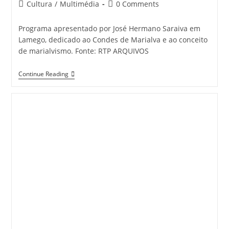
author:
published:
Post
Post
Cultura
/
Multimédia
0 Comments
category:
comments:
Programa apresentado por José Hermano Saraiva em
Lamego, dedicado ao Condes de Marialva e ao conceito
de marialvismo. Fonte: RTP ARQUIVOS
Marialvas
Continue Reading
E
Marialvismo