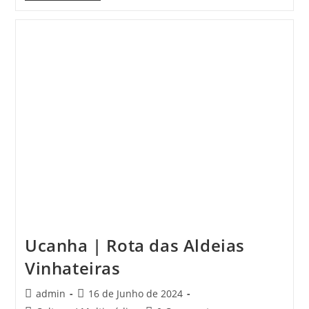
Em
Portugal
|
Mosteiro
De
SALZEDAS
Ucanha | Rota das Aldeias
Vinhateiras
Post
Post
admin
16 de Junho de 2024
author:
published: