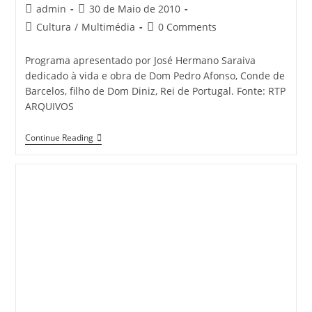
Post
Post
admin
30 de Maio de 2010
author:
published:
Post
Post
Cultura
/
Multimédia
0 Comments
category:
comments:
Programa apresentado por José Hermano Saraiva
dedicado à vida e obra de Dom Pedro Afonso, Conde de
Barcelos, filho de Dom Diniz, Rei de Portugal. Fonte: RTP
ARQUIVOS
Venham
Continue Reading
Comigo
A
Lalim