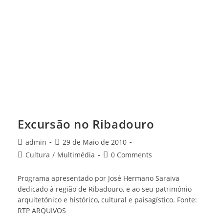
Excursão no Ribadouro
Post
Post
admin
29 de Maio de 2010
author:
published:
Post
Post
Cultura
/
Multimédia
0 Comments
category:
comments:
Programa apresentado por José Hermano Saraiva
dedicado à região de Ribadouro, e ao seu património
arquitetónico e histórico, cultural e paisagístico. Fonte:
RTP ARQUIVOS