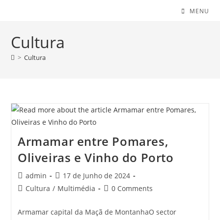
MENU
Cultura
>
Cultura
Armamar entre Pomares,
Oliveiras e Vinho do Porto
Post
Post
admin
17 de Junho de 2024
author:
published:
Post
Post
Cultura
/
Multimédia
0 Comments
category:
comments:
Armamar capital da Maçã de MontanhaO sector