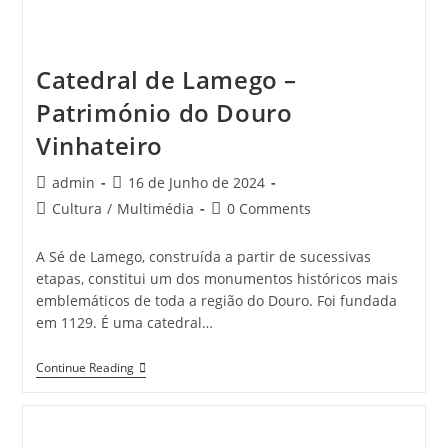
Catedral de Lamego –
Património do Douro
Vinhateiro
Post
Post
admin
16 de Junho de 2024
author:
published:
Post
Post
Cultura
/
Multimédia
0 Comments
category:
comments:
A Sé de Lamego, construída a partir de sucessivas
etapas, constitui um dos monumentos históricos mais
emblemáticos de toda a região do Douro. Foi fundada
em 1129. É uma catedral…
Catedral
Continue Reading
De
Lamego
–
Património
Do