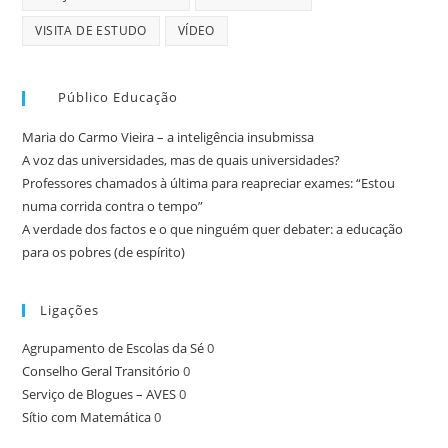
VISITA DE ESTUDO
VÍDEO
Público Educação
Maria do Carmo Vieira – a inteligência insubmissa
A voz das universidades, mas de quais universidades?
Professores chamados à última para reapreciar exames: “Estou
numa corrida contra o tempo”
A verdade dos factos e o que ninguém quer debater: a educação
para os pobres (de espírito)
Ligações
Agrupamento de Escolas da Sé
0
Conselho Geral Transitório
0
Serviço de Blogues – AVES
0
Sítio com Matemática
0