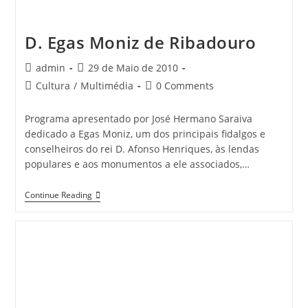
D. Egas Moniz de Ribadouro
Post
Post
admin
29 de Maio de 2010
author:
published:
Post
Post
Cultura
/
Multimédia
0 Comments
category:
comments:
Programa apresentado por José Hermano Saraiva
dedicado a Egas Moniz, um dos principais fidalgos e
conselheiros do rei D. Afonso Henriques, às lendas
populares e aos monumentos a ele associados,…
D.
Continue Reading
Egas
Moniz
De
Ribadouro