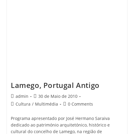
Douro
Vinhateiro
Lamego, Portugal Antigo
Post
Post
admin
30 de Maio de 2010
author:
published:
Post
Post
Cultura
/
Multimédia
0 Comments
category:
comments:
Programa apresentado por José Hermano Saraiva
dedicado ao património arquitetónico, histórico e
cultural do concelho de Lamego, na região de