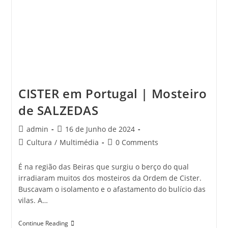
CISTER em Portugal | Mosteiro
de SALZEDAS
Post
Post
admin
16 de Junho de 2024
author:
published:
Post
Post
Cultura
/
Multimédia
0 Comments
category:
comments:
É na região das Beiras que surgiu o berço do qual
irradiaram muitos dos mosteiros da Ordem de Cister.
Buscavam o isolamento e o afastamento do bulício das
vilas. A…
CISTER
Continue Reading