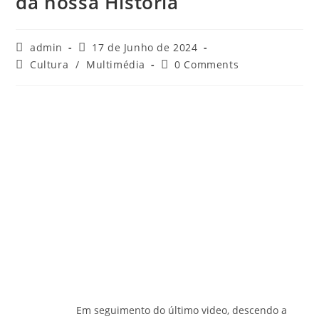
da nossa História
Post
Post
admin
17 de Junho de 2024
author:
published:
Post
Post
Cultura
/
Multimédia
0 Comments
category:
comments:
Em seguimento do último video, descendo a