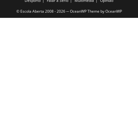
Desporto
Falar a Sério
Multimédia
Opinião
© Escola Aberta 2008 - 2026 ─ OceanWP Theme by OceanWP