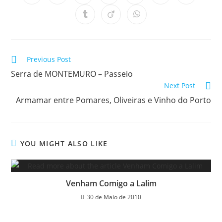
in
in
in
in
in
in
in
a
a
a
a
a
a
a
Opens
Opens
Opens
new
new
new
new
new
new
new
in
in
in
window
window
window
window
window
window
window
a
a
a
new
new
new
window
window
window
Read
Previous Post
more
Serra de MONTEMURO – Passeio
articles
Next Post
Armamar entre Pomares, Oliveiras e Vinho do Porto
YOU MIGHT ALSO LIKE
Venham Comigo a Lalim
30 de Maio de 2010