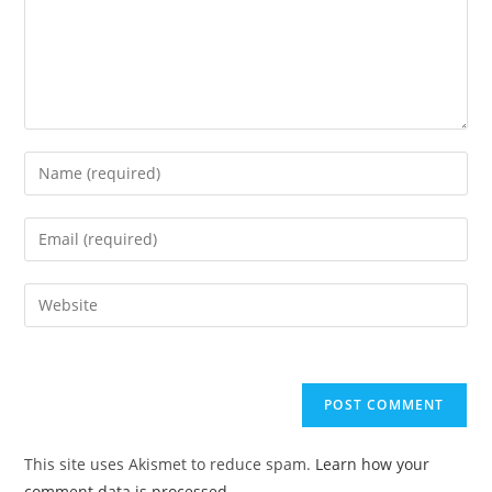
Enter
your
name
Enter
or
your
username
email
Enter
to
address
your
comment
to
website
comment
URL
(optional)
This site uses Akismet to reduce spam.
Learn how your
comment data is processed.