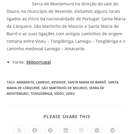
Serra de Montemuro na direção do vale do
Douro, no município de Resende, visitamos alguns locais
ligados ao início da nacionalidade de Portugal: Santa Maria
de Cárquere, São Martinho de Mouros e Santa Maria de
Barrô e as suas ligações com antigos caminhos de origem
romana entre Viseu – Tongóbriga, Lamego – Tongóbriga e o
caminho medieval Lamego – Amarante.
Fonte:
360portugal
TAGS
:
AMARANTE
,
LAMEGO
,
RESENDE
,
SANTA MARIA DE BARRÔ
,
SANTA
MARIA DE CÁRQUERE
,
SÃO MARTINHO DE MOUROS
,
SERRA DE
MONTEMURO
,
TONGÓBRIGA
,
VÍDEO
,
VISEU
SHARE
PLEASE SHARE THIS
THIS
CONTENT
Opens
Opens
Opens
Opens
Opens
Opens
Opens