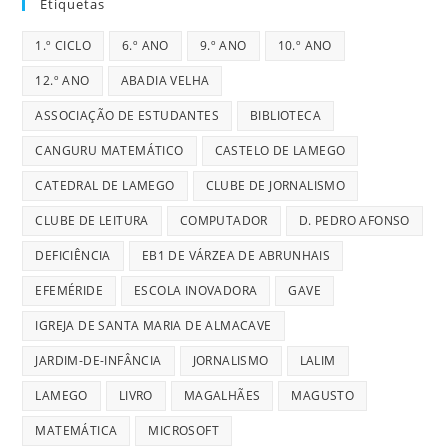
Etiquetas
1.º CICLO
6.º ANO
9.º ANO
10.º ANO
12.º ANO
ABADIA VELHA
ASSOCIAÇÃO DE ESTUDANTES
BIBLIOTECA
CANGURU MATEMÁTICO
CASTELO DE LAMEGO
CATEDRAL DE LAMEGO
CLUBE DE JORNALISMO
CLUBE DE LEITURA
COMPUTADOR
D. PEDRO AFONSO
DEFICIÊNCIA
EB1 DE VÁRZEA DE ABRUNHAIS
EFEMÉRIDE
ESCOLA INOVADORA
GAVE
IGREJA DE SANTA MARIA DE ALMACAVE
JARDIM-DE-INFÂNCIA
JORNALISMO
LALIM
LAMEGO
LIVRO
MAGALHÃES
MAGUSTO
MATEMÁTICA
MICROSOFT