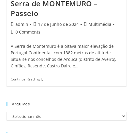
Serra de MONTEMURO –
Passeio
Post
Post
Post
admin
17 de Junho de 2024
Multimédia
author:
published:
category:
Post
0 Comments
comments:
A Serra de Montemuro é a oitava maior elevação de
Portugal Continental, com 1382 metros de altitude.
Situa-se nos concelhos de Arouca (distrito de Aveiro),
Cinfães, Resende, Castro Daire e…
Serra
Continue Reading
De
MONTEMURO
–
Passeio
Arquivos
Arquivos