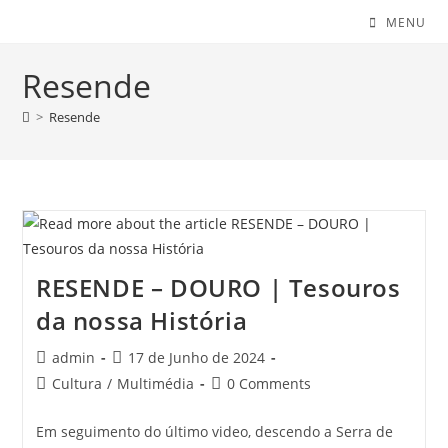
MENU
Resende
>
Resende
RESENDE – DOURO | Tesouros
da nossa História
Post
Post
admin
17 de Junho de 2024
author:
published:
Post
Post
Cultura
/
Multimédia
0 Comments
category:
comments:
Em seguimento do último video, descendo a Serra de