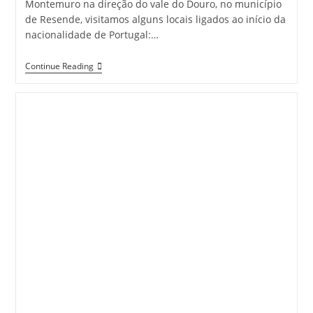
Montemuro na direção do vale do Douro, no município
de Resende, visitamos alguns locais ligados ao início da
nacionalidade de Portugal:…
RESENDE
Continue Reading
–
DOURO
|
Tesouros
Da
Nossa
História