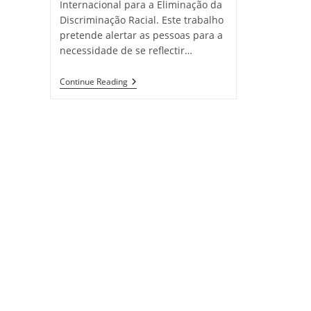
Internacional para a Eliminação da
Discriminação Racial. Este trabalho
pretende alertar as pessoas para a
necessidade de se reflectir…
Dia
Continue Reading
Internacional
Para
A
Eliminação
Da
Discriminação
Racial