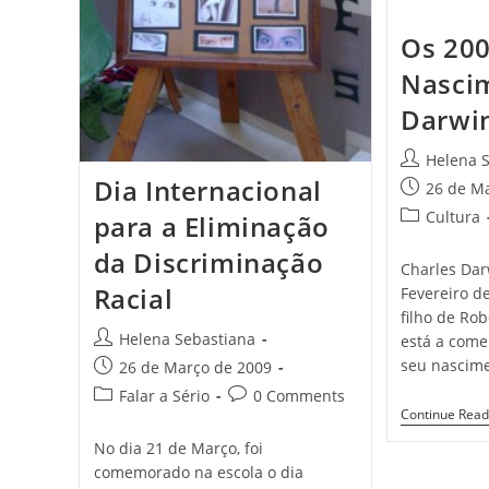
Os 200
Nasci
Darwi
Post
Helena 
author:
Dia Internacional
Post
26 de M
published:
Post
Cultura
para a Eliminação
category:
da Discriminação
Charles Dar
Racial
Fevereiro de
filho de Rob
Post
Helena Sebastiana
está a come
author:
seu nascime
Post
26 de Março de 2009
published:
Post
Post
Falar a Sério
0 Comments
Continue Read
category:
comments:
No dia 21 de Março, foi
comemorado na escola o dia