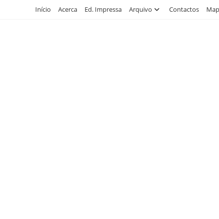
Skip
Início
Acerca
Ed. Impressa
Arquivo
Contactos
Mapa
to
content