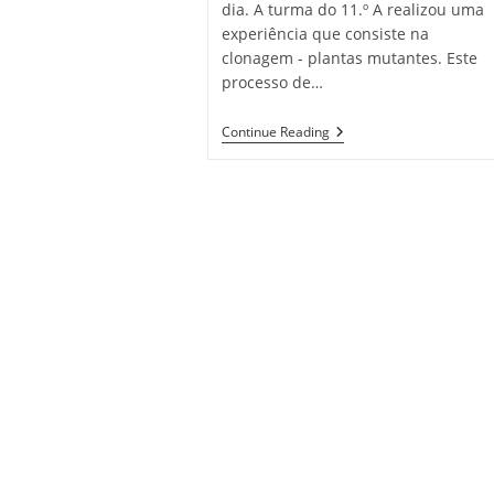
dia. A turma do 11.º A realizou uma
experiência que consiste na
clonagem - plantas mutantes. Este
processo de…
Dia
Continue Reading
Mundial
Da
Árvore
E
Das
Florestas