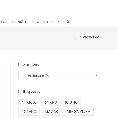
TOGGLE
DIA
OPINIÃO
SEM CATEGORIA
WEBSITE
>
efeméride
SEARCH
Arquivos
Arquivos
Etiquetas
1.º CICLO
6.º ANO
9.º ANO
10.º ANO
12.º ANO
ABADIA VELHA