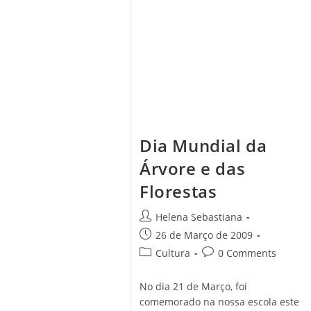
De
Darwin
Dia Mundial da
Árvore e das
Florestas
Post
Helena Sebastiana
author:
Post
26 de Março de 2009
published:
Post
Post
Cultura
0 Comments
category:
comments:
No dia 21 de Março, foi
comemorado na nossa escola este