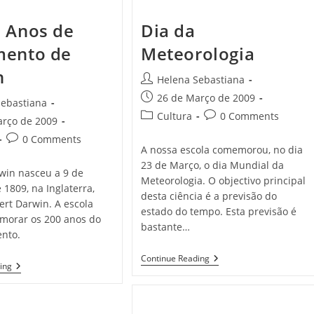
 Anos de
Dia da
mento de
Meteorologia
n
Post
Helena Sebastiana
author:
Post
26 de Março de 2009
Sebastiana
published:
Post
Post
Cultura
0 Comments
arço de 2009
category:
comments:
Post
0 Comments
A nossa escola comemorou, no dia
comments:
23 de Março, o dia Mundial da
win nasceu a 9 de
Meteorologia. O objectivo principal
 1809, na Inglaterra,
desta ciência é a previsão do
ert Darwin. A escola
estado do tempo. Esta previsão é
morar os 200 anos do
bastante…
nto.
Dia
Continue Reading
Os
ing
Da
200
Meteorologia
Anos
De
Nascimento