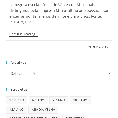
Lamego, a escola básica de Várzea de Abrunhais,
distinguida pela empresa Microsoft no ano passado, vai
encerrar por ter menos de vinte e um alunos. Fonte:
RTP ARQUIVOS
Escola
Continue Reading
Modelo
Encerra
Em
OLDER POSTS
→
Lamego
Arquivos
Arquivos
Etiquetas
1.º CICLO
6.º ANO
9.º ANO
10.º ANO
12.º ANO
ABADIA VELHA