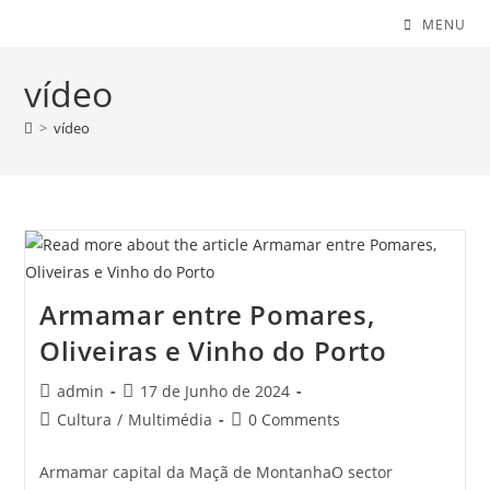
MENU
vídeo
>
vídeo
Armamar entre Pomares,
Oliveiras e Vinho do Porto
Post
Post
admin
17 de Junho de 2024
author:
published:
Post
Post
Cultura
/
Multimédia
0 Comments
category:
comments:
Armamar capital da Maçã de MontanhaO sector