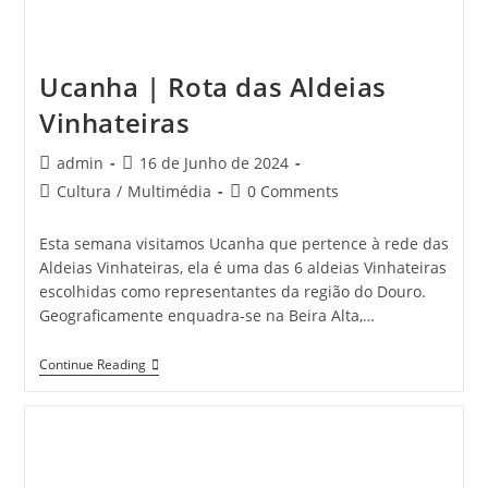
Ucanha | Rota das Aldeias
Vinhateiras
Post
Post
admin
16 de Junho de 2024
author:
published:
Post
Post
Cultura
/
Multimédia
0 Comments
category:
comments:
Esta semana visitamos Ucanha que pertence à rede das
Aldeias Vinhateiras, ela é uma das 6 aldeias Vinhateiras
escolhidas como representantes da região do Douro.
Geograficamente enquadra-se na Beira Alta,…
Ucanha
Continue Reading
|
Rota
Das
Aldeias
Vinhateiras