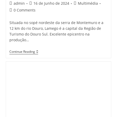
Post
Post
Post
admin
16 de Junho de 2024
Multimédia
author:
published:
category:
Post
0 Comments
comments:
Situada no sopé nordeste da serra de Montemuro e a
12 km do rio Douro, Lamego é a capital da Região de
Turismo do Douro Sul. Excelente epicentro na
produção…
Essência
Continue Reading
De
LAMEGO
Em
Portugal