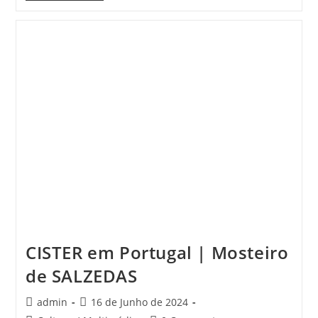
De
MONTEMURO
–
Passeio
CISTER em Portugal | Mosteiro
de SALZEDAS
Post
Post
admin
16 de Junho de 2024
author:
published: