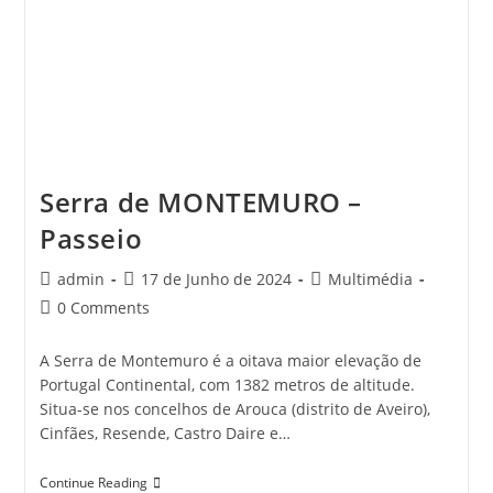
Serra de MONTEMURO –
Passeio
Post
Post
Post
admin
17 de Junho de 2024
Multimédia
author:
published:
category:
Post
0 Comments
comments:
A Serra de Montemuro é a oitava maior elevação de
Portugal Continental, com 1382 metros de altitude.
Situa-se nos concelhos de Arouca (distrito de Aveiro),
Cinfães, Resende, Castro Daire e…
Serra
Continue Reading