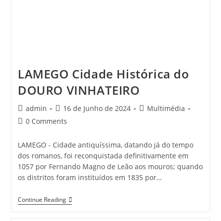
LAMEGO Cidade Histórica do
DOURO VINHATEIRO
Post
Post
Post
admin
16 de Junho de 2024
Multimédia
author:
published:
category:
Post
0 Comments
comments:
LAMEGO - Cidade antiquíssima, datando já do tempo
dos romanos, foi reconquistada definitivamente em
1057 por Fernando Magno de Leão aos mouros; quando
os distritos foram instituídos em 1835 por…
LAMEGO
Continue Reading
Cidade
Histórica