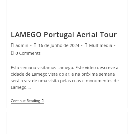
LAMEGO Portugal Aerial Tour
Post
Post
Post
admin
16 de Junho de 2024
Multimédia
author:
published:
category:
Post
0 Comments
comments:
Esta semana visitamos Lamego. Este vídeo descreve a
cidade de Lamego vista do ar, e na próxima semana
será a vez de uma visita pelas ruas e monumentos de
Lamego.…
LAMEGO
Continue Reading
Portugal
Aerial
Tour