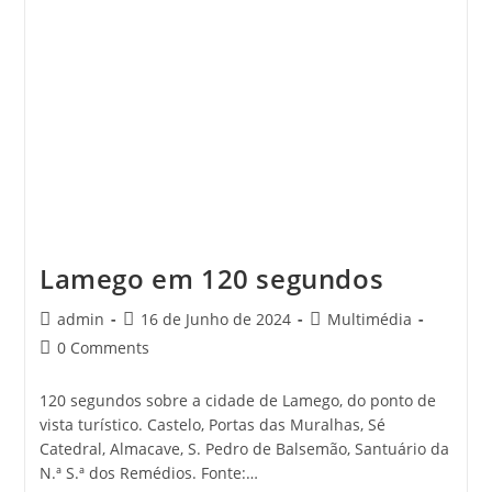
Lamego em 120 segundos
Post
Post
Post
admin
16 de Junho de 2024
Multimédia
author:
published:
category:
Post
0 Comments
comments:
120 segundos sobre a cidade de Lamego, do ponto de
vista turístico. Castelo, Portas das Muralhas, Sé
Catedral, Almacave, S. Pedro de Balsemão, Santuário da
N.ª S.ª dos Remédios. Fonte:…