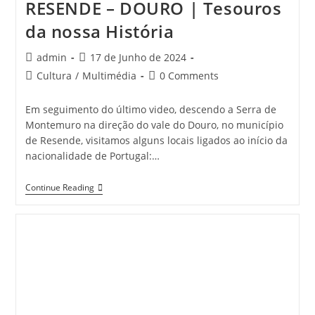
RESENDE – DOURO | Tesouros
da nossa História
Post
Post
admin
17 de Junho de 2024
author:
published:
Post
Post
Cultura
/
Multimédia
0 Comments
category:
comments:
Em seguimento do último video, descendo a Serra de
Montemuro na direção do vale do Douro, no município
de Resende, visitamos alguns locais ligados ao início da
nacionalidade de Portugal:…
RESENDE
Continue Reading
–
DOURO
|
Tesouros
Da
Nossa
História