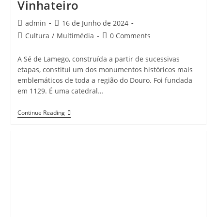
Vinhateiro
Post
Post
admin
16 de Junho de 2024
author:
published:
Post
Post
Cultura
/
Multimédia
0 Comments
category:
comments:
A Sé de Lamego, construída a partir de sucessivas
etapas, constitui um dos monumentos históricos mais
emblemáticos de toda a região do Douro. Foi fundada
em 1129. É uma catedral…
Catedral
Continue Reading
De
Lamego
–
Património
Do
Douro
Vinhateiro