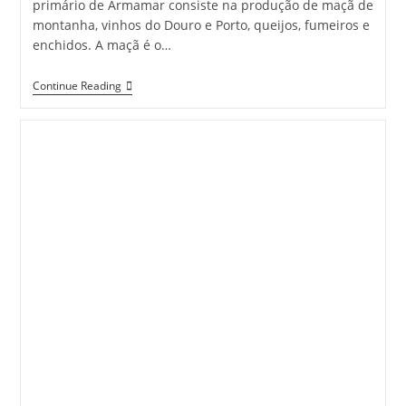
primário de Armamar consiste na produção de maçã de
montanha, vinhos do Douro e Porto, queijos, fumeiros e
enchidos. A maçã é o…
Armamar
Continue Reading
Entre
Pomares,
Oliveiras
E
Vinho
Do
Porto