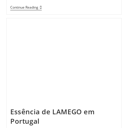
Mosteiro
Continue Reading
De
S.
João
De
Tarouca
Essência de LAMEGO em
Portugal