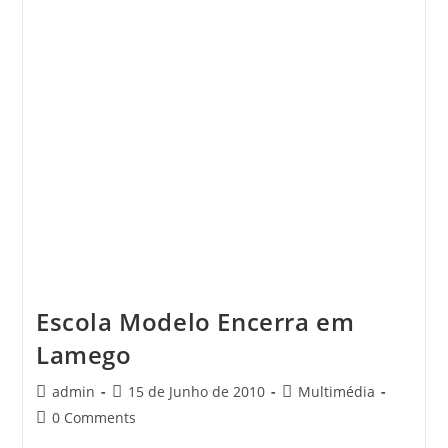
Do
DOURO
VINHATEIRO
Escola Modelo Encerra em
Lamego
Post
Post
Post
admin
15 de Junho de 2010
Multimédia
author:
published:
category:
Post
0 Comments
comments: