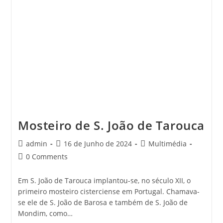
Mosteiro de S. João de Tarouca
Post
Post
Post
admin
16 de Junho de 2024
Multimédia
author:
published:
category:
Post
0 Comments
comments:
Em S. João de Tarouca implantou-se, no século XII, o
primeiro mosteiro cisterciense em Portugal. Chamava-
se ele de S. João de Barosa e também de S. João de
Mondim, como…