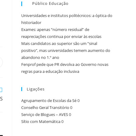
Público Educação
Universidades e institutos politécnicos: a óptica do
historiador
Exames: apenas “número residual” de
reapreciações continua por enviar às escolas
Mais candidatos ao superior são um “sinal
positivo”, mas universidades temem aumento do
abandono no 1.º ano
pens
Fenprof pede que PR devolva ao Governo novas
n
regras para a educação inclusiva
ew
indow
Ligações
AS
Agrupamento de Escolas da Sé
0
Conselho Geral Transitório
0
Serviço de Blogues – AVES
0
Sítio com Matemática
0