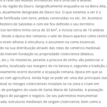
 à rede das Aldeias Vinhateiras, ela é uma das 6 aldeias
s da região do Douro. Geograficamente enquadra-se na Beira Alta,
 atualmente designada de Douro Sul. O que estamos a ver é o
fortificada com torre, ambas construídas no séc. XV. Acontece
steiro de Salzedas e com ele fica definido o seu território
2
Esse território tinha cerca de 33 km
, e incluía cerca de 10 aldeias
a. Desde a época dos romanos o vale do Douro aparece como centr
ão eram alheios à viticultura, e assumem-na como essencial,
 na sua distribuição através das rotas de comércio medieval.
ão tiveram fundação ou propriedade cisterciense (Mateus,
 etc.). Os mosteiros, perante a procura do vinho, vão potenciar o
anha, localizada nas margens do rio Varosa e, segundo a tradição, 
povoamento ocorre durante a ocupação romana, época em que as
as com agricultura. Ainda hoje se pode ver uma das principais via
val os monges cistercienses instalam-se na zona e criam em
a de portagens do couto de Santa Maria de Salzedas. A povoação
ratégico de paragem e negócio. Do seu património monumental
icada, estruturas medievais de origem cisterciense, bem como a