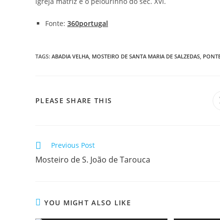
igreja matriz e o pelourinho do séc. XVI.
Fonte:
360portugal
TAGS
:
ABADIA VELHA
,
MOSTEIRO DE SANTA MARIA DE SALZEDAS
,
PONTE
SHARE
PLEASE SHARE THIS
THIS
CONTENT
Read
Previous Post
more
Mosteiro de S. João de Tarouca
articles
YOU MIGHT ALSO LIKE