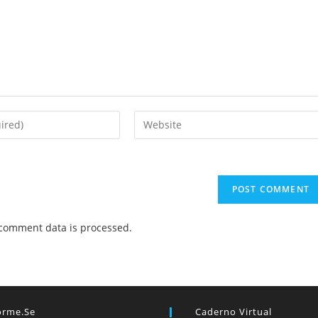
Enter
your
website
URL
(optional)
comment data is processed.
orme.se
Caderno Virtual