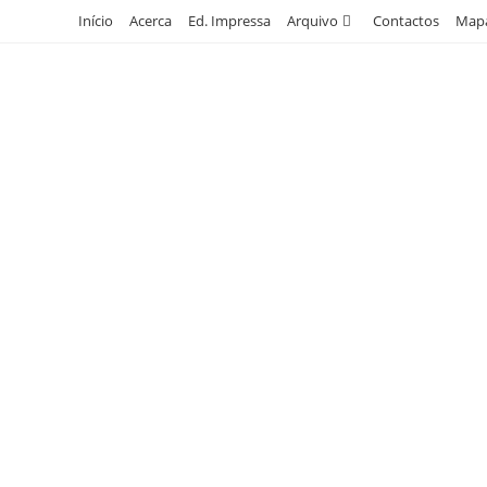
Skip
Início
Acerca
Ed. Impressa
Arquivo
Contactos
Mapa
to
content