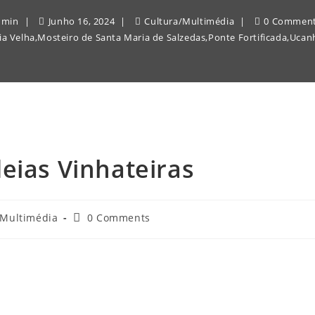
dmin
Junho 16, 2024
Cultura
/
Multimédia
0 Commen
ia Velha
,
Mosteiro de Santa Maria de Salzedas
,
Ponte Fortificada
,
Ucan
eias Vinhateiras
Post
Multimédia
0 Comments
comments: