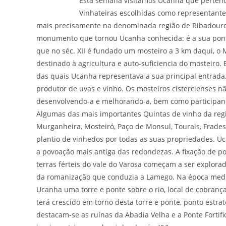
Esta semana visitamos Ucanha que pertence
Vinhateiras escolhidas como representante
mais precisamente na denominada região de Ribadouro,
monumento que tornou Ucanha conhecida: é a sua ponte 
que no séc. XII é fundado um mosteiro a 3 km daqui, o Mo
destinado à agricultura e auto-suficiencia do mosteiro. 
das quais Ucanha representava a sua principal entrad
produtor de uvas e vinho. Os mosteiros cistercienses n
desenvolvendo-a e melhorando-a, bem como participando
Algumas das mais importantes Quintas de vinho da regi
Murganheira, Mosteiró, Paço de Monsul, Tourais, Frades,
plantio de vinhedos por todas as suas propriedades. Uc
a povoação mais antiga das redondezas. A fixação de 
terras férteis do vale do Varosa começam a ser explorad
da romanização que conduzia a Lamego. Na época medie
Ucanha uma torre e ponte sobre o rio, local de cobranç
terá crescido em torno desta torre e ponte, ponto est
destacam-se as ruínas da Abadia Velha e a Ponte Fortif