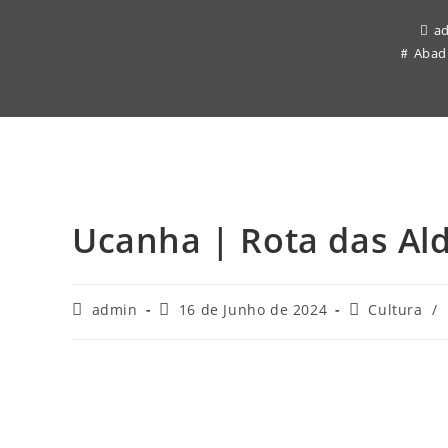
a
Abad
Ucanha | Rota das Ald
Post
Post
Post
admin
16 de Junho de 2024
Cultura
/
author:
published:
category: