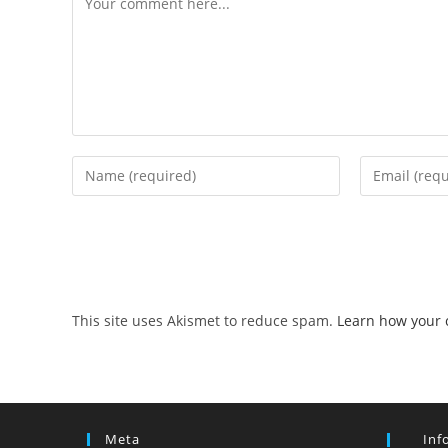
Enter
Enter
your
your
name
email
or
address
username
to
to
comment
comment
This site uses Akismet to reduce spam.
Learn how your 
Meta
Inf