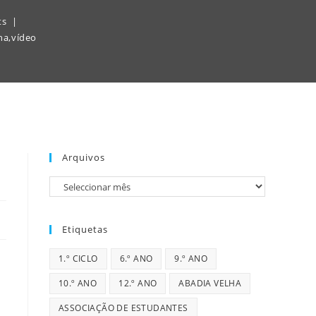
ts
ha
,
vídeo
Arquivos
Arquivos
Etiquetas
1.º CICLO
6.º ANO
9.º ANO
10.º ANO
12.º ANO
ABADIA VELHA
ASSOCIAÇÃO DE ESTUDANTES