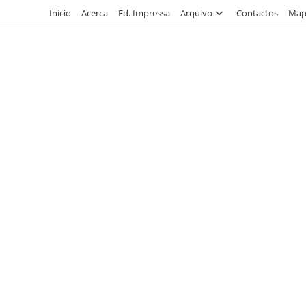
Skip
Início
Acerca
Ed. Impressa
Arquivo
Contactos
Mapa
to
content