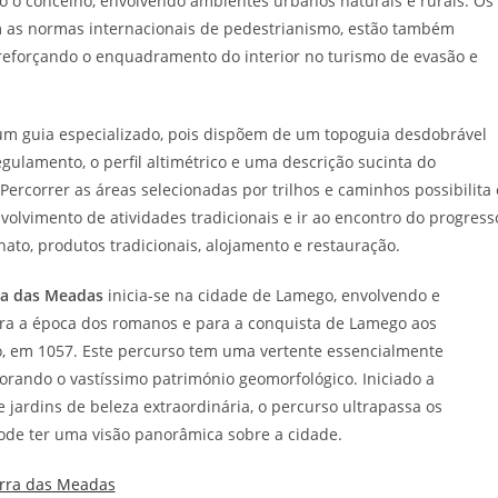
o o concelho, envolvendo ambientes urbanos naturais e rurais. Os
m as normas internacionais de pedestrianismo, estão também
 reforçando o enquadramento do interior no turismo de evasão e
um guia especializado, pois dispõem de um topoguia desdobrável
egulamento, o perfil altimétrico e uma descrição sucinta do
o. Percorrer as áreas selecionadas por trilhos e caminhos possibilita 
nvolvimento de atividades tradicionais e ir ao encontro do progress
nato, produtos tradicionais, alojamento e restauração.
ra das Meadas
inicia-se na cidade de Lamego, envolvendo e
ra a época dos romanos e para a conquista de Lamego aos
 em 1057. Este percurso tem uma vertente essencialmente
scorando o vastíssimo património geomorfológico. Iniciado a
e jardins de beleza extraordinária, o percurso ultrapassa os
pode ter uma visão panorâmica sobre a cidade.
erra das Meadas