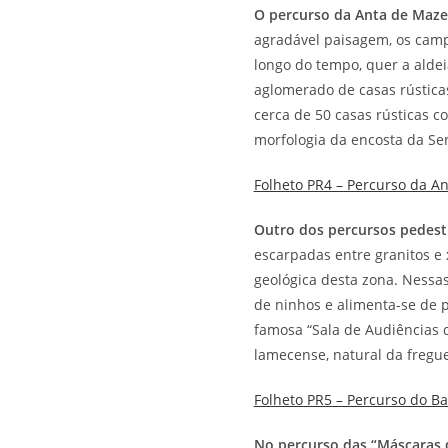
O percurso da Anta de Maze
agradável paisagem, os campo
longo do tempo, quer a alde
aglomerado de casas rústicas
cerca de 50 casas rústicas 
morfologia da encosta da Se
Folheto PR4 – Percurso da A
Outro dos percursos pedest
escarpadas entre granitos e 
geológica desta zona. Nessa
de ninhos e alimenta-se de 
famosa “Sala de Audiências d
lamecense, natural da fregu
Folheto PR5 – Percurso do B
No percurso das “Máscaras 