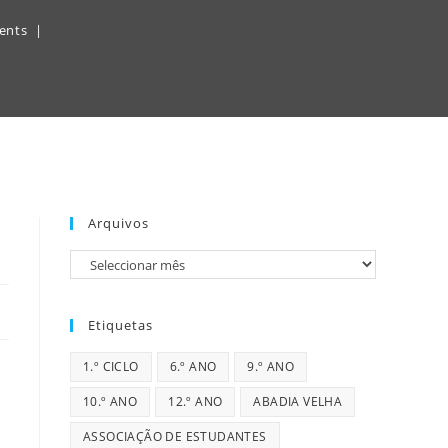
ents
Arquivos
Arquivos
Etiquetas
1.º CICLO
6.º ANO
9.º ANO
10.º ANO
12.º ANO
ABADIA VELHA
ASSOCIAÇÃO DE ESTUDANTES