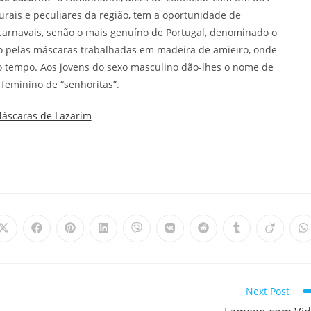
urais e peculiares da região, tem a oportunidade de
carnavais, senão o mais genuíno de Portugal, denominado o
o pelas máscaras trabalhadas em madeira de amieiro, onde
o tempo. Aos jovens do sexo masculino dão-lhes o nome de
 feminino de “senhoritas”.
Máscaras de Lazarim
Opens
Opens
Opens
Opens
Opens
Opens
Opens
Opens
Opens
O
in
in
in
in
in
in
in
in
in
i
a
a
a
a
a
a
a
a
a
a
new
new
new
new
new
new
new
new
new
n
window
window
window
window
window
window
window
window
window
w
Next Post