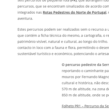
seis percursos de pequena rota
(PR)
, que abrangem tod
percursos, que se encontram sinalizados de acordo co
integrados nas
Rotas Pedestres do Norte de Portugal
,
aventura.
Estes percursos podem ser realizados sem o recurso a 
que contém a ficha técnica do mesmo, a cartografia, o r
património visível, natural e cultural, ao longo do trilh
contacto in loco com a fauna e flora, permitindo o dese
sustentável turístico e económico, potenciando o artesa
O percurso pedestre da Ser
reportando o caminhante pa
mouros por Fernando Magno,
cultural e histórica, não de
570 m de altitude, na zona d
850 m de altitude, onde se 
Folheto PR1 – Percurso da S