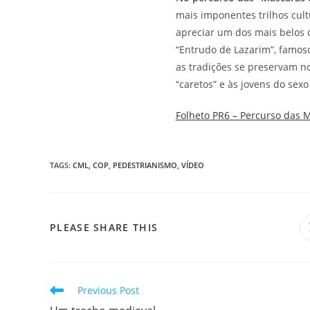
mais imponentes trilhos cult
apreciar um dos mais belos 
“Entrudo de Lazarim”, famos
as tradições se preservam n
“caretos” e às jovens do sexo
Folheto PR6 – Percurso das 
TAGS
:
CML
,
COP
,
PEDESTRIANISMO
,
VÍDEO
SHARE
PLEASE SHARE THIS
THIS
CONTENT
Read
Previous Post
more