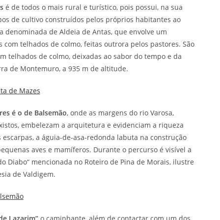
s
é de todos o mais rural e turístico, pois possui, na sua
s de cultivo construídos pelos próprios habitantes ao
ia denominada de Aldeia de Antas, que envolve um
 com telhados de colmo, feitas outrora pelos pastores. São
com telhados de colmo, deixadas ao sabor do tempo e da
rra de Montemuro, a 935 m de altitude.
nta de Mazes
res é o de Balsemão
, onde as margens do rio Varosa,
xistos, embelezam a arquitetura e evidenciam a riqueza
s escarpas, a águia-de-asa-redonda labuta na construção
pequenas aves e mamíferos. Durante o percurso é visível a
o Diabo“ mencionada no Roteiro de Pina de Morais, ilustre
esia de Valdigem.
alsemão
de Lazarim”
o caminhante, além de contactar com um dos