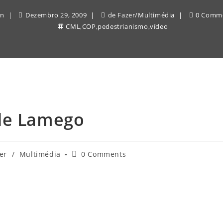
in
Dezembro 29, 2009
de Fazer
/
Multimédia
0 Comm
CML
,
COP
,
pedestrianismo
,
vídeo
 de Lamego
Post
er
/
Multimédia
0 Comments
comments: