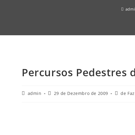
adm
Percursos Pedestres
Post
Post
Post
admin
29 de Dezembro de 2009
de Faz
author:
published:
category: