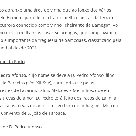
to
abrange uma área de vinha que ao longo dos vários
lo Homem, para dela extrair o melhor néctar da terra, o
 outrora conhecido como vinho
“cheirante de Lamego”
. Ao
amo-nos com diversas casas solarengas, que comprovam o
mo e importante da freguesia de Samodães, classificado pela
ndial desde 2001.
nho do Porto
Pedro Afonso
, cujo nome se deve a D. Pedro Afonso, filho
de Barcelos (séc. XIII/XIV), caracteriza-se pelas
estes de Lazarim, Lalim, Melcões e Meijinhos, que em
trovas de amor. D. Pedro terá feito dos Paços de Lalim a
 as suas trovas de amor e o seu livro de linhagens. Morreu
 Convento de S. João de Tarouca.
s de D. Pedro Afonso