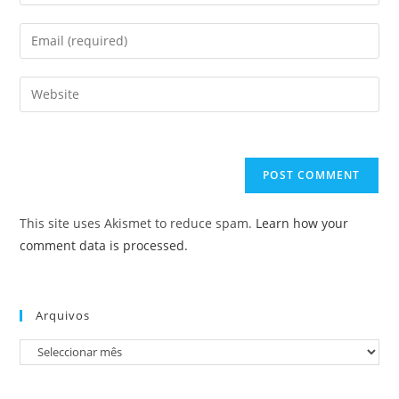
your
name
Enter
or
your
username
email
Enter
to
address
your
comment
to
website
comment
URL
(optional)
This site uses Akismet to reduce spam.
Learn how your
comment data is processed.
Arquivos
Arquivos