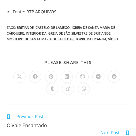
Fonte:
RTP ARQUIVOS
TAGS
:
BRITIANDE
,
CASTELO DE LAMEGO
,
IGREJA DE SANTA MARIA DE
CÁRQUERE
,
INTERIOR DA IGREJA DE SÃO SILVESTRE DE BRITIANDE
,
MOSTEIRO DE SANTA MARIA DE SALZEDAS
,
TORRE DA UCANHA
,
VÍDEO
SHARE
PLEASE SHARE THIS
THIS
CONTENT
Opens
Opens
Opens
Opens
Opens
Opens
Opens
in
in
in
in
in
in
in
a
a
a
a
a
a
a
Opens
Opens
Opens
new
new
new
new
new
new
new
in
in
in
window
window
window
window
window
window
window
a
a
a
new
new
new
window
window
window
Read
Previous Post
more
O Vale Encantado
articles
Next Post