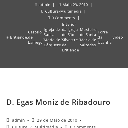
admin
Maio 29, 2010
Cultura
/
Multimédia
0 Comments
Interior
Igreja de
da igreja
Mosteiro
Castelo
Torre
Santa
de São
de Santa
Britiande
,
de
,
,
,
,
da
,
vídeo
Maria de
Silvestre
Maria de
Lamego
Ucanha
Cárquere
de
Salzedas
Britiande
D. Egas Moniz de Ribadouro
Post
Post
admin
29 de Maio de 2010
author:
published:
Post
Post
Cultura
/
Multimédia
0 Comments