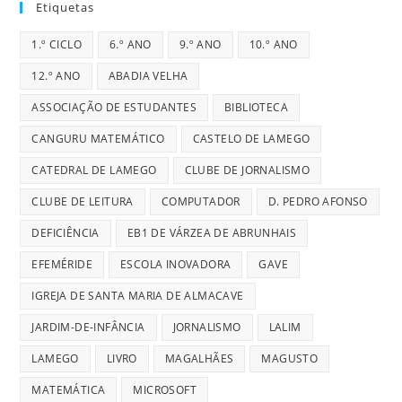
Etiquetas
1.º CICLO
6.º ANO
9.º ANO
10.º ANO
12.º ANO
ABADIA VELHA
ASSOCIAÇÃO DE ESTUDANTES
BIBLIOTECA
CANGURU MATEMÁTICO
CASTELO DE LAMEGO
CATEDRAL DE LAMEGO
CLUBE DE JORNALISMO
CLUBE DE LEITURA
COMPUTADOR
D. PEDRO AFONSO
DEFICIÊNCIA
EB1 DE VÁRZEA DE ABRUNHAIS
EFEMÉRIDE
ESCOLA INOVADORA
GAVE
IGREJA DE SANTA MARIA DE ALMACAVE
JARDIM-DE-INFÂNCIA
JORNALISMO
LALIM
LAMEGO
LIVRO
MAGALHÃES
MAGUSTO
MATEMÁTICA
MICROSOFT