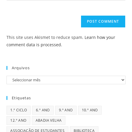
comment
to
website
comment
URL
(optional)
This site uses Akismet to reduce spam.
Learn how your
comment data is processed.
Arquivos
Arquivos
Etiquetas
1.º CICLO
6.º ANO
9.º ANO
10.º ANO
12.º ANO
ABADIA VELHA
ASSOCIAÇÃO DE ESTUDANTES
BIBLIOTECA