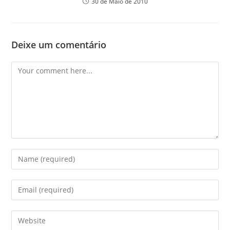
30 de Maio de 2010
Deixe um comentário
Comment
Enter
your
name
Enter
or
your
username
email
Enter
to
address
your