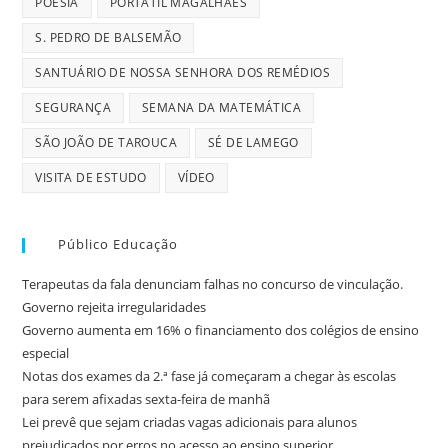
POESIA
PORTÁTIL MAGALHÃES
S. PEDRO DE BALSEMÃO
SANTUÁRIO DE NOSSA SENHORA DOS REMÉDIOS
SEGURANÇA
SEMANA DA MATEMÁTICA
SÃO JOÃO DE TAROUCA
SÉ DE LAMEGO
VISITA DE ESTUDO
VÍDEO
Público Educação
Terapeutas da fala denunciam falhas no concurso de vinculação.
Governo rejeita irregularidades
Governo aumenta em 16% o financiamento dos colégios de ensino
especial
Notas dos exames da 2.ª fase já começaram a chegar às escolas
para serem afixadas sexta-feira de manhã
Lei prevê que sejam criadas vagas adicionais para alunos
prejudicados por erros no acesso ao ensino superior