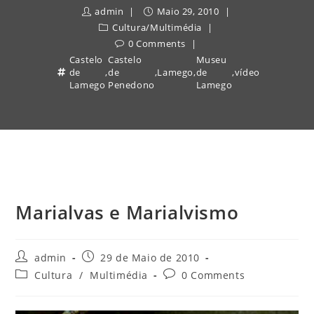
admin
Maio 29, 2010
Cultura
/
Multimédia
0 Comments
Castelo
Castelo
Museu
de
,
de
,
Lamego
,
de
,
vídeo
Lamego
Penedono
Lamego
Marialvas e Marialvismo
Post
Post
admin
29 de Maio de 2010
author:
published:
Post
Post
Cultura
/
Multimédia
0 Comments
category:
comments: