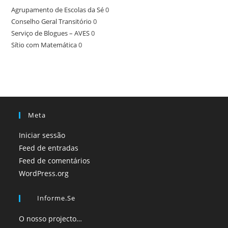
Agrupamento de Escolas da Sé
0
Conselho Geral Transitório
0
Serviço de Blogues – AVES
0
Sítio com Matemática
0
Meta
Iniciar sessão
Feed de entradas
Feed de comentários
WordPress.org
Informe.se
O nosso projecto…