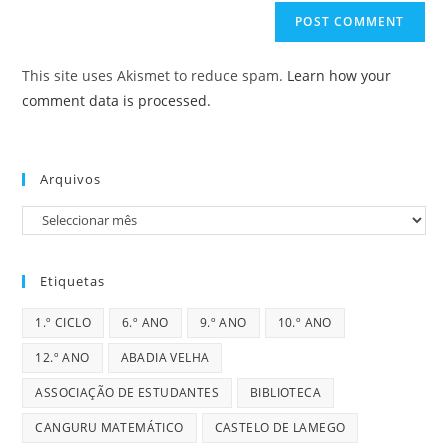
(optional)
This site uses Akismet to reduce spam.
Learn how your
comment data is processed.
Arquivos
Arquivos
Etiquetas
1.º CICLO
6.º ANO
9.º ANO
10.º ANO
12.º ANO
ABADIA VELHA
ASSOCIAÇÃO DE ESTUDANTES
BIBLIOTECA
CANGURU MATEMÁTICO
CASTELO DE LAMEGO