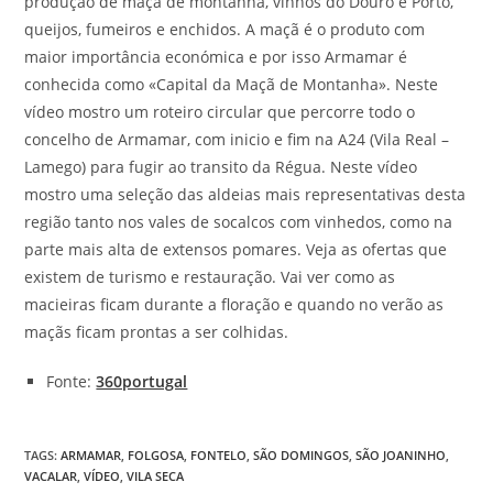
produção de maçã de montanha, vinhos do Douro e Porto,
queijos, fumeiros e enchidos. A maçã é o produto com
maior importância económica e por isso Armamar é
conhecida como «Capital da Maçã de Montanha». Neste
vídeo mostro um roteiro circular que percorre todo o
concelho de Armamar, com inicio e fim na A24 (Vila Real –
Lamego) para fugir ao transito da Régua. Neste vídeo
mostro uma seleção das aldeias mais representativas desta
região tanto nos vales de socalcos com vinhedos, como na
parte mais alta de extensos pomares. Veja as ofertas que
existem de turismo e restauração. Vai ver como as
macieiras ficam durante a floração e quando no verão as
maçãs ficam prontas a ser colhidas.
Fonte:
360portugal
TAGS
:
ARMAMAR
,
FOLGOSA
,
FONTELO
,
SÃO DOMINGOS
,
SÃO JOANINHO
,
VACALAR
,
VÍDEO
,
VILA SECA