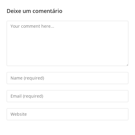
Deixe um comentário
Comment
Enter
your
name
Enter
or
your
username
email
Enter
to
address
your
comment
to
website
comment
URL