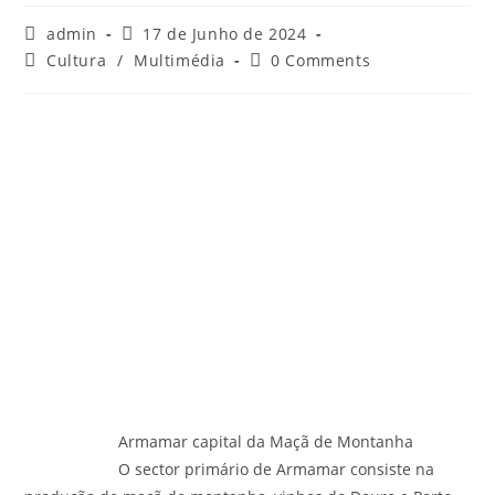
Post
Post
admin
17 de Junho de 2024
author:
published:
Post
Post
Cultura
/
Multimédia
0 Comments
category:
comments:
Armamar capital da Maçã de Montanha
O sector primário de Armamar consiste na