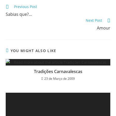
Read
Previous Post
more
Sabias que?…
articles
Next Post
Amour
YOU MIGHT ALSO LIKE
Tradições Carnavalescas
23 de Março de 2009