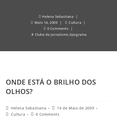
Helena Sebastiana
Maio 14, 2009
Cultura
0 Comments
Clube de Jornalismo
,
lipograma
ONDE ESTÁ O BRILHO DOS
OLHOS?
Post
Post
Helena Sebastiana
14 de Maio de 2009
author:
published:
Post
Post
Cultura
0 Comments