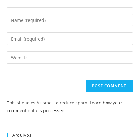
Enter
your
name
Enter
or
your
username
email
Enter
to
address
your
comment
to
website
comment
URL
(optional)
This site uses Akismet to reduce spam.
Learn how your
comment data is processed.
Arquivos