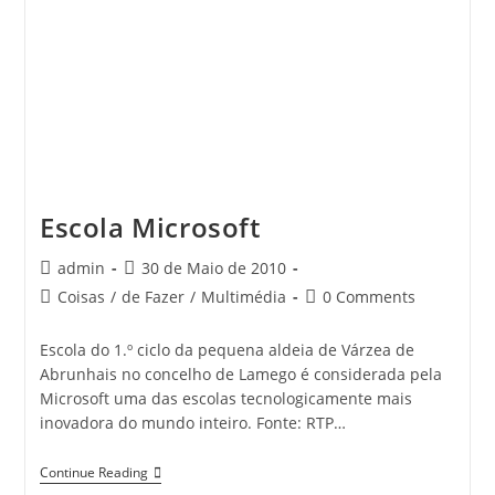
Escola Microsoft
Post
Post
admin
30 de Maio de 2010
author:
published:
Post
Post
Coisas
/
de Fazer
/
Multimédia
0 Comments
category:
comments:
Escola do 1.º ciclo da pequena aldeia de Várzea de
Abrunhais no concelho de Lamego é considerada pela
Microsoft uma das escolas tecnologicamente mais
inovadora do mundo inteiro. Fonte: RTP…
Escola
Continue Reading
Microsoft