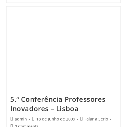
João,
O
Ninho
E
O
Magalhães
5.ª Conferência Professores
Inovadores – Lisboa
Post
Post
Post
admin
18 de Junho de 2009
Falar a Sério
author:
published:
category:
Post
0 Comments