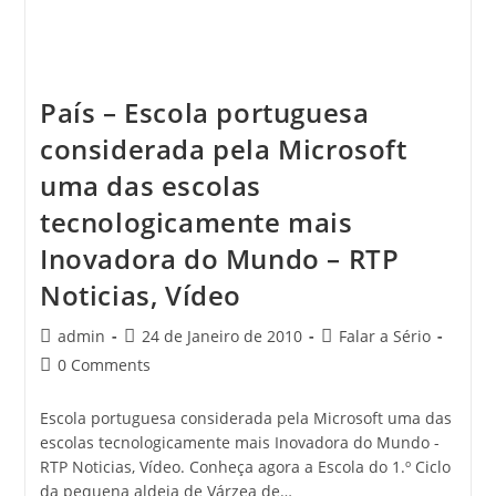
País – Escola portuguesa
considerada pela Microsoft
uma das escolas
tecnologicamente mais
Inovadora do Mundo – RTP
Noticias, Vídeo
Post
Post
Post
admin
24 de Janeiro de 2010
Falar a Sério
author:
published:
category:
Post
0 Comments
comments:
Escola portuguesa considerada pela Microsoft uma das
escolas tecnologicamente mais Inovadora do Mundo -
RTP Noticias, Vídeo. Conheça agora a Escola do 1.º Ciclo
da pequena aldeia de Várzea de…