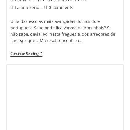
author:
published:
Post
Post
Falar a Sério
0 Comments
category:
comments:
Uma das escolas mais avançadas do mundo é
portuguesa Sabe onde fica Várzea de Abrunhais? Se
não sabe, devia. Foi nesta freguesia, dos arredores de
Lamego, que a Microsoft encontrou…
Uma
Continue Reading
Das
Escolas
Mais
Avançadas
Do
Mundo
É
Portuguesa
–
Visao.pt