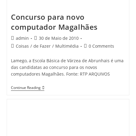
Concurso para novo
computador Magalhães
Post
Post
admin
30 de Maio de 2010
author:
published:
Post
Post
Coisas
/
de Fazer
/
Multimédia
0 Comments
category:
comments:
Lamego, a Escola Básica de Várzea de Abrunhais é uma
das candidatas ao concurso para os novos
computadores Magalhães. Fonte: RTP ARQUIVOS
Concurso
Continue Reading
Para
Novo
Computador
Magalhães