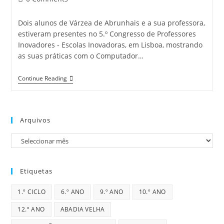
comments:
Dois alunos de Várzea de Abrunhais e a sua professora,
estiveram presentes no 5.º Congresso de Professores
Inovadores - Escolas Inovadoras, em Lisboa, mostrando
as suas práticas com o Computador…
5.ª
Continue Reading
Conferência
Professores
Inovadores
–
Lisboa
Arquivos
Arquivos
Etiquetas
1.º CICLO
6.º ANO
9.º ANO
10.º ANO
12.º ANO
ABADIA VELHA