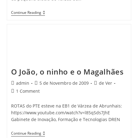
País
Continue Reading
–
Escola
Portuguesa
Considerada
Pela
Microsoft
Uma
Das
Escolas
Tecnologicamente
Mais
O João, o ninho e o Magalhães
Inovadora
Do
Mundo
Post
Post
Post
admin
5 de Novembro de 2009
de Ver
–
author:
published:
category:
Post
1 Comment
RTP
Noticias,
comments:
Vídeo
ROTAS do PTE esteve na EB1 de Várzea de Abrunhais:
https://www.youtube.com/watch?v=l85qSds7JhE
Gabinete de Inovação, Formação e Tecnologias DREN
O
Continue Reading