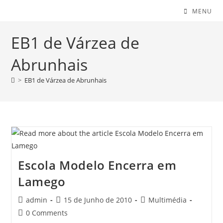
MENU
EB1 de Várzea de
Abrunhais
>
EB1 de Várzea de Abrunhais
Escola Modelo Encerra em
Lamego
Post
Post
Post
admin
15 de Junho de 2010
Multimédia
author:
published:
category:
Post
0 Comments
comments: