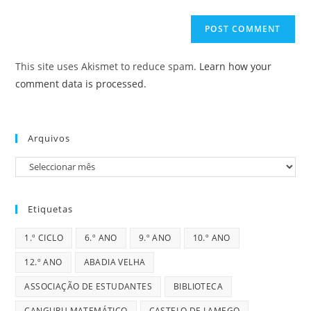
comment
URL
(optional)
This site uses Akismet to reduce spam.
Learn how your
comment data is processed.
Arquivos
Arquivos
Etiquetas
1.º CICLO
6.º ANO
9.º ANO
10.º ANO
12.º ANO
ABADIA VELHA
ASSOCIAÇÃO DE ESTUDANTES
BIBLIOTECA
CANGURU MATEMÁTICO
CASTELO DE LAMEGO