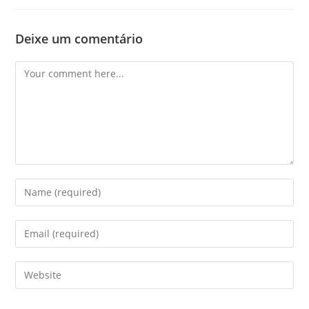
Deixe um comentário
Comment
Enter
your
name
Enter
or
your
username
email
Enter
to
address
your
comment
to
website