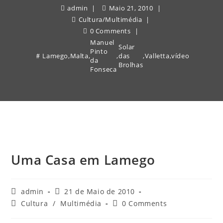
admin
Maio 21, 2010
Cultura
/
Multimédia
0 Comments
Manuel
Solar
Pinto
Lamego
,
Malta
,
,
das
,
Valletta
,
vídeo
da
Brolhas
Fonseca
Uma Casa em Lamego
Post
Post
admin
21 de Maio de 2010
author:
published:
Post
Post
Cultura
/
Multimédia
0 Comments
category:
comments: