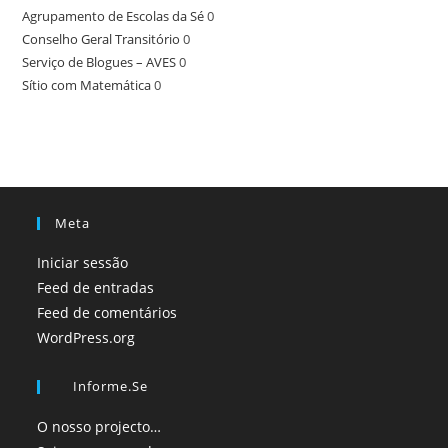
Agrupamento de Escolas da Sé
0
Conselho Geral Transitório
0
Serviço de Blogues – AVES
0
Sítio com Matemática
0
Meta
Iniciar sessão
Feed de entradas
Feed de comentários
WordPress.org
Informe.se
O nosso projecto…