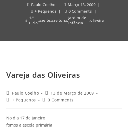
Paulo Coelho
Março 13, 2009
+ Pequenos
0 Comments
1.º
Jardim-de-
,
azeite
,
azeitona
,
,
oliveira
Ciclo
Infância
Vareja das Oliveiras
Post
Post
Paulo Coelho
13 de Março de 2009
author:
published:
Post
Post
+ Pequenos
0 Comments
category:
comments:
No dia 17 de Janeiro
fomos à escola primária