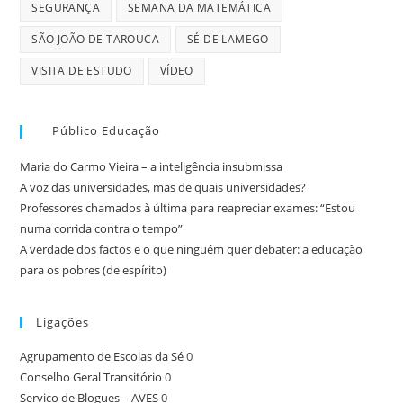
SEGURANÇA
SEMANA DA MATEMÁTICA
SÃO JOÃO DE TAROUCA
SÉ DE LAMEGO
VISITA DE ESTUDO
VÍDEO
Público Educação
Maria do Carmo Vieira – a inteligência insubmissa
A voz das universidades, mas de quais universidades?
Professores chamados à última para reapreciar exames: “Estou
numa corrida contra o tempo”
A verdade dos factos e o que ninguém quer debater: a educação
para os pobres (de espírito)
Ligações
Agrupamento de Escolas da Sé
0
Conselho Geral Transitório
0
Serviço de Blogues – AVES
0