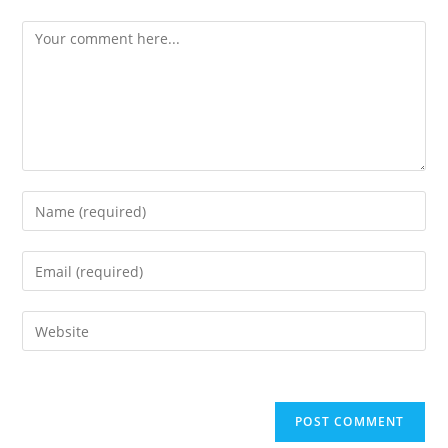
Comment
Enter
your
name
Enter
or
your
username
email
Enter
to
address
your
comment
to
website
comment
URL
(optional)