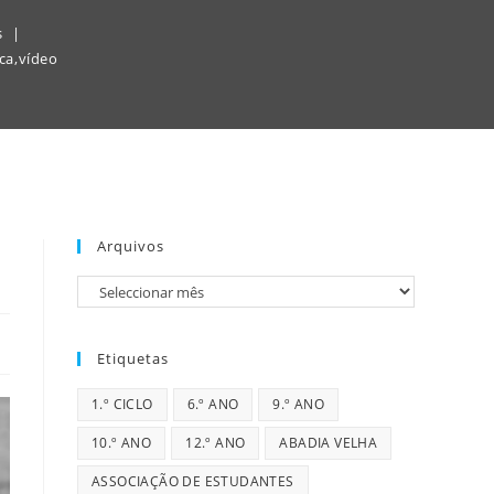
s
ca
,
vídeo
Arquivos
Arquivos
Etiquetas
1.º CICLO
6.º ANO
9.º ANO
10.º ANO
12.º ANO
ABADIA VELHA
ASSOCIAÇÃO DE ESTUDANTES