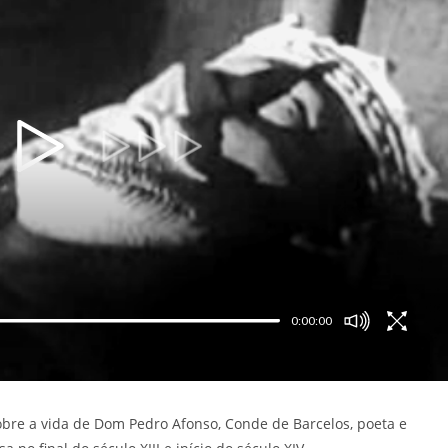
0:00:00
obre a vida de Dom Pedro Afonso, Conde de Barcelos, poeta e