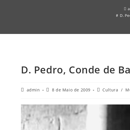
D. P
D. Pedro, Conde de Ba
Post
Post
Post
admin
8 de Maio de 2009
Cultura
/
M
author:
published:
category: