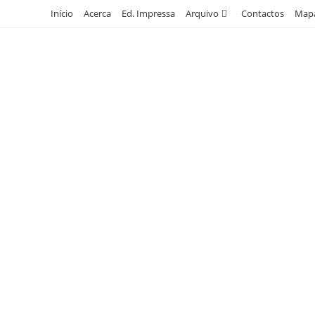
Skip
Início
Acerca
Ed. Impressa
Arquivo
Contactos
Mapa
to
content