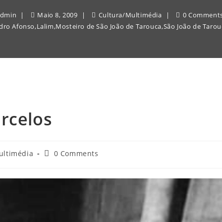
admin
Maio 8, 2009
Cultura
/
Multimédia
0 Comment
edro Afonso
,
Lalim
,
Mosteiro de São João de Tarouca
,
São João de Tarou
rcelos
Post
ultimédia
0 Comments
comments: