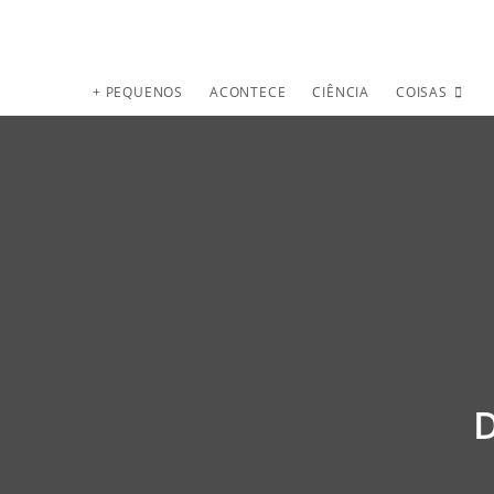
+ PEQUENOS
ACONTECE
CIÊNCIA
COISAS
D