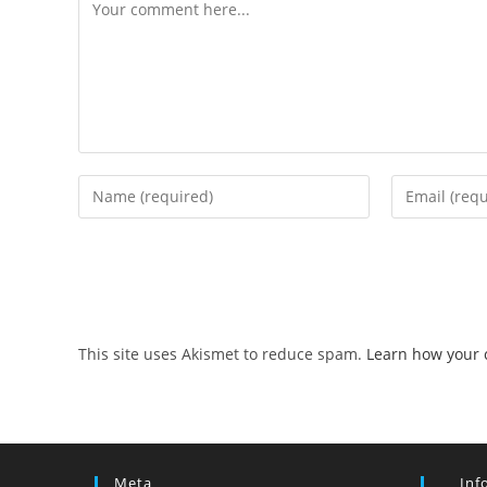
Comment
Enter
Enter
your
your
name
email
or
address
username
to
to
comment
comment
This site uses Akismet to reduce spam.
Learn how your 
Meta
Inf