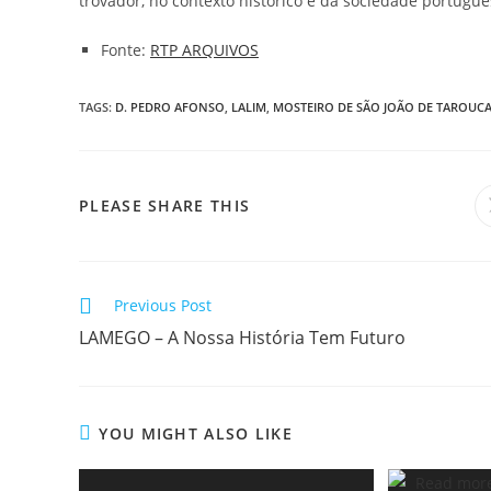
trovador, no contexto histórico e da sociedade portuguesa
Fonte:
RTP ARQUIVOS
TAGS
:
D. PEDRO AFONSO
,
LALIM
,
MOSTEIRO DE SÃO JOÃO DE TAROUC
SHARE
PLEASE SHARE THIS
THIS
CONTENT
Read
Previous Post
more
LAMEGO – A Nossa História Tem Futuro
articles
YOU MIGHT ALSO LIKE