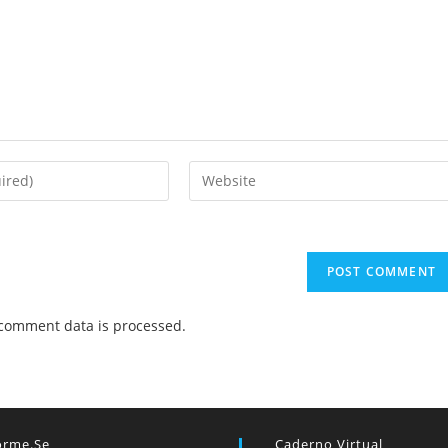
Enter
your
website
URL
(optional)
comment data is processed.
orme.se
Caderno Virtual