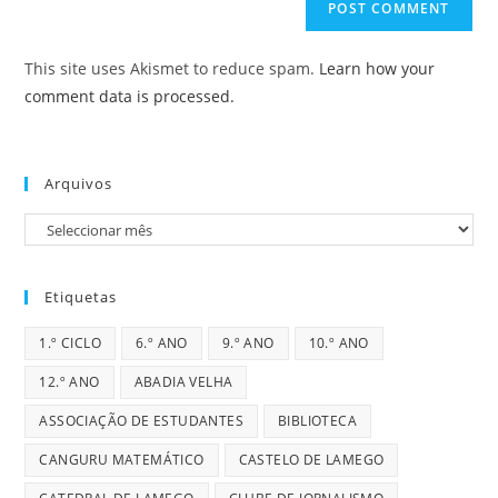
(optional)
This site uses Akismet to reduce spam.
Learn how your
comment data is processed.
Arquivos
Arquivos
Etiquetas
1.º CICLO
6.º ANO
9.º ANO
10.º ANO
12.º ANO
ABADIA VELHA
ASSOCIAÇÃO DE ESTUDANTES
BIBLIOTECA
CANGURU MATEMÁTICO
CASTELO DE LAMEGO