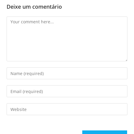
Deixe um comentário
Comment
Enter
your
name
Enter
or
your
username
email
Enter
to
address
your
comment
to
website
comment
URL