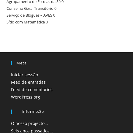
Agrupamento de Escolas da Sé
0
Conselho Geral Transitório
0
Serviço de Blogues – AVES
0
Sítio com Matemática
0
Meta
Iniciar sessão
Feed de entradas
Feed de comentários
WordPress.org
Informe.se
O nosso projecto…
Seis anos passados…