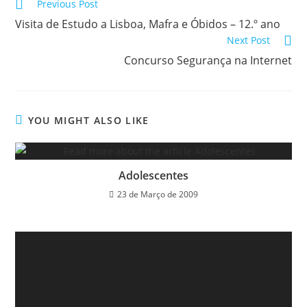
Read
Previous Post
more
Visita de Estudo a Lisboa, Mafra e Óbidos – 12.º ano
articles
Next Post
Concurso Segurança na Internet
YOU MIGHT ALSO LIKE
Adolescentes
23 de Março de 2009