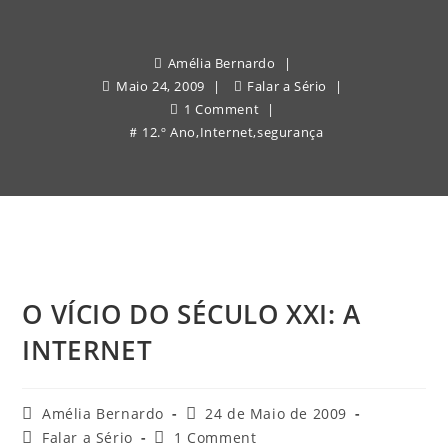
Amélia Bernardo
Maio 24, 2009
Falar a Sério
1 Comment
12.º Ano
,
Internet
,
segurança
O VÍCIO DO SÉCULO XXI: A
INTERNET
Post
Post
Amélia Bernardo
24 de Maio de 2009
author:
published:
Post
Post
Falar a Sério
1 Comment