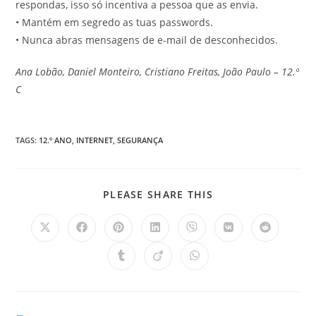
respondas, isso só incentiva a pessoa que as envia.
• Mantém em segredo as tuas passwords.
• Nunca abras mensagens de e-mail de desconhecidos.
Ana Lobão, Daniel Monteiro, Cristiano Freitas, João Paulo – 12.º
C
TAGS
:
12.º ANO
,
INTERNET
,
SEGURANÇA
SHARE
PLEASE SHARE THIS
THIS
CONTENT
Opens
Opens
Opens
Opens
Opens
Opens
Opens
in
in
in
in
in
in
in
a
a
a
a
a
a
a
Opens
Opens
Opens
new
new
new
new
new
new
new
in
in
in
window
window
window
window
window
window
window
a
a
a
new
new
new
window
window
window