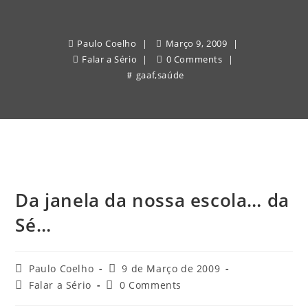
Paulo Coelho
Março 9, 2009
Falar a Sério
0 Comments
gaaf
,
saúde
Da janela da nossa escola… da
Sé…
Post
Post
Paulo Coelho
9 de Março de 2009
author:
published:
Post
Post
Falar a Sério
0 Comments
category:
comments: