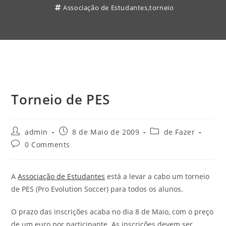
Associação de Estudantes
,
torneio
Torneio de PES
Post
Post
Post
admin
8 de Maio de 2009
de Fazer
author:
published:
category:
Post
0 Comments
comments:
A
Associação de Estudantes
está a levar a cabo um torneio
de PES (Pro Evolution Soccer) para todos os alunos.
O prazo das inscrições acaba no dia 8 de Maio, com o preço
de um euro por participante. As inscrições devem ser