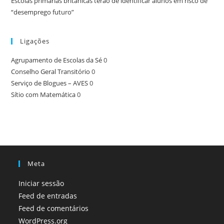
Escolas primárias britânicas terão de identificar alunos em risco de
“desemprego futuro”
Ligações
Agrupamento de Escolas da Sé
0
Conselho Geral Transitório
0
Serviço de Blogues – AVES
0
Sítio com Matemática
0
Meta
Iniciar sessão
Feed de entradas
Feed de comentários
WordPress.org