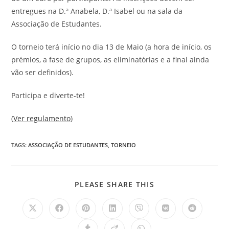
entregues na D.ª Anabela, D.ª Isabel ou na sala da
Associação de Estudantes.
O torneio terá início no dia 13 de Maio (a hora de início, os
prémios, a fase de grupos, as eliminatórias e a final ainda
vão ser definidos).
Participa e diverte-te!
(
Ver regulamento
)
TAGS
:
ASSOCIAÇÃO DE ESTUDANTES
,
TORNEIO
SHARE
PLEASE SHARE THIS
THIS
CONTENT
Opens
Opens
Opens
Opens
Opens
Opens
Opens
in
in
in
in
in
in
in
a
a
a
a
a
a
a