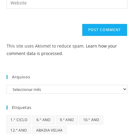
Enter
to
address
your
comment
to
website
comment
URL
(optional)
This site uses Akismet to reduce spam.
Learn how your
comment data is processed.
Arquivos
Arquivos
Etiquetas
1.º CICLO
6.º ANO
9.º ANO
10.º ANO
12.º ANO
ABADIA VELHA