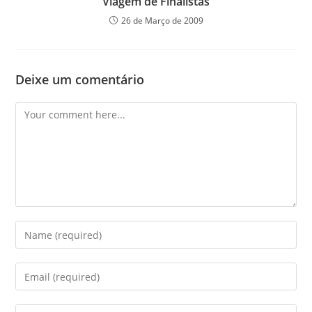
Viagem de Finalistas
26 de Março de 2009
Deixe um comentário
Comment
Enter
your
name
Enter
or
your
username
email